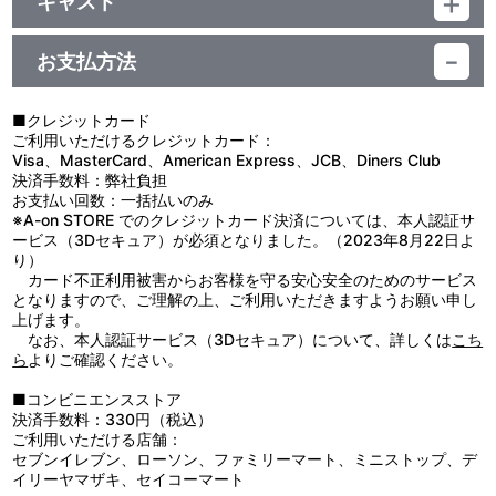
キャスト
LINKL PLANET
お支払方法
■クレジットカード
ご利用いただけるクレジットカード：
Visa、MasterCard、American Express、JCB、Diners Club
決済手数料：弊社負担
お支払い回数：一括払いのみ
※A-on STORE でのクレジットカード決済については、本人認証サ
ービス（3Dセキュア）が必須となりました。（2023年8月22日よ
り）
カード不正利用被害からお客様を守る安心安全のためのサービス
となりますので、ご理解の上、ご利用いただきますようお願い申し
上げます。
なお、本人認証サービス（3Dセキュア）について、詳しくは
こち
ら
よりご確認ください。
■コンビニエンスストア
決済手数料：330円（税込）
ご利用いただける店舗：
セブンイレブン、ローソン、ファミリーマート、ミニストップ、デ
イリーヤマザキ、セイコーマート