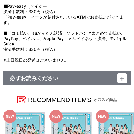
■Pay-easy（ペイジー）
決済手数料：330円（税込）
「Pay-easy」マークが貼付されているATMでお支払いができま
す。
■ドコモ払い、auかんたん決済、ソフトバンクまとめて支払い、
PayPay、ペイパル、Apple Pay、メルペイネット決済、モバイル
Suica
決済手数料：330円（税込）
※土日祝日の発送はございません。
必ずお読みください
レーベル SUNRISE Music
発売元 株式会社バンダイナムコミュージックライブ
販売元 株式会社ソニー・ミュージックソリューションズ
RECOMMEND ITEMS
オススメ商品