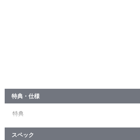
特典・仕様
特典
■ラブライブ！スーパースター!! Liella! 6th LoveLive! Tour ～Let
宮城公演Day1最速先行抽選申込券
日程：2025年4月19日（土）
スペック
場所：セキスイハイムスーパーアリーナ