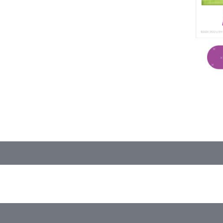
’s be ONE～