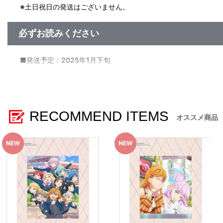
※土日祝日の発送はございません。
必ずお読みください
■発送予定：2025年1月下旬
【商品の取り扱い】
A-on STORE
その他、一般店
※本商品は全国一般店にてお取り扱いいたします。
RECOMMEND ITEMS
※今後、その他店舗やイベント会場、海外等で販売する場合が
オススメ商品
【ご注意（必ずお読みください）】
■商品について
※本商品は準備数に限りがございます。準備数に達した場合、
※「在庫がありません」表示後も、ご注文のキャンセルや支払
※仕様等は予告なく変更となる場合がございます。
※撮影環境やご利用のモニター環境により、実物と多少異なっ
※商品画像はイメージです。実際の仕様とは異なる場合がござ
※すでにご注文しているかのご確認には、「マイページ」→「
■ご注文・お支払いについて