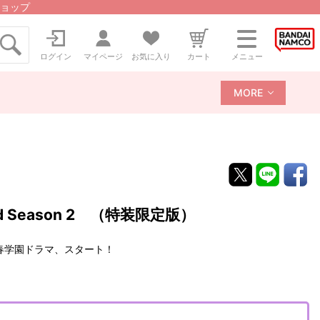
ョップ
ログイン
マイページ
お気に入り
カート
メニュー
MORE
 Season 2 （特装限定版）
春学園ドラマ、スタート！