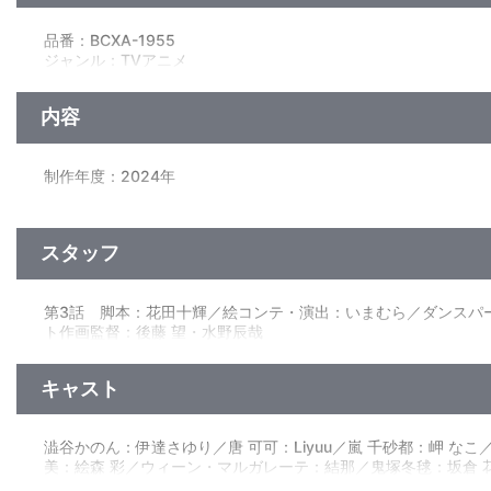
受付期間：2025年1月29日（水）12:00～2025年2月24日（
※詳細は公式サイトをご確認ください
品番：BCXA-1955
■ブックレット（4P）
ジャンル：TVアニメ
■ジャケットシール
（本編47分＋映像特典60分）／ﾘﾆｱPCM(ｽﾃﾚｵ)／AVC／BD50G／16:9<
内容
映像特典
■ラブライブ！スーパースター!! Liella! ユニットライブ＆フ
制作年度：2024年
■本編特別パート#3～#4
■Liella!のドコいく？3rd Season Part.2
【2話収録】
ラブライブ！スーパースター!!ゆかりの地をLiella!3期生キ
■第3話「白色のセンター」
スタッフ
トマカノーテのリモートライブに刺激を受け、負ける訳にはいかない
か、何故自分がセンターなのか思考を巡らせる四季。しかしセンタ
他、仕様
って…
■キャラクターデザイン斎藤敦史描き下ろしジャケット
第3話 脚本：花田十輝／絵コンテ・演出：いまむら／ダンスパ
■第4話「No Rain, No Rainbow」
■特製収納ケース
ト作画監督：後藤 望・水野辰哉
Liella!とトマカノーテ、結ヶ丘では2つのグループの行く
第4話 脚本：花田十輝／絵コンテ：出合小都美／演出：綿田慎
冬毬がどこかへ走り去ってしまう。鬼塚姉妹を追いかけてかのん
の話だった。
キャスト
原作：矢立 肇／原案：公野櫻子／監督：京極尚彦／シリーズ構
礼児／コンセプトアート：西川洋一／色彩設計：加藤里恵／CG
ーション制作：サンライズ／製作：2024 プロジェクトラブライ
澁谷かのん：伊達さゆり／唐 可可：Liyuu／嵐 千砂都：岬
美：絵森 彩／ウィーン・マルガレーテ：結那／鬼塚冬毬：坂倉 