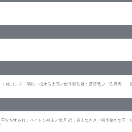
月・祝）23:59まで
1080p High Definition>・16:9<1080i High Definitio
ァンミーティングツアー 心・技・体！極上大冒険!! ライブパート ＜新潟公
ャストが巡る新規撮り下ろし映像！
と気合いを入れるLiella!。Liella!の新しい可能性をみせる為
ーの予行練習の最中、倒れた四季は保健室に運ばれてしまう。四季のセンタ
ート絵コンテ・演出：松永浩太郎／総作画監督：斎藤敦史・佐野恵一・
末に注目が集まり始めていた。そんなある日の練習の最中、偶然鉢合わせ
也／総作画監督：斎藤敦史・佐野恵一・藤井智之／作画監督：市原圭子
たちが辿り着いたのは牛久、鬼塚家で──夏美の口から語られたのは、
成：花田十輝／キャラクターデザイン原案：室田雄平／キャラクターデザ
ディレクター：岩﨑優香／撮影監督：北岡 正／編集：今井大介／音響監
ブ！スーパースター!!
 なこ／平安名すみれ：ペイトン尚未／葉月 恋：青山なぎさ／桜小路きな
花