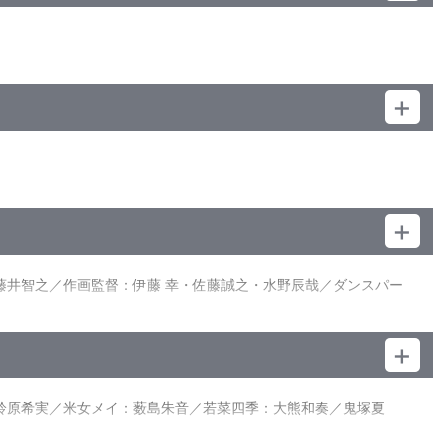
n>／英語字幕付(ON･OFF可能)／カラー／確107分／6巻
演＞
、部長の千砂都は次のセンターに四季を推薦する。センターとは何
ーを諦めかけていたLiella!だったが、千砂都には考えがあ
藤井智之／作画監督：伊藤 幸・佐藤誠之・水野辰哉／ダンスパー
てしまった両グループ。互いの想いをぶつけ合う中で突然、夏美と
・尾尻進矢・粕川みゆき・水野辰哉
夢を諦め続けた夏美自身の過去と、それを支え続けた冬毬の過去
イン：斎藤敦史／デザインワークス：如月 憂／美術監督：春日
督：長崎行男／音楽：藤澤慶昌／音楽制作：ランティス／アニメ
子：鈴原希実／米女メイ：薮島朱音／若菜四季：大熊和奏／鬼塚夏