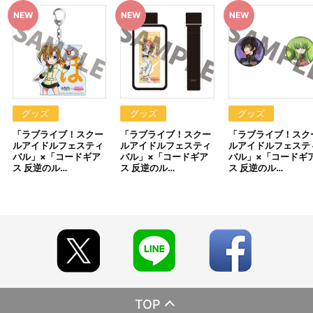
【ご注意(必ずお読みください)】
■商品について
※本商品は2022年発売の、「ラブライブ！スクールアイドルフェス
ティバル」×「コードギアス 反逆のルルーシュ」コラボ商品となり
ます。
※本商品は準備数に限りがございます。準備数に達した場合、早期
にご注文の受付を終了させていただくことがございます。
※ご要望多数の場合、お届け時期を変更し、再度受注を行うことが
ございます。
グッズ
グッズ
グッズ
※撮影環境やご利用のモニター環境により、実物と多少異なって見
「ラブライブ！スクー
「ラブライブ！スクー
「ラブライブ！スク
える場合がございます。
ルアイドルフェスティ
ルアイドルフェスティ
ルアイドルフェステ
※商品画像はイメージです。実際の商品仕様が異なる場合がござい
バル」×「コードギア
バル」×「コードギア
バル」×「コードギ
ます。あらかじめご了承ください。
ス 反逆のル…
ス 反逆のル…
ス 反逆のル…
※すでにご注文しているかのご確認には、「マイページ」→「ご注
文履歴」にてご確認いただけます。
■ご注文・お支払いについて
※ご注文は、１注文につき各10個までとなります。
※A-on STOREでの決済方法は「カード決済」、「コンビニ決
済」、「Pay-easy（ペイジー）」、「WEB・スマホ決済」のみと
なります。
※メール受信設定を行っているお客様につきましては、必ず
[@bnfw.co.jp]のドメイン指定受信の設定をお願いいたします。
（受信許可の設定を行わないとメールが「迷惑メールフォルダ」に
TOP
入る場合や届かない場合がございます。）