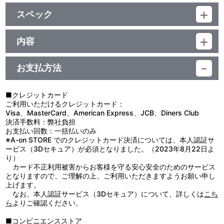
スペック
品番：TU-7393,TU-7394,TU-7395,TU-7396,TU-7397,TU-
7398,TU-7399,TU-7400,TU-7401
内容
素材：アクリル
「コードギアス 反逆のルルーシュ」と「ラブライブ！スクールアイ
サイズ：A6（約 W105mm×H148mm）
ドルフェスティバル」のコラボイラスト商品として、ゲーム内に登
生産国：日本
お支払方法
場したAqoursのUR部員イラストを使用したA6サイズのアクリルパ
ネルです！
9人それぞれのカードイラストがちょうどいいサイズのアクリルに
■クレジットカード
デザインされているので、デスクなど身近に飾るのに最適なアイテ
ご利用いただけるクレジットカード：
ム！
Visa、MasterCard、American Express、JCB、Diners Club
決済手数料：弊社負担
●本来の用途以外で使用しないでください。
お支払い回数：一括払いのみ
●小さなお子様の手の届くところに置かないでください。
※A-on STORE でのクレジットカード決済については、本人認証サ
●火気や高温のものに近づけないでください。
ービス（3Dセキュア）が必須となりました。（2023年8月22日よ
●高温多湿、直射日光の当たる場所での保管はお避けください。
り）
●商品に記載の取扱方法をよく読み、正しくご使用ください。
カード不正利用被害からお客様を守る安心安全のためのサービス
となりますので、ご理解の上、ご利用いただきますようお願い申し
上げます。
なお、本人認証サービス（3Dセキュア）について、詳しくは
こち
ら
よりご確認ください。
■コンビニエンスストア