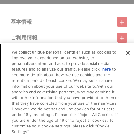
※決済方法「カード決済」を選択時は、ご注文日翌日に決済処理を
実施いたします。ただし、早期に商品の準備数に達した場合は、同
締切日より前に決済をさせていただく場合がございます。
基本情報
あらかじめご了承ください。
※決済方法「コンビニ決済」を選択時は、メールにてご案内させて
いただきましたお支払期日までに
ご利用情報
購入・決済手続きが行われなかった場合は、キャンセル扱いとして
利用規約
特定商取引法に基づく表示
プライバシーポリシー
手続きを致します。いかなる理由でも、決済期間の延長は対応出来
かねます。なお、ご注文日翌日以降は、以下の手順でもご確認いた
We collect unique personal identifier such as cookies to
会員メニュー
だけます。
ご利用ガイド
サイトマップ
お問い合わせ
推奨環境
improve your experience on our website, to
プライバシーオプション
会社概要
（１）A-on STOREにアクセスし、ログインします。
personalizecontent and ads, to provide social media
（２）「マイページ」の「ご注文履歴」を開きます。
その他のご案内
features and to analyze our traffic. Please click
here
to
（３）対象のご注文番号をクリック。
ログイン
会員規約
新規会員登録
Do Not Sell or Share My Personal Information
see more details about how we use cookies and the
（４）「配送情報」内「決済方法」の「お支払い手続きはこちら」
retention period of each cookie. We may sell or share
から確認します。
公式X
バンダイナムコフィルムワークス
※決済方法「WEB・スマホ決済」を選択時は、即時決済処理を実施
information about your use of our website to/with our
いたします。注文受付後の決済方法変更はできませんので、あらか
analytics and advertising partners, who may combine it
じめご了承ください。
with other information that you have provided to them or
※お客様都合による決済後のキャンセルは出来かねます。
that they have collected from your use of their services.
※以下のご注文は、キャンセルさせていただく場合がございます。
However, we do not set and use cookies for our users
（１）転売、再販売または営利目的の恐れがある注文と判断した場
under 16 years of age. Please click “Reject All Cookies” if
合
you are under the age of 16 or to reject all cookies. To
（２）購入上限のある商品を個人またはグループが繰り返し注文し
customize your cookie settings, please click “Cookie
た場合
© Bandai Namco Filmworks Inc. All Rights Reserved.
Settings”.