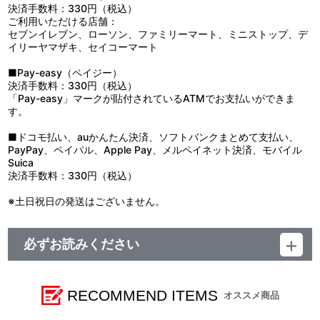
決済手数料：330円（税込）
ご利用いただける店舗：
セブンイレブン、ローソン、ファミリーマート、ミニストップ、デ
イリーヤマザキ、セイコーマート
■Pay-easy（ペイジー）
決済手数料：330円（税込）
「Pay-easy」マークが貼付されているATMでお支払いができま
す。
■ドコモ払い、auかんたん決済、ソフトバンクまとめて支払い、
PayPay、ペイパル、Apple Pay、メルペイネット決済、モバイル
Suica
決済手数料：330円（税込）
※土日祝日の発送はございません。
必ずお読みください
【商品の取り扱い】
A-on STORE
※イベント会場や海外等で販売する場合があります。
RECOMMEND ITEMS
オススメ商品
※詳細は公式サイト等でご案内致します。