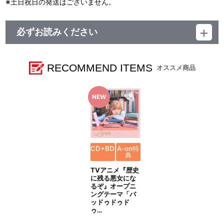
※土日祝日の発送はございません。
必ずお読みください
レーベル ランティス
発売元 (株)バンダイナムコミュージックライブ
販売元 (株)バンダイナムコフィルムワークス
RECOMMEND ITEMS
オススメ商品
CD+BD
A-on特
典
TVアニメ『歴史
に残る悪女にな
るぞ』オープニ
ングテーマ「バ
ッドゥドゥド
ゥ…