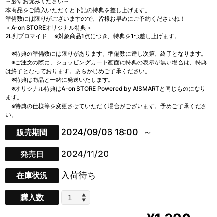
～必ずお読みください～
本商品をご購入いただくと下記の特典を差し上げます。
準備数には限りがございますので、皆様お早めにご予約くださいね！
＜A-on STOREオリジナル特典＞
2L判ブロマイド ※対象商品1点につき、特典を1つ差し上げます。
※特典の準備数には限りがあります。準備数に達し次第、終了となります。
※ご注文の際に、ショッピングカート画面に特典の表示が無い場合は、特典
は終了となっております。あらかじめご了承ください。
※特典は商品と一緒に発送いたします。
※オリジナル特典はA-on STORE Powered by A!SMARTと同じものになり
ます。
※特典の仕様等を変更させていただく場合がございます。予めご了承くださ
い。
2024/09/06 18:00
販売期間
2024/11/20
発売日
入荷待ち
在庫状況
購入数