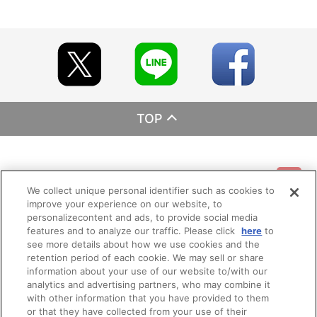
TOP
基本情報
We collect unique personal identifier such as cookies to
improve your experience on our website, to
ご利用情報
personalizecontent and ads, to provide social media
利用規約
特定商取引法に基づく表示
プライバシーポリシー
features and to analyze our traffic. Please click
here
to
see more details about how we use cookies and the
会員メニュー
retention period of each cookie. We may sell or share
ご利用ガイド
サイトマップ
お問い合わせ
推奨環境
プライバシーオプション
会社概要
information about your use of our website to/with our
analytics and advertising partners, who may combine it
その他のご案内
ログイン
会員規約
新規会員登録
with other information that you have provided to them
Do Not Sell or Share My Personal Information
or that they have collected from your use of their