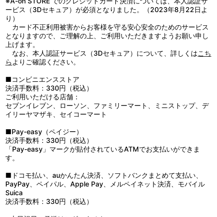
※A-on STORE でのクレジットカード決済については、本人認証サ
ービス（3Dセキュア）が必須となりました。（2023年8月22日よ
り）
カード不正利用被害からお客様を守る安心安全のためのサービス
となりますので、ご理解の上、ご利用いただきますようお願い申し
上げます。
なお、本人認証サービス（3Dセキュア）について、詳しくは
こち
ら
よりご確認ください。
■コンビニエンスストア
決済手数料：330円（税込）
ご利用いただける店舗：
セブンイレブン、ローソン、ファミリーマート、ミニストップ、デ
イリーヤマザキ、セイコーマート
■Pay-easy（ペイジー）
決済手数料：330円（税込）
「Pay-easy」マークが貼付されているATMでお支払いができま
す。
■ドコモ払い、auかんたん決済、ソフトバンクまとめて支払い、
PayPay、ペイパル、Apple Pay、メルペイネット決済、モバイル
Suica
決済手数料：330円（税込）