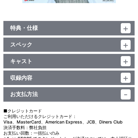
特典・仕様
他、仕様
スペック
描き下ろしイラスト長帯
品番：LACM-24638
ジャンル：国内アニメ音楽
キャスト
シングル
Liyuu
／15分
収録内容
お支払方法
視聴する
■クレジットカード
ご利用いただけるクレジットカード：
Visa、MasterCard、American Express、JCB、Diners Club
決済手数料：弊社負担
お支払い回数：一括払いのみ