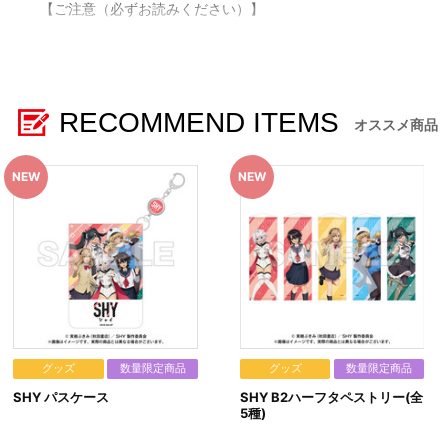
【ご注意（必ずお読みください）】
■商品について
※商品画像はイメージです。実際の商品仕様が異なる場合がご
※撮影環境やご利用のモニター環境により、実物と多少異なっ
※ご要望多数の場合、お届け時期を変更し、再度受注を行うこ
RECOMMEND ITEMS
※本商品は準備数に限りがございます。準備数に達した場合、
オススメ商品
■ご注文・お支払いについて
※本商品は、2023年11月17日(金)～2023年12月3日(日)渋谷
「『SHY』～POP UP HERO’S～ in SHIBUYA」グッズと
※本商品のご注文はバンダイナムコフィルムワークス公式ショップ「
なお、ご注文には、バンダイナムコフィルムワークス公式ショップ
※決済方法は「カード決済」、「コンビニ決済」、「Pay-eas
※決済方法「カード決済」を選択時は、ご注文日翌日以降に決
※決済方法「コンビニ決済・Pay-easy（ペイジー）」の場
あらかじめ「bnfw.co.jp」からのメール受信を許可してく
もし、メールが受信できなかった場合は、ご注文日翌日の午前
の「お支払い手続きはこちら」からご確認いただくことができま
なお、メールにてご案内させていただきましたお支払期日まで
いかなる理由でも、決済期間の延長は対応出来かねます。
グッズ
数量限定商品
グッズ
数量限定商品
※決済方法「WEB・スマホ決済」を選択時は、即時決済処理を
SHY パスケース
SHY B2ハーフタペストリー(全
※ご注文しているかのご確認は、「マイページ」⇒「ご注文履
5種)
※お客様都合による決済後のキャンセルは出来かねます。
※以下のご注文は、キャンセルさせていただく場合がございま