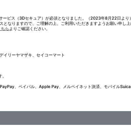
さい。
塗装の剥がれや変色・変形・破損の原因になりますのでお避けください
証サービス（3Dセキュア）が必須となりました。（2023年8月22日より
スとなりますので、ご理解の上、ご利用いただきますようお願い申し上
こちら
よりご確認ください。
デイリーヤマザキ、セイコーマート
す。
Pay、ペイパル、Apple Pay、メルペイネット決済、モバイルSuica