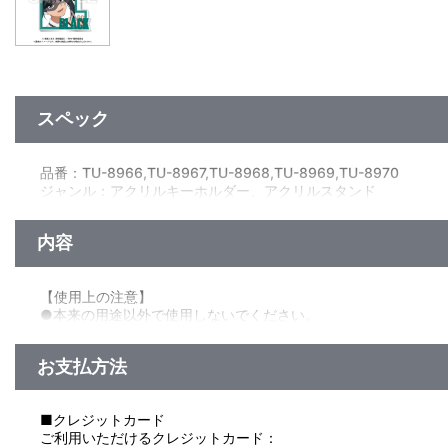
スペック
品番：TU-8966,TU-8967,TU-8968,TU-8969,TU-8970
ジャンル：アクリルキーホルダー、アクリルスタンド
素材：アクリル・鉄
サイズ：シャイ：約 W103mm×H112mm
内容
テル：約 W99mm×H107mm
惟子：約 W106mm×H108mm
スピリッツ：約 W94mm×H112mm
【使用上の注意】
レディ・ブラック：約 W114mm×H114mm
●本来の用途以外で使用しないでください。
生産国：日本
●思わぬ事故の恐れがありますので、乳幼児または小さなお子様
●小さい部品があります。ちっ息などの恐れがありますので、口
お支払方法
●無理な力を加えると、破損の原因となります。
●ケガや破損の原因になることがありますので、重いものをぶら
●お子様の手の届かないところに保管してください。
■クレジットカード
●高温多湿、直射日光の当たる場所での保管はお避けください。
ご利用いただけるクレジットカード：
●商品の特性上、尖った部分があります。お取り扱いには十分ご