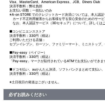
Visa、MasterCard、American Express、JCB、Diners Club
●汚れた場合は、水を布に含ませ、かたく絞ってからお拭きくだ
決済手数料：弊社負担
●ベンジン・シンナーなどのアルコール系溶剤を使用しますと、
お支払い回数：一括払いのみ
※A-on STORE でのクレジットカード決済については、本人認
カード不正利用被害からお客様を守る安心安全のためのサービ
なお、本人認証サービス（3Dセキュア）について、詳しくは
■コンビニエンスストア
決済手数料：330円（税込）
ご利用いただける店舗：
セブンイレブン、ローソン、ファミリーマート、ミニストップ、
■Pay-easy（ペイジー）
決済手数料：330円（税込）
「Pay-easy」マークが貼付されているATMでお支払いができま
■ドコモ払い、auかんたん決済、ソフトバンクまとめて支払い、Pay
決済手数料：330円（税込）
※土日祝日の発送はございません。
必ずお読みください