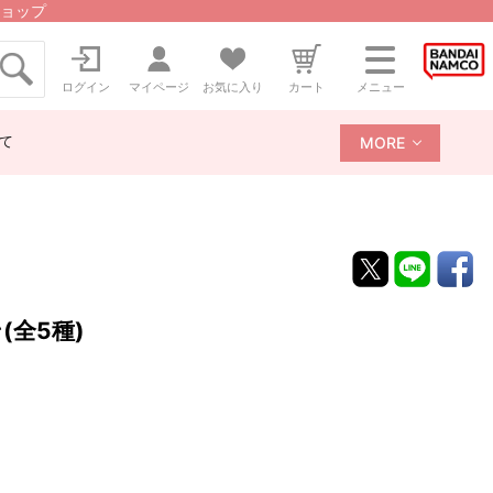
ョップ
ログイン
マイページ
お気に入り
カート
メニュー
て
MORE
(全5種)