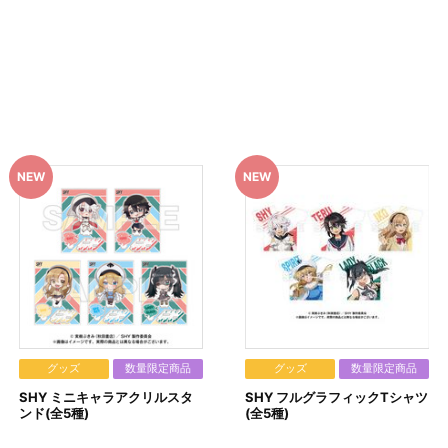
ざいます。あらかじめご了承ください。
て見える場合がございます。
とがございます。
早期にご注文の受付を終了させて頂くことがございます。
モディ 7階にて開催
なります。
A-on STORE」が承り、発送を行います。
「A-on STORE」の会員登録（無料）が必要となります。
y（ペイジー）」、「WEB・スマホ決済」のみとなります。
済処理を実施いたします。
合は、ご注文日翌日以降にお支払いに関するメールが送信されます。
ださい。
9時以降に、「マイページ」→「ご注文履歴」にアクセスし、対象のご
す。
に購入・決済手続きが行われなかった場合は、キャンセル扱いとして
グッズ
数量限定商品
グッズ
数量限定商品
実施いたします。注文受付後の決済方法変更はできませんので、あらか
SHY ミニキャラアクリルスタ
SHY フルグラフィックTシャツ
歴」にてご確認いただけます。
ンド(全5種)
(全5種)
す。