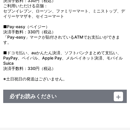
決済手数料：330円（税込）
ご利用いただける店舗：
セブンイレブン、ローソン、ファミリーマート、ミニストップ、デ
イリーヤマザキ、セイコーマート
■Pay-easy（ペイジー）
決済手数料：330円（税込）
「Pay-easy」マークが貼付されているATMでお支払いができま
す。
■ドコモ払い、auかんたん決済、ソフトバンクまとめて支払い、
PayPay、ペイパル、Apple Pay、メルペイネット決済、モバイル
Suica
決済手数料：330円（税込）
※土日祝日の発送はございません。
必ずお読みください
■注文受付期間：2024年6月21日(金)～2024年7月7日(日) 23:59
まで
■発送予定：2024年8月中旬
【商品の取り扱い】