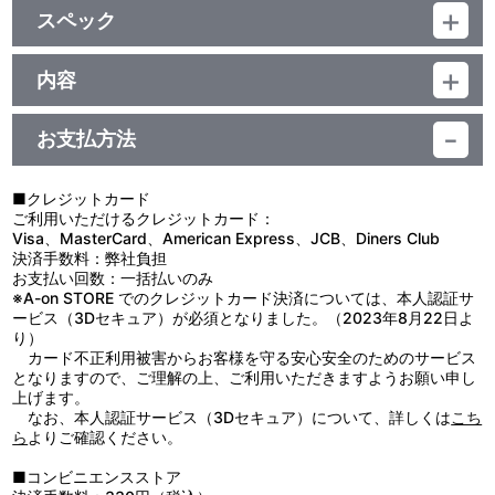
スペック
品番：TU-10408,TU-10409,TU-10410
ジャンル：衣類
内容
素材：綿100％
【使用上の注意】
サイズ：
●本来の用途以外で使用しないでください。
【M】約 身丈70cm×身巾52cm×肩巾47cm×袖丈20cm
お支払方法
●濡れたり湿った状態での使用や摩擦により、色落ちや色移りのお
【L】約 身丈74cm×身巾55cm×肩巾50cm×袖丈22cm
それがありますので、ご注意ください。
【XL】約 身丈78cm×身巾58cm×肩巾53cm×袖丈24cm
●洗濯により多少の色落ちがあります。濃色は白色や淡色のものと
生産国：ベトナム
■クレジットカード
分けて洗ってください。
ご利用いただけるクレジットカード：
●濡れたまま放置すると、色落ち・色移りなどの原因になります。
Visa、MasterCard、American Express、JCB、Diners Club
洗濯後は形を整えて、速やかに陰干ししてください。
決済手数料：弊社負担
●洗濯の際は蛍光増白剤が入っていない洗剤を使用してください。
お支払い回数：一括払いのみ
●漂白剤の使用はお避けください。
※A-on STORE でのクレジットカード決済については、本人認証サ
●プリント部分はもみ洗いを避け、アイロンは当てないでくださ
ービス（3Dセキュア）が必須となりました。（2023年8月22日よ
い。
り）
●直射日光及び紫外線が長期間あたる場所での保管は変色や劣化の
カード不正利用被害からお客様を守る安心安全のためのサービス
原因になりますのでお避けください。
となりますので、ご理解の上、ご利用いただきますようお願い申し
上げます。
なお、本人認証サービス（3Dセキュア）について、詳しくは
こち
ら
よりご確認ください。
■コンビニエンスストア