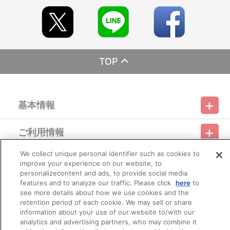
A-on STORE
※イベント会場や海外等で販売する場合がございます。詳細は公
式サイト等でご案内いたします。
※今後、イベント会場やその他店舗で在庫販売を行う場合がござ
います。詳細は公式サイト等でご案内いたします。
TOP
【ご注意（必ずお読みください）】
■商品について
※本商品は準備数に限りがございます。準備数に達した場合、早
基本情報
期にご注文の受付を終了させていただくことがございます。
※ご要望多数の場合、お届け時期を変更し、再度受注を行うこと
がございます。
ご利用情報
※「在庫がありません」表示後も、ご注文のキャンセルや支払い
利用規約
特定商取引法に基づく表示
プライバシーポリシー
期限切れが発生した際は販売を再開させていただく場合がございま
す。あらかじめご了承ください。
We collect unique personal identifier such as cookies to
会員メニュー
※仕様等は予告なく変更となる場合がございます。
improve your experience on our website, to
ご利用ガイド
サイトマップ
お問い合わせ
推奨環境
プライバシーオプション
会社概要
※撮影環境やご利用のモニター環境により、実物と多少異なって
personalizecontent and ads, to provide social media
見える場合がございます。
features and to analyze our traffic. Please click
here
to
その他のご案内
※商品画像はイメージです。実際の仕様とは異なる場合がござい
ログイン
会員規約
新規会員登録
see more details about how we use cookies and the
Do Not Sell or Share My Personal Information
ます。あらかじめご了承ください。
retention period of each cookie. We may sell or share
※すでにご注文しているかのご確認には、「マイページ」→「ご
information about your use of our website to/with our
公式X
バンダイナムコフィルムワークス
注文履歴」にてご確認いただけます。
analytics and advertising partners, who may combine it