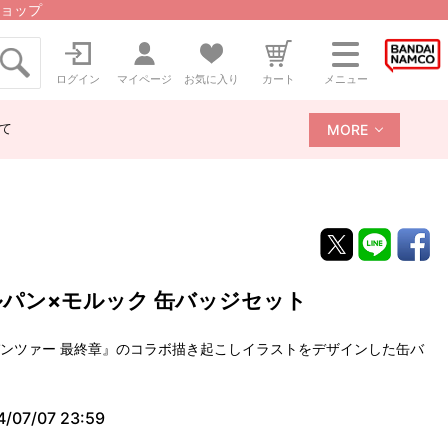
ョップ
ログイン
マイページ
お気に入り
カート
メニュー
て
MORE
ルパン×モルック 缶バッジセット
＆パンツァー 最終章』のコラボ描き起こしイラストをデザインした缶バ
4/07/07 23:59