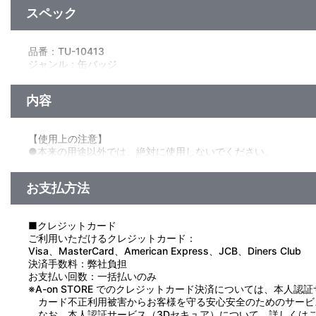
スペック
品番：TU-10413
ジャンル：缶バッジ
素材：ブリキ・PET
サイズ：本体:約 44mmΦ 台紙:約 横152mm×縦200mm
内容
生産国：中国
【使用上の注意】
●本来の用途以外では、絶対に使用しないでください。
●思わぬ事故のおそれがありますので、乳幼児または小さなお子
●装着する際は、針に十分ご注意ください。
お支払方法
●装着した状態で激しい運動をすると、ケガや事故の原因になり
●使用しないときは、針に気を付けてお子様の手が届かないとこ
●装着する生地によっては表面に傷がついたり、穴あき破損の原
■クレジットカード
●高温多湿、直射日光を避け、お子様の手の届かないところに保
ご利用いただけるクレジットカード：
Visa、MasterCard、American Express、JCB、Diners Club
決済手数料：弊社負担
お支払い回数：一括払いのみ
※A-on STORE でのクレジットカード決済については、本人認
カード不正利用被害からお客様を守る安心安全のためのサービ
なお、本人認証サービス（3Dセキュア）について、詳しくは