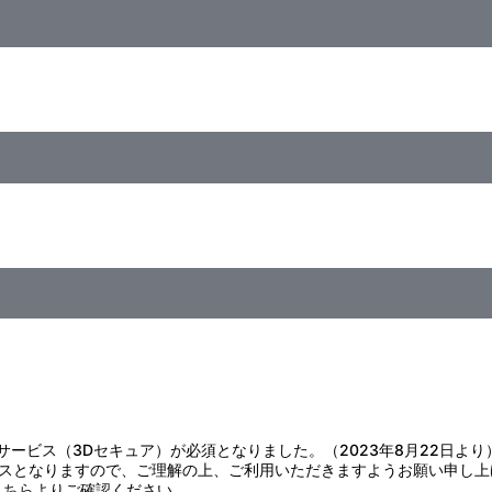
様には絶対に与えないでください。
ますのでお避けください。
ろに保管してください。
因となりますのでご注意ください。
管してください。
証サービス（3Dセキュア）が必須となりました。（2023年8月22日より
スとなりますので、ご理解の上、ご利用いただきますようお願い申し上
こちら
よりご確認ください。