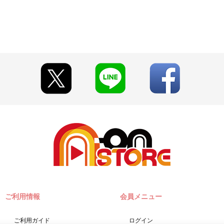
公式サイト等でご案内いたします。
ざいます。詳細は公式サイト等でご案内いたします。
早期にご注文の受付を終了させていただくことがございます。
とがございます。
い期限切れが発生した際は販売を再開させていただく場合がございます
て見える場合がございます。
います。あらかじめご了承ください。
ご注文履歴」にてご確認いただけます。
A-on STORE』が承り、発送を行います。
『A-on STORE』の会員登録（無料）が必要となります。
せが可能です。
」「Pay-easy（ペイジー）」「WEB・スマホ決済」のみとなります。
w.co.jp]のドメイン指定受信の設定をお願いいたします。
ご利用情報
会員メニュー
」に入る場合や届かない場合がございます。)
締切日）翌日に決済処理を実施いたします。
に決済をさせていただく場合がございます。あらかじめご了承くださ
ご利用ガイド
ログイン