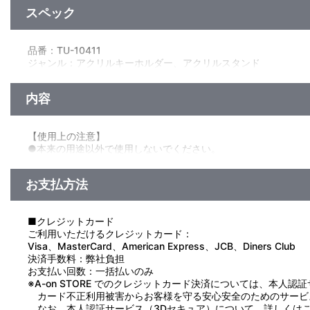
スペック
品番：TU-10411
ジャンル：アクリルキーホルダー、アクリルスタンド
素材：アクリル・鉄
サイズ：約 横80mm×縦60mm
内容
生産国：日本
【使用上の注意】
●本来の用途以外で使用しないでください。
●思わぬ事故のおそれがありますので、乳幼児または小さなお子
●小さい部品があります。ちっ息などの恐れがありますので、口
お支払方法
●ケガや破損の原因になることがありますので、重いものをぶら
●高温多湿、直射日光を避け、お子様の手の届かないところに保
●商品の特性上、とがった部分があります。取り扱いには十分ご
■クレジットカード
●汚れた場合は、水や薄めた中性洗剤を含ませ固く絞った布でや
ご利用いただけるクレジットカード：
●ベンジンやシンナー、アルコール系溶剤などを使用しますと、
Visa、MasterCard、American Express、JCB、Diners Club
決済手数料：弊社負担
お支払い回数：一括払いのみ
※A-on STORE でのクレジットカード決済については、本人認
カード不正利用被害からお客様を守る安心安全のためのサービ
なお、本人認証サービス（3Dセキュア）について、詳しくは