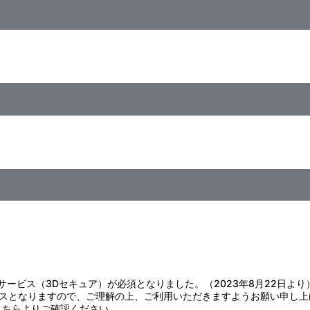
様には絶対に与えないでください。
の中には絶対に入れないでください。
下げたり、無理に引っ張ったりしないでください。
管してください。
注意ください。
さしく拭きとってください。
変色・変形・破損の原因になりますのでお避けください。
証サービス（3Dセキュア）が必須となりました。（2023年8月22日より
スとなりますので、ご理解の上、ご利用いただきますようお願い申し上
こちら
よりご確認ください。