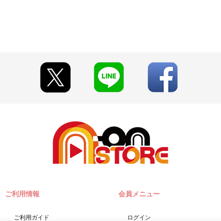
公式サイト等でご案内いたします。
ざいます。詳細は公式サイト等でご案内いたします。
早期にご注文の受付を終了させていただくことがございます。
とがございます。
い期限切れが発生した際は販売を再開させていただく場合がございます
て見える場合がございます。
います。あらかじめご了承ください。
ご注文履歴」にてご確認いただけます。
A-on STORE』が承り、発送を行います。
『A-on STORE』の会員登録（無料）が必要となります。
せが可能です。
」「Pay-easy（ペイジー）」「WEB・スマホ決済」のみとなります。
w.co.jp]のドメイン指定受信の設定をお願いいたします。
ご利用情報
会員メニュー
」に入る場合や届かない場合がございます。)
締切日）翌日に決済処理を実施いたします。
に決済をさせていただく場合がございます。あらかじめご了承くださ
ご利用ガイド
ログイン