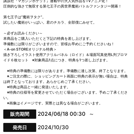
講談社『マガジンポケット』連載中の大人気作品をTVアニメ化！
圧倒的な強さで無双する第七王子の異世界魔術バトルファンタジー開幕！
第七王子は“魔術ヲタク”。
試したい魔術がいっぱい。君のチカラ、全部僕にみせて。
～必ずお読みください～
本商品をご購入いただくと下記の特典を差し上げます。
準備数には限りがございますので、皆様お早めにご予約くださいね！
＜A-on STOREオリジナル特典＞
描き下ろしイラスト使用アクリルパネル（ロイド）＆場面写真使用L判ブロマ
イド６枚セット ※対象商品1点につき、特典を1つ差し上げます。
※特典の準備数には限りがあります。準備数に達し次第、終了となります。
※ご注文の際に、ショッピングカート画面に特典の表示が無い場合は、特典
は終了となっております。あらかじめご了承ください。
※特典は商品と一緒に発送いたします。
※特典の仕様等を変更させていただく場合がございます。予めご了承くださ
い。
※画像はイメージです。実際とは異なる場合がございます。
2024/06/18 00:30
販売期間
2024/10/30
発売日