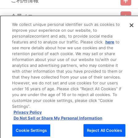
ご利用情報
理を実施いたします。
利用規約
特定商取引法に基づく表示
プライバシーポリシー
※決済方法「コンビニ決済」「Pay-easy（ペイジー）」を選択時
は、発売月上旬以降にメールにてお支払方法をご案内させていただ
会員メニュー
きます。
ご利用ガイド
サイトマップ
お問い合わせ
推奨環境
プライバシーオプション
会社概要
メールにてご案内させていただきましたお支払期日までに購
We collect unique personal identifier such as cookies to
入・決済手続きが行われなかった場合は、キャンセル扱いとして手
improve your experience on our website, to
その他のご案内
続きをいたします。
ログイン
会員規約
新規会員登録
personalizecontent and ads, to provide social media
Do Not Sell or Share My Personal Information
いかなる理由でも、決済期間の延長は対応できかねます。
features and to analyze our traffic. Please click
here
to
なお、発売月の上旬以降は、以下の手順でもご確認いただけま
see more details about how we use cookies and the
公式X
バンダイナムコフィルムワークス
す。
retention period of each cookie. We may sell or share
（１）A-on STOREにアクセスし、ログインします。
information about your use of our website to/with our
（２）「マイページ」の「ご注文履歴」を開きます。
analytics and advertising partners, who may combine it
（３）対象のご注文番号をクリック。
with other information that you have provided to them or
（４）「配送情報」内「決済方法」の「お支払い手続きはこ
that they have collected from your use of their services.
ちら」から確認します。
However, we do not set and use cookies for our users
※決済方法「WEB・スマホ決済」を選択時は、即時決済処理を実
under 16 years of age. Please click “Reject All Cookies” if
施いたします。
注文受付後の決済方法変更はできませんので、あらかじめご了
you are under the age of 16 or to reject all cookies. To
© Bandai Namco Filmworks Inc. All Rights Reserved.
承ください。
customize your cookie settings, please click “Cookie
※お客様都合による決済後のキャンセルはできかねます。
Settings”.
※以下のご注文は、キャンセルさせていただく場合がございま
Privacy Policy
す。
Do Not Sell or Share My Personal Information
（１）転売、再販売または営利目的の恐れがある注文と判断
した場合
Cookie Settings
Reject All Cookies
（２）購入上限のある商品を個人またはグループが繰り返し