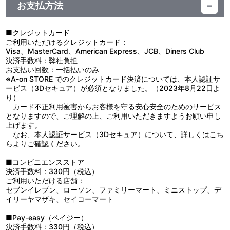
タオ：関根明良／アルベルト：堀江 瞬／ディアン：広瀬裕也／アリ
演出：玉村 仁／アクション演出：アベユーイチ／作画監督：錦織
ていた。ある日、興味の赴くままに立入禁止の封印書庫へ潜り込
お支払方法
MC：松澤ネキ
ーゼ：熊田茜音／シロ：松井恵理子
成
み、古代魔術を操る禁書の魔人を目覚めさせてしまう…。
■PV&CM
第3話 脚本：ナズカトキオ／絵コンテ：玉村 仁、アベユーイチ／
■第2話「冒険者に遭遇しました」
・ティザーPV
演出：玉村 仁／アクション演出：アベユーイチ／総作画監督：錦織
魔人グリモワールを圧倒し使い魔として従えたロイドは、魔力を
■クレジットカード
・ティザーPV ver.2
成／作画監督：中村香穂、山内真月、加藤有夏、鈴木佐都
帯びた魅力的なアイテムを手にすべく、ダンジョン探索へと向かっ
ご利用いただけるクレジットカード：
・本PV
第4話 脚本：ナズカトキオ／絵コンテ：玉村 仁、アベユーイチ／
た。その道中、呼吸を操り超人的力を発揮する“気術”を使う武術
Visa、MasterCard、American Express、JCB、Diners Club
・番宣CM
演出：玉村 仁／アクション演出：アベユーイチ／総作画監督：錦織
家・タオと出会う。タオの気術に興味を持ったロイドは、架空の人
決済手数料：弊社負担
・Blu-ray第1巻CM
成／作画監督：中村香穂、山内真月、加藤有夏
物・ロベルトに変身し彼女と共にダンジョンの最深部へ向かうのだ
お支払い回数：一括払いのみ
■ノンクレジットOP
第5話 脚本：ナズカトキオ／絵コンテ：玉村 仁、アベユーイチ／
った。
※A-on STORE でのクレジットカード決済については、本人認証サ
■ノンクレジットED
演出：玉村 仁／アクション演出：アベユーイチ／総作画監督：錦織
■第3話「気術とか付与魔術とか」
ービス（3Dセキュア）が必須となりました。（2023年8月22日よ
■第3話ノンクレジットver.
成／作画監督：小栁亜美、山内真月、鈴木佐都
ダンジョンの奥に待ち受けていたのは、多くの冒険者たちを葬
り）
■転生したらおまけアニメだったので、気ままに舞台裏を極めます
第6話 脚本：ナズカトキオ／絵コンテ・演出：玉村 仁／総作画監
り、その知識を取り込んできた魔人・リッチだった。とっさにロベ
カード不正利用被害からお客様を守る安心安全のためのサービス
集1
督：錦織 成／作画監督：小栁亜美、山内真月
ルトを逃がすタオ。単身立ち向かうが、魔人との大きな力の差に圧
となりますので、ご理解の上、ご利用いただきますようお願い申し
■転生したらおまけアニメだったので、気ままに舞台裏を極めます
倒されてしまう。満身創痍で瀕死の彼女にトドメを刺そうとするリ
上げます。
集2
原作：謙虚なサークル（講談社ラノベ文庫刊）／キャラクター原
ッチの前に現れたのは…？
なお、本人認証サービス（3Dセキュア）について、詳しくは
こち
案：メル。／コミカライズ：石沢庸介（講談社「マガジンポケッ
■第4話「魔獣狩りに向かいます」
ら
よりご確認ください。
音声特典
ト」連載）／監督：玉村 仁／シリーズ構成：戸塚直樹／キャラクタ
武器への付与魔術に興味を持ったロイドは、自身が魔術を付与し
ーデザイン・総作画監督：錦織 成／アクション監督：アベユーイチ
た武器の完成具合を見るため、アルベルト、シルファ、王国の騎士
■コンビニエンスストア
■第1話オーディオコメンタリー
／美術管理：戸塚直樹／色彩設計：小野真依／撮影監督：矢野雄木
団らと共に、国王からの依頼である魔獣狩りへと向かう。行軍の途
決済手数料：330円（税込）
出演：小市眞琴（ロイド役）／Lynn（シルファ役）／玉村 仁
／音響監督：田中 亮／音響制作：Ai Addiction／音楽：R･O･N／音
中でタオと再会し、目的地である魔獣の湖に到着する一行。しか
ご利用いただける店舗：
（監督）／櫻井 司（アニメーションプロデューサー）
楽制作：ランティス／オープニング主題歌：「キュンリアス」樋口
し、そこで不自然なほどに高い再生能力を持つ魔獣ベアウルフの群
セブンイレブン、ローソン、ファミリーマート、ミニストップ、デ
■第5話オーディオコメンタリー
楓／エンディング主題歌：「ハッピーの秘訣」熊田茜音／アニメー
れに遭遇する……。
イリーヤマザキ、セイコーマート
出演：小市眞琴（ロイド役）／Lynn（シルファ役）／玉村 仁
ション制作：つむぎ秋田アニメLab／製作：「第七王子」製作委員
■第5話「魔人が苛立っています」
（監督）／櫻井 司（アニメーションプロデューサー）
会
シルファの活躍によってベアウルフたちを圧倒したかに見えた
■Pay-easy（ペイジー）
が、魔獣を操る魔人・パズズが放出する瘴気の影響により、一転し
決済手数料：330円（税込）