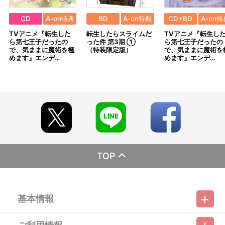
期限切れが発生した際は販売を再開させていただく場合がございま
す。あらかじめご了承ください。
CD
A-on特典
BD
A-on特典
CD+BD
A-on特
※仕様等は予告なく変更となる場合がございます。
TVアニメ『転生した
転生したらスライムだ
TVアニメ『転生し
※撮影環境やご利用のモニター環境により、実物と多少異なって
ら第七王子だったの
った件 第3期 ①
ら第七王子だったの
見える場合がございます。
で、気ままに魔術を極
（特装限定版）
で、気ままに魔術を
※商品画像はイメージです。実際の仕様とは異なる場合がござい
めます』エンデ…
めます』エンデ…
ます。あらかじめご了承ください。
※すでにご注文しているかのご確認には、「マイページ」→「ご
注文履歴」にてご確認いただけます。
■ご注文・お支払いについて
※ご注文は、１注文につき2個までとなります。
※本商品のご注文はバンダイナムコフィルムワークス公式ショッ
プ『A-on STORE』が承り、発送を行います。
なお、ご注文には、バンダイナムコフィルムワークス公式ショ
ップ『A-on STORE』の会員登録（無料）が必要となります。
※A-on STOREでの決済方法は「カード決済」「コンビニ決済」
TOP
「Pay-easy（ペイジー）」「WEB・スマホ決済」のみとなりま
す。
※メール受信設定を行っているお客様につきましては、必ず
[@bnfw.co.jp]のドメイン指定受信の設定をお願いいたします。
基本情報
(受信許可の設定を行わないとメールが「迷惑メールフォルダ」
に入る場合や届かない場合がございます。)
※決済方法「カード決済」を選択時は、発売月上旬以降に決済処