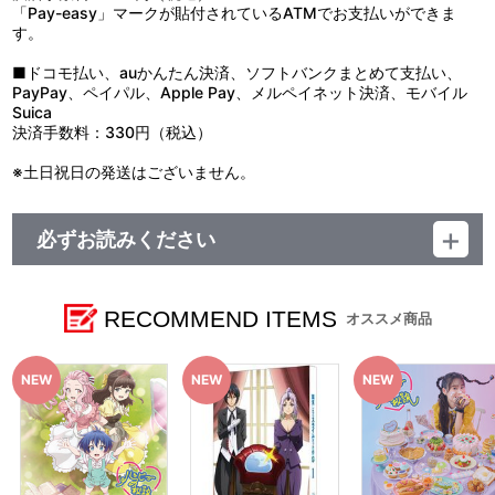
て騎士団は窮地に陥ってしまう。シルファとタオも反撃できない状
「Pay-easy」マークが貼付されているATMでお支払いができま
他、仕様
況に追い込まれるなか、ついにロイドが動きだす。
す。
■コミカライズ：石沢庸介 描き下ろしデジジャケット
■第6話「姉と魔獣と魔剣と兄と」
新たにベアウルフのシロを従えるようになったロイドは、魔獣た
■ドコモ払い、auかんたん決済、ソフトバンクまとめて支払い、
ちと心を通わす秘訣を知るべく、その能力に長ける姉の第六王女・
PayPay、ペイパル、Apple Pay、メルペイネット決済、モバイル
アリーゼの元に向かう。その後城へ戻ったロイドは、鍛冶技術を極
Suica
め最強の「魔剣」を作るという志を持つ、兄の第四王子・ディアン
決済手数料：330円（税込）
と再会。魔術を付与した「魔剣」作りで意気投合する。
※土日祝日の発送はございません。
必ずお読みください
【商品の取り扱い】
A-on STORE
その他、一般店
RECOMMEND ITEMS
オススメ商品
※本商品は全国一般店にてお取り扱いいたします。
※イベント会場や海外等で販売する場合がございます。詳細は公
式サイト等でご案内いたします。
【ご注意（必ずお読みください）】
■商品について
※本商品は準備数に限りがございます。準備数に達した場合、早
期にご注文の受付を終了させていただくことがございます。
※「在庫がありません」表示後も、ご注文のキャンセルや支払い