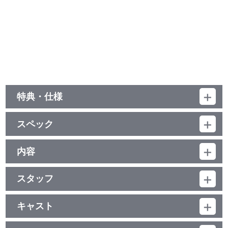
特典・仕様
特典
スペック
■コミカライズ：石沢庸介 描き下ろしフルカラーコミック
「グリモ vs. シルファ ～こうしてグリモは泣かされた～」
品番：BCXA-1947
（10P）
ジャンル：TVアニメ
内容
（本編143分＋映像特典41分）／ﾘﾆｱPCM(ｽﾃﾚｵ)／AVC／BD50G×1
制作年度：2024年
枚＋BD25G×1枚／16：9<1080p High Definition>・一部16：
映像特典
9<1080i High Definition>／カラー／確184分／2巻
スタッフ
【6話収録】
■AnimeJapan 2024 『転生したら第七王子だったので、気ままに
第1話 脚本：ナズカトキオ／絵コンテ：玉村 仁、アベユーイチ／
■第1話「第七王子に転生しました」
魔術を極めます』放送直前スペシャルステージ映像
演出：玉村 仁／アクション演出：アベユーイチ／作画監督：錦織
魔術を愛しながらも、才能と血統に恵まれず、魔術に焼かれて息
キャスト
出演：小市眞琴（ロイド役）／ファイルーズあい（グリモ役）／
成
絶えた魔術師。しかし目覚めると、前世の記憶を持ったまま、魔術
Lynn（シルファ役）／樋口楓（オープニング主題歌アーティスト）
ロイド：小市眞琴／グリモ：ファイルーズあい／シルファ：Lynn／
第2話 脚本：ナズカトキオ／絵コンテ：玉村 仁、アベユーイチ／
の血統と才能に恵まれたサルーム王国の第七王子・ロイドに転生し
／熊田茜音（アリーゼ役、エンディング主題歌アーティスト）