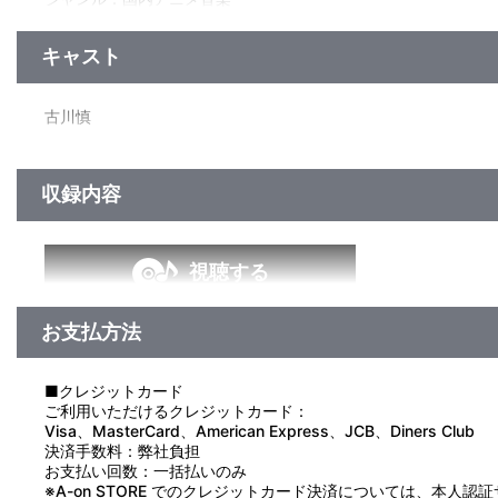
未収録曲収録(初回限定盤A、通常盤未収録)
シングル
／16分
キャスト
古川慎
収録内容
視聴する
お支払方法
■クレジットカード
ご利用いただけるクレジットカード：
Visa、MasterCard、American Express、JCB、Diners Club
決済手数料：弊社負担
お支払い回数：一括払いのみ
※A-on STORE でのクレジットカード決済については、本人認