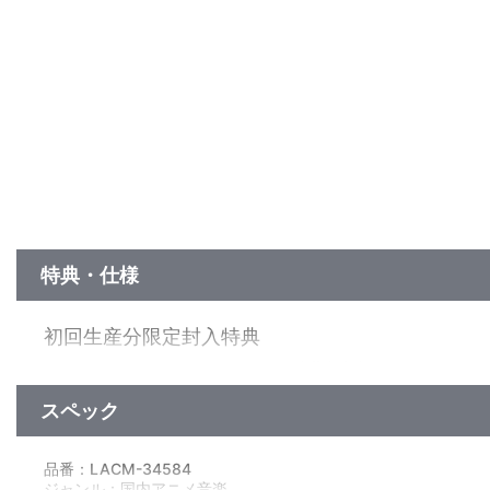
特典・仕様
初回生産分限定封入特典
Lantis MENS GIG “A・C・E” 2024 抽選申込券
スペック
期間限定特典
MVの初回限定盤B ver.とメイキングがDLできるエムカード封入
品番：LACM-34584
ジャンル：国内アニメ音楽