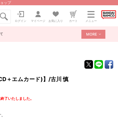
ョップ
ログイン
マイページ
お気に入り
カート
メニュー
て
MORE
D＋エムカード)】/古川 慎
は終了いたしました。
す。