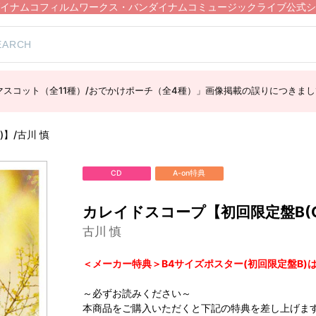
イナムコフィルムワークス・バンダイナムコミュージックライブ公式シ
スコット（全11種）/おでかけポーチ（全4種）」画像掲載の誤りにつきまし
】/古川 慎
CD
A-on特典
カレイドスコープ【初回限定盤B(C
古川 慎
＜メーカー特典＞B4サイズポスター(初回限定盤B)
～必ずお読みください～
本商品をご購入いただくと下記の特典を差し上げま