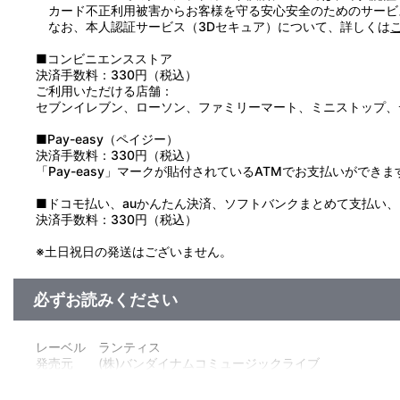
カード不正利用被害からお客様を守る安心安全のためのサービ
なお、本人認証サービス（3Dセキュア）について、詳しくは
■コンビニエンスストア
決済手数料：330円（税込）
ご利用いただける店舗：
セブンイレブン、ローソン、ファミリーマート、ミニストップ、
■Pay-easy（ペイジー）
決済手数料：330円（税込）
「Pay-easy」マークが貼付されているATMでお支払いができま
■ドコモ払い、auかんたん決済、ソフトバンクまとめて支払い、Pay
決済手数料：330円（税込）
※土日祝日の発送はございません。
必ずお読みください
レーベル ランティス
発売元 (株)バンダイナムコミュージックライブ
販売元 (株)バンダイナムコフィルムワークス