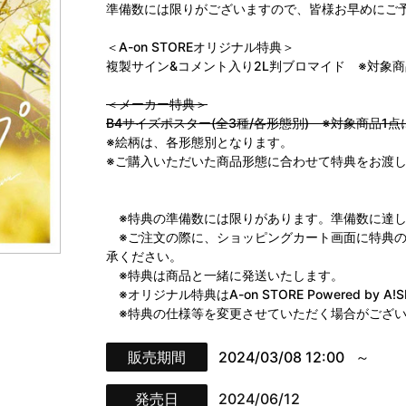
準備数には限りがございますので、皆様お早めにご
＜A-on STOREオリジナル特典＞
複製サイン&コメント入り2L判ブロマイド ※対象商
＜メーカー特典＞
B4サイズポスター(全3種/各形態別) ※対象商品1
※絵柄は、各形態別となります。
※ご購入いただいた商品形態に合わせて特典をお渡
※特典の準備数には限りがあります。準備数に達し
※ご注文の際に、ショッピングカート画面に特典の
承ください。
※特典は商品と一緒に発送いたします。
※オリジナル特典はA-on STORE Powered by
※特典の仕様等を変更させていただく場合がござい
販売期間
2024/03/08 12:00
発売日
2024/06/12