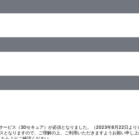
。
。
の原因になりますのでお避けください。
すのでお避けください。
く絞った布で拭いてください。塩素系洗剤、漂白剤の使用はお避けくだ
。
証サービス（3Dセキュア）が必須となりました。（2023年8月22日より
スとなりますので、ご理解の上、ご利用いただきますようお願い申し上
こちら
よりご確認ください。