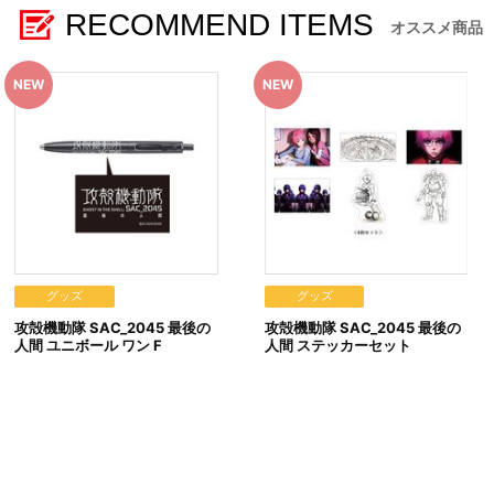
RECOMMEND ITEMS
※今後、イベント会場やその他店舗で在庫販売を行う場合がござ
オススメ商品
※撮影環境やご利用のモニター環境により、実物と多少異なって
※商品画像はイメージです。実際の商品仕様が異なる場合がござ
※すでにご注文しているかのご確認には、「マイページ」→「ご
■ご注文・お支払いについて
※決済方法は「カード決済」、「コンビニ決済」、「Pay-eas
※決済方法「カード決済」を選択時は、ご注文日の翌日以降に決
※決済方法「コンビニ決済」「Pay-easy（ペイジー）」を
を致します。いかなる理由でも、決済期間の延長は対応出来かね
なお、ご注文日翌日以降は、以下の手順でもご確認いただけま
（１）A-on STOREにアクセスし、ログインします。
（２）「マイページ」の「ご注文履歴」を開きます。
（３）対象のご注文番号をクリック。
（４）「配送情報」内「決済方法」の「お支払い手続きはこち
グッズ
グッズ
※決済方法「WEB・スマホ決済」を選択時は、即時決済処理を
攻殻機動隊 SAC_2045 最後の
攻殻機動隊 SAC_2045 最後の
※お客様都合による決済後のキャンセルは出来かねます。
人間 ユニボール ワン F
人間 ステッカーセット
※以下のご注文は、キャンセルさせていただく場合がございます
（１）転売、再販売または営利目的の恐れがある注文と判断し
（２）購入上限のある商品を個人またはグループが繰り返し注
（３）過去に複数の購入履歴がある個人またはグループが注文
（４）商品の送付先が物流倉庫、転送センターなどの場合
（５）上記以外で不正な注文と判断した場合