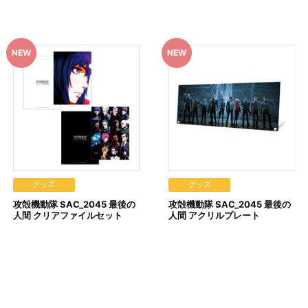
います。
見える場合がございます。
います。あらかじめご了承ください。
注文履歴」にてご確認いただけます。
y（ペイジー）」、「WEB・スマホ決済」のみとなります。
済処理を実施いたします。
選択時は、メールにてご案内させていただきましたお支払期日までに購入
ます。
す。
ら」から確認します。
グッズ
グッズ
実施いたします。注文受付後の決済方法変更はできませんので、あらかじ
攻殻機動隊 SAC_2045 最後の
攻殻機動隊 SAC_2045 最後の
人間 クリアファイルセット
人間 アクリルプレート
。
た場合
文した場合
した場合