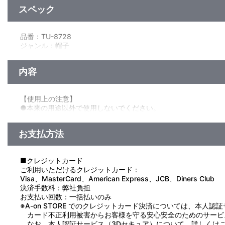
スペック
品番：TU-8728
ジャンル：帽子
素材：綿100％
サイズ：フリー（55～60cm）
内容
生産国：中国
【使用上の注意】
●本来の用途以外で使用しないでください。
●汗や汚れが付着した場合は速やかにお手入れを行ってください
●雨や水で濡れた場合は風通しの良い場所で陰干ししてください
お支払方法
●直射日光及び紫外線が長期間あたる場所での保管は変色や劣化
●極度のつば折り、生地の引っ張りは破損・変形の原因になりま
●洗濯はできません。汚れた場合は水または中性洗剤を含ませ固
■クレジットカード
●表面の刺繍部分は縫い目の開き、引っかかりにご注意ください
ご利用いただけるクレジットカード：
●刺繍部分へのアイロンはお避けください。
Visa、MasterCard、American Express、JCB、Diners Club
決済手数料：弊社負担
お支払い回数：一括払いのみ
※A-on STORE でのクレジットカード決済については、本人認
カード不正利用被害からお客様を守る安心安全のためのサービ
なお、本人認証サービス（3Dセキュア）について、詳しくは