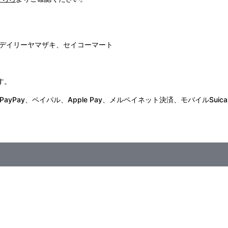
デイリーヤマザキ、セイコーマート
す。
Pay、ペイパル、Apple Pay、メルペイネット決済、モバイルSuica
動隊 SAC_2045 最後の人間」公開時に劇場にて販売した商品と同じも
にご注文の受付を終了させていただくことがございます。
がございます。
期限切れが発生した際は販売を再開させていただく場合がございます。