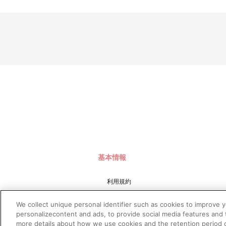
■配送について
※本商品は、お申し込み状況、生産の都合等により、発送日が変
※配送地域や決済方法、天候の状況等によって、お届け日が異な
※配送地域は日本国内に限らせて頂きます。また、配送業者は佐
※配送箱につきましては交換対象外です。
※局留め（営業所受け取りサービス等）の対応はできかねます。
※商品の配送状況については、以下の手順でご確認頂けます。
（１）A-on STOREにアクセスし、ログインします。
（２）「マイページ」の「ご注文履歴」を開きます。
（３）対象のご注文番号をクリック。
（４）「注文状況」内の「荷物問合番号」を確認します。
※配送前は表示されておりません。
【本商品に関するお問い合わせ】
バンダイナムコフィルムワークス お客様センター
https://support.bnfw.co.jp/support/contact/a-on
基本情報
発売元 株式会社バンダイナムコフィルムワークス
販売元 株式会社バンダイナムコフィルムワークス
(C)士郎正宗・Production I.G/講談社・攻殻機動隊2045製作委
利用規約
特定商取引法に基づく表示
We collect unique personal identifier such as cookies to improve 
プライバシーポリシー
personalizecontent and ads, to provide social media features and t
more details about how we use cookies and the retention period o