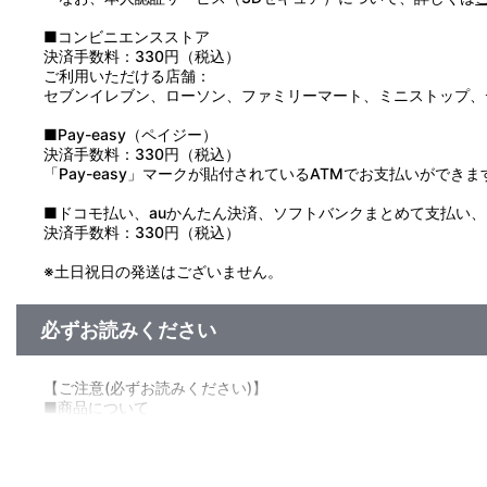
■コンビニエンスストア
決済手数料：330円（税込）
ご利用いただける店舗：
セブンイレブン、ローソン、ファミリーマート、ミニストップ、
■Pay-easy（ペイジー）
決済手数料：330円（税込）
「Pay-easy」マークが貼付されているATMでお支払いができま
■ドコモ払い、auかんたん決済、ソフトバンクまとめて支払い、Pay
決済手数料：330円（税込）
※土日祝日の発送はございません。
必ずお読みください
【ご注意(必ずお読みください)】
■商品について
※本商品は、「攻殻機動隊 SAC_2045 持続可能戦争」「攻殻機
※商品は準備数に限りがございます。準備数に達した場合、早期
※ご要望多数の場合、お届け時期を変更し、再度受注を行うこと
※「在庫がありません」表示後も、ご注文のキャンセルや支払い