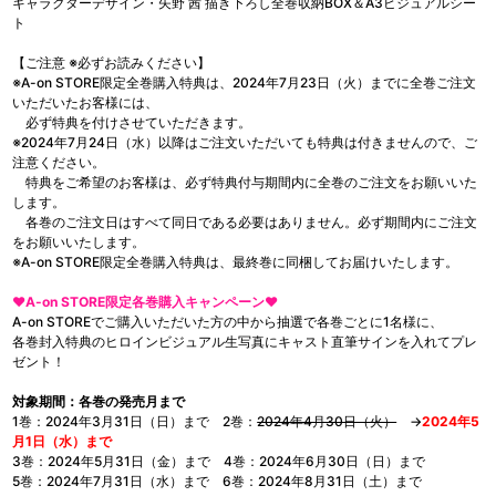
キャラクターデザイン・矢野 茜 描き下ろし全巻収納BOX＆A3ビジュアルシー
ト
【ご注意 ※必ずお読みください】
※A-on STORE限定全巻購入特典は、2024年7月23日（火）までに全巻ご注文
いただいたお客様には、
必ず特典を付けさせていただきます。
※2024年7月24日（水）以降はご注文いただいても特典は付きませんので、ご
注意ください。
特典をご希望のお客様は、必ず特典付与期間内に全巻のご注文をお願いいた
します。
各巻のご注文日はすべて同日である必要はありません。必ず期間内にご注文
をお願いいたします。
※A-on STORE限定全巻購入特典は、最終巻に同梱してお届けいたします。
❤A-on STORE限定各巻購入キャンペーン❤
A-on STOREでご購入いただいた方の中から抽選で各巻ごとに1名様に、
各巻封入特典のヒロインビジュアル生写真にキャスト直筆サインを入れてプレ
ゼント！
対象期間：各巻の発売月まで
1巻：2024年3月31日（日）まで 2巻：
2024年4月30日（火）
→
2024年5
月1日（水）まで
3巻：2024年5月31日（金）まで 4巻：2024年6月30日（日）まで
5巻：2024年7月31日（水）まで 6巻：2024年8月31日（土）まで