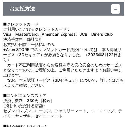
愛城恋太郎：加藤 渉／花園羽香里：本渡 楓／院田唐音：富田美憂
第8話 シナリオ：山田靖智／絵コンテ：山本隆太、佐藤 光／演
気な女の子がいるだけだった。彼女の名前は薬膳楠莉。昨日の女性
他、仕様
／好本 静：長縄まりあ／栄逢凪乃：瀬戸麻沙美／薬膳楠莉：朝井彩
出：山本隆太／総作画監督：矢野 茜／総作画監督補佐：舘岡千明、
について話を聞こうにも、いささか強引な楠莉に振り回されてばか
お支払方法
加
西山実果／作画監督：舘岡千明、西山実果、桜井木ノ実、杜 伟峰、
りの恋太郎。怪しげな薬を飲まされ、その効果に驚愕しつつも、ふ
■キャラクターデザイン・矢野 茜 描き下ろし収納ケース
陈 亮、隣アニメーション
と楠莉を見ていると、彼女のことがどうしようもなく可愛くてたま
■キャラクターデザイン・矢野 茜 描き下ろしインナーデジジャケ
らない気持ちになるのだった。
■クレジットカード
ット
原作：中村力斗、野澤ゆき子（集英社「週刊ヤングジャンプ」連
■第8話「キスゾンビ♡パニック」
ご利用いただけるクレジットカード：
載）／監督：佐藤 光／シリーズ構成：あおしまたかし／キャラクタ
楠莉が用意した「大好きな人とチューがしたくてしたくてたまら
Visa、MasterCard、American Express、JCB、Diners Club
ーデザイン・総作画監督：矢野 茜／サブキャラクター・衣装デザイ
なくなる薬」を間違って飲んでしまった羽香里、唐音、静、凪乃。
決済手数料：弊社負担
ン：西山実果／美術監督：扇山秋仁／美術設定：朝見知弥（絵
女子が飲んではいけないその薬によって、恋太郎とキスをすること
お支払い回数：一括払いのみ
梦）、朝見美菜（絵梦）／色彩設計：松山愛子／撮影監督：島 直美
しか考えられないキスゾンビと化してしまった4人。楠莉いわく、
※A-on STORE でのクレジットカード決済については、本人認証サ
／編集：武宮むつみ／音響監督：土屋雅紀／音響効果：中島勝大
薬が全身に回りきる前に「打ち消しの薬」を飲ませなければ、4人
ービス（3Dセキュア）が必須となりました。（2023年8月22日よ
（スワラ・プロ）／音響制作：ブシロードムーブ／音楽：睦月周
は一生このままだという。恋太郎と楠莉は4人を救うため、キスゾ
り）
平、滝澤俊輔（TRYTONELABO）、eba／音楽制作：ランティス／
ンビの猛追を逃れながら化学室を目指す…！
カード不正利用被害からお客様を守る安心安全のためのサービス
アニメーション制作：バイブリーアニメーションスタジオ／製作：
となりますので、ご理解の上、ご利用いただきますようお願い申し
君のことが大大大大大好きな製作委員会
上げます。
なお、本人認証サービス（3Dセキュア）について、詳しくは
こち
ら
よりご確認ください。
■コンビニエンスストア
決済手数料：330円（税込）
ご利用いただける店舗：
セブンイレブン、ローソン、ファミリーマート、ミニストップ、デ
イリーヤマザキ、セイコーマート
■Pay-easy（ペイジー）