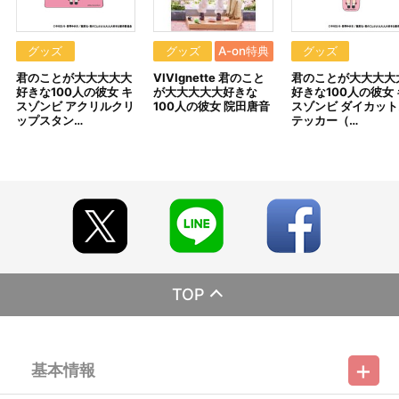
※決済方法「コンビニ決済」、「Pay-easy（ペイジー）」を選択時
は、発売月の上旬以降、メールにてお支払い方法をご案内させてい
ただきます。
あらかじめ[@bnfw.co.jp]のドメイン指定受信の設定をお願いい
グッズ
グッズ
A-on特典
グッズ
たします。
君のことが大大大大大
VIVIgnette 君のこと
君のことが大大大大
メールにてご案内させていただきましたお支払期日までに購入・
好きな100人の彼女 キ
が大大大大大好きな
好きな100人の彼女 
決済手続きが行われなかった場合は、キャンセル扱いとして手続き
スゾンビ アクリルクリ
100人の彼女 院田唐音
スゾンビ ダイカット
を致します。
ップスタン…
テッカー（…
いかなる理由でも、決済期間の延長は対応出来かねます。
なお、発売月上旬以降、以下の手順でもご確認いただけます。
（１）A-on STOREにアクセスし、ログインします。
（２）「マイページ」の「ご注文履歴」を開きます。
（３）対象のご注文番号をクリック。
（４）「配送情報」内「決済方法」の「お支払い手続きはこちら」
から確認します。
※決済方法「カード決済」を選択時は、発売月の上旬ごろに決済処
理を実施いたします。
注文受付後の決済方法変更はできませんので、あらかじめご了承
ください。
TOP
※決済方法「WEB・スマホ決済」を選択時は、即時決済処理を実施
いたします。注文受付後の決済方法変更はできませんので、あらか
じめご了承ください。
※お客様都合による決済後のキャンセルは出来かねます。
基本情報
※以下のご注文は、キャンセルさせていただく場合がございます。
（１）転売、再販売または営利目的の恐れがある注文と判断した場