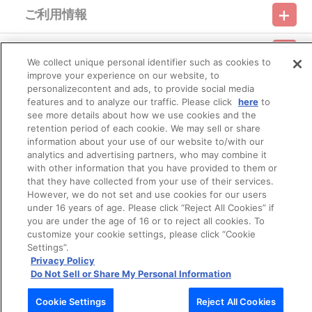
合
ご利用情報
（２）購入上限のある商品を個人またはグループが繰り返し注文し
利用規約
特定商取引法に基づく表示
プライバシーポリシー
た場合
（３）過去に複数の購入履歴がある個人またはグループが注文した
会員メニュー
場合
ご利用ガイド
サイトマップ
お問い合わせ
推奨環境
プライバシーオプション
会社概要
We collect unique personal identifier such as cookies to
（４）商品の送付先が物流倉庫、転送センターなどの場合
improve your experience on our website, to
（５）上記以外で不正な注文と判断した場合
その他のご案内
personalizecontent and ads, to provide social media
ログイン
会員規約
新規会員登録
Do Not Sell or Share My Personal Information
features and to analyze our traffic. Please click
here
to
■配送について
※配送地域や決済方法、天候の状況等によって、お届け日が異なり
see more details about how we use cookies and the
公式X
バンダイナムコフィルムワークス
ますので、あらかじめご了承ください。
retention period of each cookie. We may sell or share
※配送地域は日本国内に限らせて頂きます。また、配送業者は佐川
information about your use of our website to/with our
急便となります。
analytics and advertising partners, who may combine it
※配送箱につきましては交換対象外です。
with other information that you have provided to them or
※局留め（営業所受け取りサービス等）の対応はできかねます。
that they have collected from your use of their services.
※商品の配送状況については、以下の手順でご確認頂けます。
However, we do not set and use cookies for our users
（１）A-on STOREにアクセスし、ログインします。
under 16 years of age. Please click “Reject All Cookies” if
（２）「マイページ」の「ご注文履歴」を開きます。
you are under the age of 16 or to reject all cookies. To
（３）対象のご注文番号をクリック。
© Bandai Namco Filmworks Inc. All Rights Reserved.
customize your cookie settings, please click “Cookie
（４）「注文状況」内の「荷物問合番号」を確認します。
Settings”.
※配送前は表示されておりません。
Privacy Policy
Do Not Sell or Share My Personal Information
■本商品に関するお問い合わせ
バンダイナムコフィルムワークス お客様センター
Cookie Settings
Reject All Cookies
https://support.bnfw.co.jp/support/contact/a-on