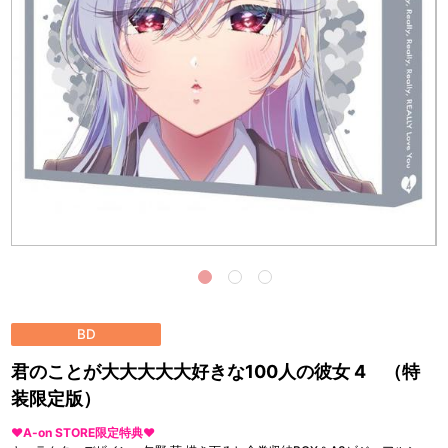
BD
君のことが大大大大大好きな100人の彼女 4 （特
装限定版）
❤A-on STORE限定特典❤