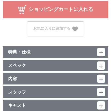
ショッピングカートに入れる
お気に入りに追加する
特典・仕様
特典
スペック
■DRAMA CD 4
音声ドラマ#4「癒やし少女ロジカル凪乃は」
品番：BCXA-1886
出演：加藤 渉（愛城恋太郎役）・瀬戸麻沙美（栄逢凪乃役）
ジャンル：TVアニメ
内容
■栄逢凪乃ヒロインビジュアル生写真
（本編47分＋映像特典1分）／ﾘﾆｱPCM (ｽﾃﾚｵ)／AVC／BD25G／
■特製原画ブック Vol.4
制作年度：2023年
16:9<1080p High Definition>／カラー／確48分／6巻
スタッフ
【2話収録】
映像特典
第7話 シナリオ：山田靖智／絵コンテ：清水 聡／演出：山本隆太
■第7話「はじめましてのお薬少女」
／総作画監督：矢野 茜、神谷美也子／作画監督：舘岡千明、西山実
通りがかりの化学室で見かけた女の人に運命を感じた恋太郎。翌
キャスト
■栄逢凪乃キャラクターPV
果、水崎健太
日再び化学室を訪れてみるとその女性はおらず、そこには小柄で陽