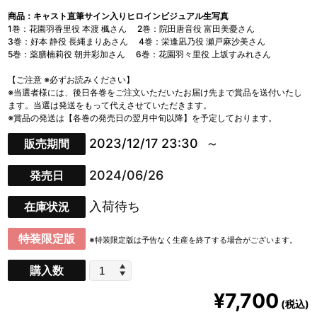
商品：キャスト直筆サイン入りヒロインビジュアル生写真
1巻：花園羽香里役 本渡 楓さん 2巻：院田唐音役 富田美憂さん
3巻：好本 静役 長縄まりあさん 4巻：栄逢凪乃役 瀬戸麻沙美さん
5巻：薬膳楠莉役 朝井彩加さん 6巻：花園羽々里役 上坂すみれさん
【ご注意 ※必ずお読みください】
※当選者様には、後日各巻をご注文いただいたお届け先まで賞品を送付いたし
ます。当選は発送をもって代えさせていただきます。
※賞品の発送は【各巻の発売日の翌月中旬以降】を予定しております。
2023/12/17 23:30
販売期間
2024/06/26
発売日
入荷待ち
在庫状況
特装限定版
※特装限定版は予告なく生産を終了する場合がございます。
購入数
¥7,700
(税込)