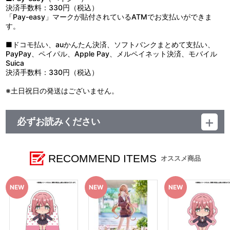
決済手数料：330円（税込）
「Pay-easy」マークが貼付されているATMでお支払いができま
す。
■ドコモ払い、auかんたん決済、ソフトバンクまとめて支払い、
PayPay、ペイパル、Apple Pay、メルペイネット決済、モバイル
Suica
決済手数料：330円（税込）
※土日祝日の発送はございません。
必ずお読みください
■ご注文・お支払いについて
※A-on STOREでの決済方法は「カード決済」、「コンビニ決
済」、「Pay-easy（ペイジー）」、「WEB・スマホ決済」のみと
RECOMMEND ITEMS
オススメ商品
なります。
※メール受信設定を行っているお客様につきましては、必ず
[@bnfw.co.jp]のドメイン指定受信の設定をお願いいたします。
(受信許可の設定を行わないとメールが「迷惑メールフォルダ」に
入る場合や届かない場合がございます。)
※決済方法「カード決済」を選択時は、発売月の上旬ごろに決済処
理を実施いたします。