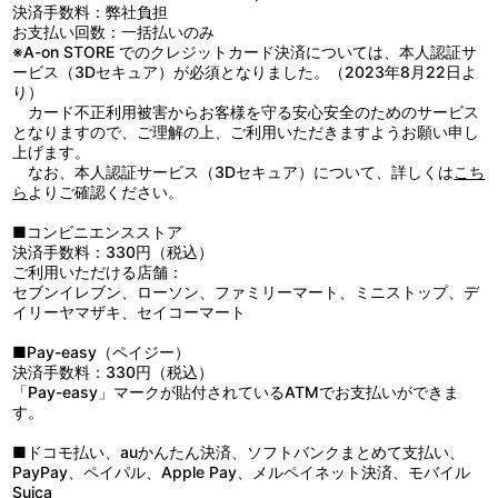
【使用上の注意】
決済手数料：弊社負担
●取扱説明書を必ずお読みください。
お支払い回数：一括払いのみ
●小さな部品がありますので、小さなお子様が誤って飲み込まない
※A-on STORE でのクレジットカード決済については、本人認証サ
ようにご注意ください。
ービス（3Dセキュア）が必須となりました。（2023年8月22日よ
●本革を使用しているため風合いが変化します。
り）
●水に濡れると染みやムラ、衣類への色移りする場合があります。
カード不正利用被害からお客様を守る安心安全のためのサービス
●手作業で製造しているため、個体差があります。
となりますので、ご理解の上、ご利用いただきますようお願い申し
上げます。
なお、本人認証サービス（3Dセキュア）について、詳しくは
こち
ら
よりご確認ください。
■コンビニエンスストア
決済手数料：330円（税込）
ご利用いただける店舗：
セブンイレブン、ローソン、ファミリーマート、ミニストップ、デ
イリーヤマザキ、セイコーマート
■Pay-easy（ペイジー）
決済手数料：330円（税込）
「Pay-easy」マークが貼付されているATMでお支払いができま
す。
■ドコモ払い、auかんたん決済、ソフトバンクまとめて支払い、
PayPay、ペイパル、Apple Pay、メルペイネット決済、モバイル
Suica