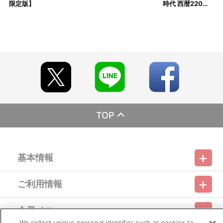
限定版】
時代 西暦220…
い。
※決済方法「コンビニ決済」「Pay-easy（ペイジー）」を選択時
は、ご注文日の翌日にメールにてお支払方法をご案内させていただ
きます。あらかじめ「@bnfw.co.jp 」からのメール受信を許可して
ください。
また、メールを受信できなかった場合は、ご注文日翌日以降
に、以下の手順でもご確認いただけます。
（１）A-on STOREにアクセスし、ログインします。
（２）「マイページ」の「ご注文履歴」を開きます。
（３）対象のご注文番号をクリック。
（４）「配送情報」内「決済方法」の「お支払い手続きはこち
ら」から確認します。
TOP
なお、マイページでご確認いただける日は、商品ごとに異なり
ますので、詳しくは商品ページをご確認ください。
※期日までに購入・決済手続きが行われなかった場合は、キャン
セル扱いとして手続きを致します。
いかなる理由でも、決済期間の延長は対応出来かねます。
基本情報
※決済方法「WEB・スマホ決済」を選択時は、即時決済処理を実
施いたします。
注文受付後の決済方法変更はできませんので、あらかじめご了
ご利用情報
承ください。
利用規約
特定商取引法に基づく表示
プライバシーポリシー
※お客様都合による決済後のキャンセルは出来かねます。
※以下のご注文は、キャンセルさせていただく場合がございま
会員メニュー
す。
ご利用ガイド
サイトマップ
お問い合わせ
推奨環境
プライバシーオプション
会社概要
We collect unique personal identifier such as cookies to