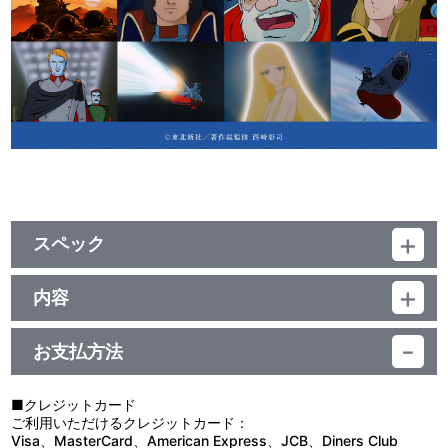
スペック
品番：TU-9116
ジャンル：その他
内容
素材：牛革
東京都立川市にある工房で、革の染色・裁断・手縫いでの縫製ま
サイズ：約 横20.5cm×縦10.5cm×厚さ2.5cm (2つ折り状態）
で、一貫して手掛けるメイドインジャパン・ハンドメイドレザーブ
生産国：日本
お支払方法
ランド OJAGA DESIGN（オジャガデザイン）製作の、アナライザ
ーが大きくデザインされた長財布です。
カラフルなレザーを使ったポップなデザインと、ハンドステッチな
■クレジットカード
らではの温もりある風合いが特徴です。
ご利用いただけるクレジットカード：
Visa、MasterCard、American Express、JCB、Diners Club