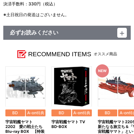
決済手数料：330円（税込）
※土日祝日の発送はございません。
必ずお読みください
＜ご注意(必ずお読みください)＞
■商品について
※イベント等で販売する場合がございます。
RECOMMEND ITEMS
オススメ商品
※商品画像はイメージです。実際の商品仕様と異なる場合がござ
います。あらかじめご了承ください。
※準備数に限りがございます。準備数に達した場合、早期にご注
文の受付を終了させていただくことがございます。
■ご注文・お支払いについて
※ご注文は、おひとり様2点までとなります。
※他商品との合わせ買いはできません。
※A-on STOREでの決済方法は「カード決済」、「コンビニ決
済」、「Pay-easy（ペイジー）」、「WEB・スマホ決済」のみと
なります。
BD
A-on特典
BD
A-on特典
BD
A-on特
※決済方法「カード決済」を選択時は、注文受付期間最終日（締
宇宙戦艦ヤマト
宇宙戦艦ヤマト TV
宇宙戦艦ヤマト220
切日）翌日に決済処理を実施いたします。
2202 愛の戦士たち
BD-BOX
新たなる旅立ち＆「
ただし、早期に商品の準備数に達した場合は、同締切日より前
Blu-ray BOX 【特装
宙戦艦ヤマト」とい
に決済をさせて頂く場合がございます。あらかじめご了承くださ