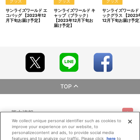
履歴｣にてご確認いただけます。
グッズ
グッズ
グッズ
サンライズワールド エ
サンライズワールド キ
サンライズワールド 
■ご注文・お支払いについて
コバッグ 【2023年12
ャップ（ブラック）
ックグラス 【2023
※ご注文は、１注文につき２個までとなります。
月下旬お届け予定】
【2023年12月下旬お
12月下旬お届け予定
※A-on STOREでの決済方法は「カード決済」、「コンビニ決
届け予定】
済」、「Pay-easy（ペイジー）」、「WEB・スマホ決済」のみと
なります。
※メール受信設定を行っているお客様につきましては、必ず
[@bnfw.co.jp]のドメイン指定受信の設定をお願いいたします。
(受信許可の設定を行わないとメールが「迷惑メールフォルダ」に入
る場合や届かない場合がございます。)
※決済方法「カード決済」を選択時は、注文受付の翌日に決済処
理を実施いたします。ただし、早期に商品の準備数に達した場合
は、同締切日より前に決済をさせていただく場合がございます。あ
らかじめご了承ください。
※決済方法「コンビニ決済」を選択時は、メールにてご案内させ
TOP
ていただきましたお支払期日までに購入・決済手続きが行われなか
った場合は、キャンセル扱いとして手続きを致します。いかなる理
由でも、決済期間の延長は対応出来かねます。なお、ご注文日翌日
以降は、以下の手順でもご確認いただけます。
基本情報
(1)A-on STOREにアクセスし､ログインします。
(2)｢マイページ｣の｢ご注文履歴｣を開きます。
We collect unique personal identifier such as cookies to
(3)対象のご注文番号をクリック。
improve your experience on our website, to
ご利用情報
(4)｢配送情報｣内｢決済方法｣の｢お支払い手続きはこちら｣から確
利用規約
特定商取引法に基づく表示
プライバシーポリシー
personalizecontent and ads, to provide social media
認します。
features and to analyze our traffic. Please click
here
to