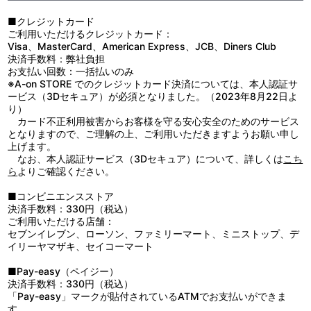
した場合、色落ちする恐れがあります。
●無理に大きなものや過剰な負担がかかるものを置きますと、型崩
■クレジットカード
れの原因となります。ご注意ください。
ご利用いただけるクレジットカード：
●直射日光の当たる場所や、高温多湿な環境、火のそばでのご使
Visa、MasterCard、American Express、JCB、Diners Club
用・保管はお避け下さい。変色、変形、火災、カビの原因となりま
決済手数料：弊社負担
す。
お支払い回数：一括払いのみ
●洗濯はしないでください。汚れた場合には乾いた布で拭き取って
※A-on STORE でのクレジットカード決済については、本人認証サ
ください。
ービス（3Dセキュア）が必須となりました。（2023年8月22日よ
●お子様の手の届かないところでご使用・保管してください。
り）
カード不正利用被害からお客様を守る安心安全のためのサービス
となりますので、ご理解の上、ご利用いただきますようお願い申し
上げます。
なお、本人認証サービス（3Dセキュア）について、詳しくは
こち
ら
よりご確認ください。
■コンビニエンスストア
決済手数料：330円（税込）
ご利用いただける店舗：
セブンイレブン、ローソン、ファミリーマート、ミニストップ、デ
イリーヤマザキ、セイコーマート
■Pay-easy（ペイジー）
決済手数料：330円（税込）
「Pay-easy」マークが貼付されているATMでお支払いができま
す。