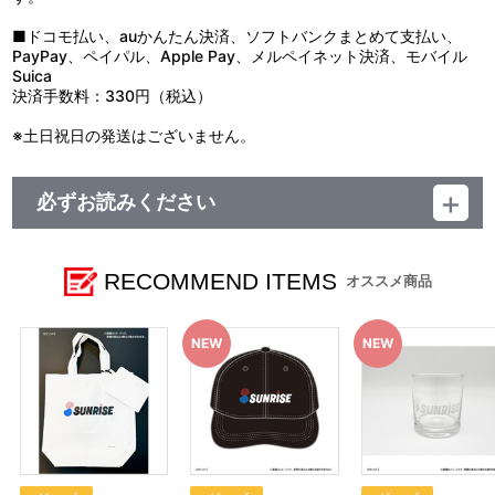
■ドコモ払い、auかんたん決済、ソフトバンクまとめて支払い、
PayPay、ペイパル、Apple Pay、メルペイネット決済、モバイル
Suica
決済手数料：330円（税込）
※土日祝日の発送はございません。
必ずお読みください
【ご注意(必ずお読みください)】
■商品について
※本商品は、『サンライズワールド』にて販売のグッズとなりま
RECOMMEND ITEMS
オススメ商品
す。
※本商品は準備数に限りがございます。準備数に達した場合､早期
にご注文の受付を終了させていただくことがございます。
※ご要望多数の場合､お届け時期を変更し､再度受注を行うことが
ございます。
※撮影環境やご利用のモニター環境により､実物と多少異なって見
える場合がございます。
※商品画像はイメージです。実際の商品仕様が異なる場合がござ
います。あらかじめご了承ください。
※すでにご注文しているかのご確認には､｢マイページ｣→｢ご注文