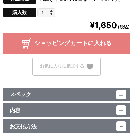
購入数
¥1,650
(税込)
ショッピングカートに入れる
お気に入りに追加する
スペック
品番：TU-8227
ジャンル：その他
内容
素材：合成皮革
【使用上の注意】
サイズ：展開時：縦145mm×横145mm
●本来の用途以外で使用しないでください。
組立時：縦90mm×横90m×高さ30mm
お支払方法
●本製品は素材の特性上、強くこすったり、水等の液体で濡れたり
生産国：中国