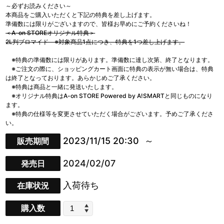
～必ずお読みください～
本商品をご購入いただくと下記の特典を差し上げます。
準備数には限りがございますので、皆様お早めにご予約くださいね！
＜A-on STOREオリジナル特典＞
2L判ブロマイド ※対象商品1点につき、特典を1つ差し上げます。
※特典の準備数には限りがあります。準備数に達し次第、終了となります。
※ご注文の際に、ショッピングカート画面に特典の表示が無い場合は、特典
は終了となっております。あらかじめご了承ください。
※特典は商品と一緒に発送いたします。
※オリジナル特典はA-on STORE Powered by A!SMARTと同じものになり
ます。
※特典の仕様等を変更させていただく場合がございます。予めご了承くださ
い。
2023/11/15 20:30
販売期間
2024/02/07
発売日
入荷待ち
在庫状況
購入数