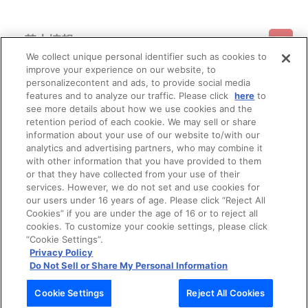
基本情報
We collect unique personal identifier such as cookies to
improve your experience on our website, to
ご利用情報
利用規約
特定商取引法に基づく表示
プライバシーポリシー
personalizecontent and ads, to provide social media
features and to analyze our traffic. Please click
here
to
see more details about how we use cookies and the
会員メニュー
ご利用ガイド
サイトマップ
お問い合わせ
推奨環境
retention period of each cookie. We may sell or share
プライバシーオプション
会社概要
information about your use of our website to/with our
その他のご案内
analytics and advertising partners, who may combine it
ログイン
会員規約
新規会員登録
Do Not Sell or Share My Personal Information
with other information that you have provided to them
or that they have collected from your use of their
公式X
バンダイナムコフィルムワークス
services. However, we do not set and use cookies for
our users under 16 years of age. Please click “Reject All
Cookies” if you are under the age of 16 or to reject all
cookies. To customize your cookie settings, please click
“Cookie Settings”.
Privacy Policy
Do Not Sell or Share My Personal Information
© Bandai Namco Filmworks Inc. All Rights Reserved.
Cookie Settings
Reject All Cookies