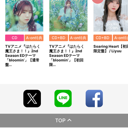
CD
A-on特典
CD+BD
A-on特典
CD+BD
A-on特
TVアニメ『はたらく
TVアニメ『はたらく
Soaring Heart【初
魔王さま！！』2nd
魔王さま！！』2nd
限定盤】 / Liyuu
Season EDテーマ
Season EDテーマ
「bloomin’」【通常
「bloomin’」【初回
盤…
限…
TOP