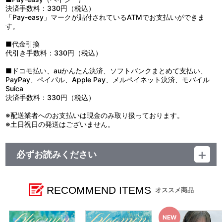
決済手数料：330円（税込）
「Pay-easy」マークが貼付されているATMでお支払いができま
す。
■代金引換
代引き手数料：330円（税込）
■ドコモ払い、auかんたん決済、ソフトバンクまとめて支払い、
PayPay、ペイパル、Apple Pay、メルペイネット決済、モバイル
Suica
決済手数料：330円（税込）
※配送業者へのお支払いは現金のみ取り扱っております。
※土日祝日の発送はございません。
必ずお読みください
レーベル ランティス
発売元 (株)バンダイナムコミュージックライブ
販売元 (株)バンダイナムコフィルムワークス
RECOMMEND ITEMS
オススメ商品