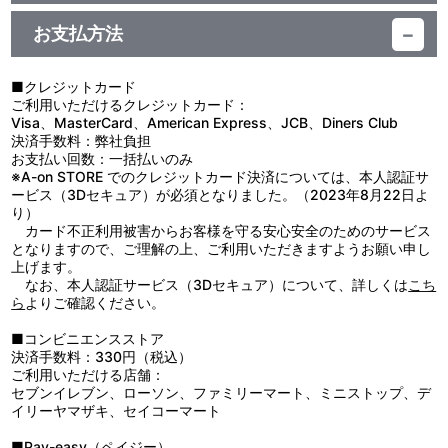
お支払方法
視聴する
■クレジットカード
ご利用いただけるクレジットカード：
Visa、MasterCard、American Express、JCB、Diners Club
決済手数料：弊社負担
お支払い回数：一括払いのみ
※A-on STORE でのクレジットカード決済については、本人認証サ
ービス（3Dセキュア）が必須となりました。（2023年8月22日よ
り）
カード不正利用被害からお客様を守る安心安全のためのサービス
となりますので、ご理解の上、ご利用いただきますようお願い申し
上げます。
なお、本人認証サービス（3Dセキュア）について、詳しくは
こち
ら
よりご確認ください。
■コンビニエンスストア
決済手数料：330円（税込）
ご利用いただける店舗：
セブンイレブン、ローソン、ファミリーマート、ミニストップ、デ
イリーヤマザキ、セイコーマート
■Pay-easy（ペイジー）