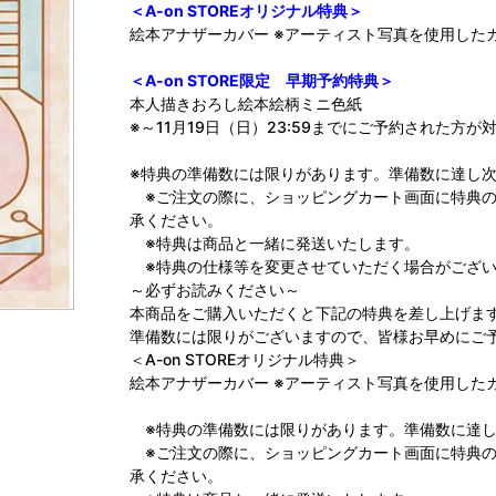
＜A-on STOREオリジナル特典＞
絵本アナザーカバー ※アーティスト写真を使用した
＜A-on STORE限定 早期予約特典＞
本人描きおろし絵本絵柄ミニ色紙
※～11月19日（日）23:59までにご予約された方
※特典の準備数には限りがあります。準備数に達し
※ご注文の際に、ショッピングカート画面に特典の
承ください。
※特典は商品と一緒に発送いたします。
※特典の仕様等を変更させていただく場合がござい
～必ずお読みください～
本商品をご購入いただくと下記の特典を差し上げま
準備数には限りがございますので、皆様お早めにご
＜A-on STOREオリジナル特典＞
絵本アナザーカバー ※アーティスト写真を使用した
※特典の準備数には限りがあります。準備数に達し
※ご注文の際に、ショッピングカート画面に特典の
承ください。