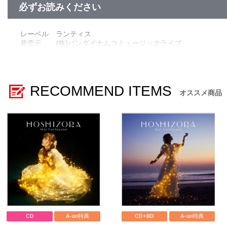
必ずお読みください
レーベル ランティス
発売元 (株)バンダイナムコミュージックライブ
販売元 (株)バンダイナムコフィルムワークス
RECOMMEND ITEMS
オススメ商品
CD
A-on特典
CD+BD
A-on特典