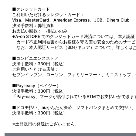
■クレジットカード
ご利用いただけるクレジットカード：
Visa、MasterCard、American Express、JCB、Diners Club
決済手数料：弊社負担
お支払い回数：一括払いのみ
※A-on STORE でのクレジットカード決済については、本人認
カード不正利用被害からお客様を守る安心安全のためのサービ
なお、本人認証サービス（3Dセキュア）について、詳しくは
■コンビニエンスストア
決済手数料：330円（税込）
ご利用いただける店舗：
セブンイレブン、ローソン、ファミリーマート、ミニストップ、
■Pay-easy（ペイジー）
決済手数料：330円（税込）
「Pay-easy」マークが貼付されているATMでお支払いができま
■ドコモ払い、auかんたん決済、ソフトバンクまとめて支払い、Pay
決済手数料：330円（税込）
※土日祝日の発送はございません。