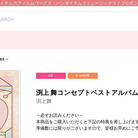
イナムコフィルムワークス・バンダイナムコミュージックライブ公式シ
）
es～
CD
A-on特典
渕上 舞コンセプトベストアルバム～Dr
渕上舞
～必ずお読みください～
本商品をご購入いただくと下記の特典を差し上げま
準備数には限りがございますので、皆様お早めにご