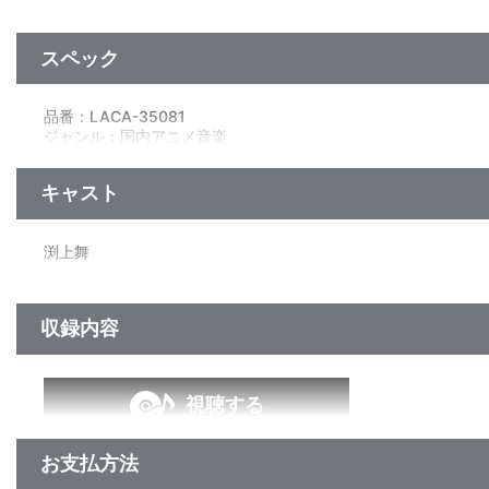
他、仕様
スペック
三方背ケース／ブックレット
品番：LACA-35081
ジャンル：国内アニメ音楽
アルバム
CD+2Blu-ray／361分
キャスト
渕上舞
収録内容
視聴する
お支払方法