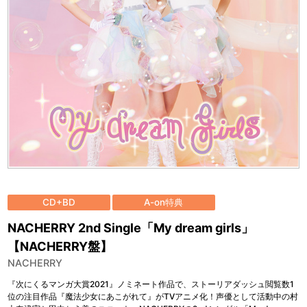
CD+BD
A-on特典
NACHERRY 2nd Single「My dream girls」
【NACHERRY盤】
NACHERRY
『次にくるマンガ大賞2021』ノミネート作品で、ストーリアダッシュ閲覧数1
位の注目作品『魔法少女にあこがれて』がTVアニメ化！声優として活動中の村