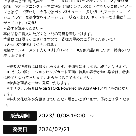
上奈津実と田中ちえ美のユニット、NACHERRYの2ndシングル「My dream
girls」がオープニングテーマに決定！1stシングルのロックでカッコ良いイメー
ジとは打って変わり、今作ではポップ&キュートに振り切ったアーティストビ
ジュアルで、魔法少女をイメージした、明るく楽しいキャッチーな楽曲に仕上
がっている。 (C)RS
～必ずお読みください～
本商品をご購入いただくと下記の特典を差し上げます。
準備数には限りがございますので、皆様お早めにご予約くださいね！
＜A-on STOREオリジナル特典＞
複製サイン＆コメント入り2L判ブロマイド ※対象商品1点につき、特典を1つ
差し上げます。
※特典の準備数には限りがあります。準備数に達し次第、終了となります。
※ご注文の際に、ショッピングカート画面に特典の表示が無い場合は、特典
は終了となっております。あらかじめご了承ください。
※特典は商品と一緒に発送いたします。
※オリジナル特典はA-on STORE Powered by A!SMARTと同じものになり
ます。
※特典の仕様等を変更させていただく場合がございます。予めご了承くださ
い。
2023/10/08 19:00
販売期間
2024/02/21
発売日