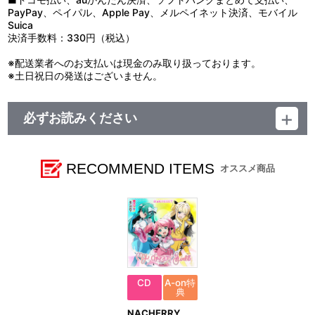
PayPay、ペイパル、Apple Pay、メルペイネット決済、モバイル
Suica
決済手数料：330円（税込）
※配送業者へのお支払いは現金のみ取り扱っております。
※土日祝日の発送はございません。
必ずお読みください
レーベル ランティス
発売元 (株)バンダイナムコミュージックライブ
販売元 (株)バンダイナムコフィルムワークス
RECOMMEND ITEMS
オススメ商品
CD
A-on特
典
NACHERRY