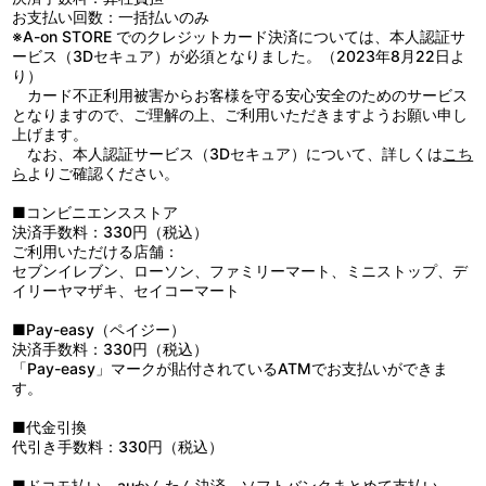
お支払い回数：一括払いのみ
※A-on STORE でのクレジットカード決済については、本人認証サ
ービス（3Dセキュア）が必須となりました。（2023年8月22日よ
り）
カード不正利用被害からお客様を守る安心安全のためのサービス
となりますので、ご理解の上、ご利用いただきますようお願い申し
上げます。
なお、本人認証サービス（3Dセキュア）について、詳しくは
こち
ら
よりご確認ください。
■コンビニエンスストア
決済手数料：330円（税込）
ご利用いただける店舗：
セブンイレブン、ローソン、ファミリーマート、ミニストップ、デ
イリーヤマザキ、セイコーマート
■Pay-easy（ペイジー）
決済手数料：330円（税込）
「Pay-easy」マークが貼付されているATMでお支払いができま
す。
■代金引換
代引き手数料：330円（税込）
■ドコモ払い、auかんたん決済、ソフトバンクまとめて支払い、