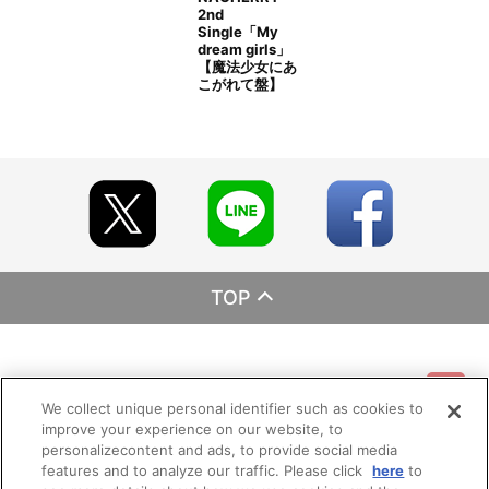
2nd
Single「My
dream girls」
【魔法少女にあ
こがれて盤】
TOP
基本情報
We collect unique personal identifier such as cookies to
improve your experience on our website, to
ご利用情報
personalizecontent and ads, to provide social media
利用規約
特定商取引法に基づく表示
プライバシーポリシー
features and to analyze our traffic. Please click
here
to