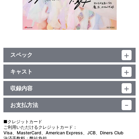
スペック
品番：LACM-24497
ジャンル：国内アニメ音楽
キャスト
シングル
NACHERRY
CD+Blu-ray／26分
収録内容
お支払方法
視聴する
■クレジットカード
ご利用いただけるクレジットカード：
Visa、MasterCard、American Express、JCB、Diners Club
決済手数料：弊社負担