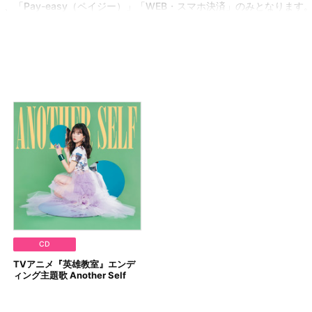
」、「Pay-easy（ペイジー）」「WEB・スマホ決済」のみとなります
を選択時には、発売月の中旬以降、メールにてお支払方法をご案内させてい
ださい。
・決済手続きが行われなかった場合は、キャンセル扱いとして手続きを
旬に決済処理を行います。
実施いたします。
。
場合
した場合
た場合
りますので、あらかじめご了承ください。
川急便となります。
CD
TVアニメ『英雄教室』エンデ
ィング主題歌 Another Self