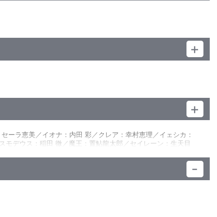
者としての素質を認められ、誰もが憧れる存在であった。だが、
ライフを謳歌しようとする。だが、個性豊かなクラスメイトたち
マリアもその一人で、ブレイドに「殺してほしい」と依頼する。
ラクターデザイン・総作画監督：川村幸祐／副監督：中野英明／総
治を開始。そして力を解放したマリアから現れたのは、ブレイド
りょう／色彩設計：原田幸子／美術監督：E・カエサル／美術監
セーラ恵美／イオナ：内田 彩／クレア：幸村恵理／イェシカ：
ークス・CGプロデューサー：永井 努(シフト・アール)／撮影監督：
スモデウス：稲田 徹／魔王：置鮎龍太郎／セイレーン：生天目
：安藤由衣／録音調整：齋藤 栞／音響制作：神南スタジオ／音楽：
ドの“お供”であり、旧知の間柄だった。ディオーネは学園にあ
孵化を確実なものとするために彼らの巣から卵を奪取したのだ。
シムは、女性ペアであるクレア＆イェシカとバトルを行うもの
の後の「混浴」という一大イベントにもテンションは上がらずじ
ターからブレイドの抹殺命令を受けたイオナである。ガーディア