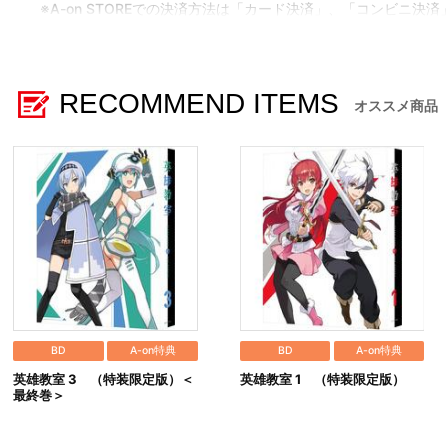
※A-on STOREでの決済方法は「カード決済」、「コンビニ決済
※決済方法「コンビニ決済」・「Pay-easy（ペイジー）」
あらかじめ「@bnfw.co.jp」からのメール受信を許可してく
メールにてご案内させていただきましたお支払期日までに購入
いかなる理由でも、決済期間の延長は対応出来かねます。
RECOMMEND ITEMS
※決済方法「クレジットカード決済」を選択時には、発売月の中
オススメ商品
※決済方法「WEB・スマホ決済」を選択時は、即時決済処理を
※お客様都合による決済後のキャンセルは出来かねます。
※以下のご注文は、キャンセルさせていただく場合がございます
（１）転売、再販売または営利目的の恐れがある注文と判断した
（２）購入上限のある商品を個人またはグループが繰り返し注文
（３）過去に複数の購入履歴がある個人またはグループが注文し
（４）商品の送付先が物流倉庫、転送センターなどの場合
（５）上記以外で不正な注文と判断した場合
■配送について
※配送地域や決済方法、天候の状況等によって、お届け日が異な
※配送地域は日本国内に限らせて頂きます。また、配送業者は佐
※配送箱につきましては交換対象外です。
※局留め（営業所受け取りサービス等）の対応はできかねます。
BD
A-on特典
BD
A-on特典
※商品の配送状況については、以下の手順でご確認頂けます。
英雄教室 3 （特装限定版）＜
英雄教室 1 （特装限定版）
（１）A-on STOREにアクセスし、ログインします。
最終巻＞
（２）「マイページ」の「ご注文履歴」を開きます。
（３）対象のご注文番号をクリック。
（４）「注文状況」内の「荷物問合番号」を確認します。