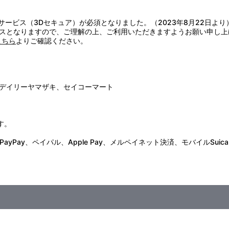
無いブレイドを倒すべく、イライザたちと協力しイオナをマザーから切
こすのだった！
証サービス（3Dセキュア）が必須となりました。（2023年8月22日より
スとなりますので、ご理解の上、ご利用いただきますようお願い申し上
こちら
よりご確認ください。
デイリーヤマザキ、セイコーマート
す。
Pay、ペイパル、Apple Pay、メルペイネット決済、モバイルSuica