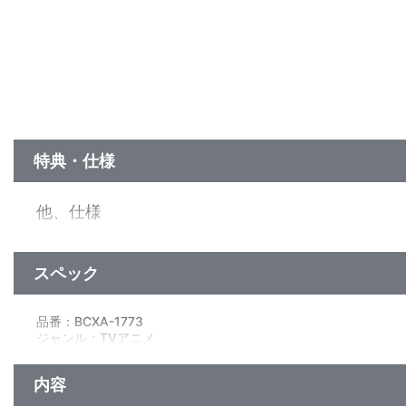
特典・仕様
他、仕様
■原作イラスト・森沢晴行描き下ろし特製アウターケース
■キャラクターデザイン・川村幸祐描き下ろしインナージャケッ
■本編（第5話～第8話）英語字幕
スペック
品番：BCXA-1773
ジャンル：TVアニメ
本編Disc:110分(本編95分+映像特典15分)+特典Disc64分
本編Disc：ﾘﾆｱPCM(ｽﾃﾚｵ)／AVC／BD50G×1枚／16：9<1080p H
内容
特典Disc：ﾘﾆｱPCM(ｽﾃﾚｵ)／AVC／BD25G×1枚／16：9<1080p 