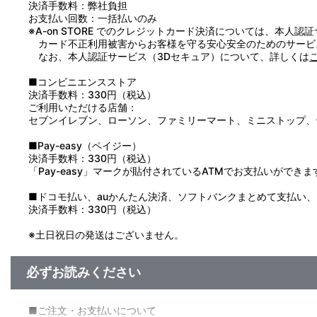
決済手数料：弊社負担
ンとして無限に復活できるという特性を持つため、全く手加減の
お支払い回数：一括払いのみ
作戦を実行し無事に勝利するが、この作戦は思わぬ作用をひきお
※A-on STORE でのクレジットカード決済については、本人認
カード不正利用被害からお客様を守る安心安全のためのサービ
なお、本人認証サービス（3Dセキュア）について、詳しくは
■コンビニエンスストア
決済手数料：330円（税込）
ご利用いただける店舗：
セブンイレブン、ローソン、ファミリーマート、ミニストップ、
■Pay-easy（ペイジー）
決済手数料：330円（税込）
「Pay-easy」マークが貼付されているATMでお支払いができま
■ドコモ払い、auかんたん決済、ソフトバンクまとめて支払い、Pay
決済手数料：330円（税込）
※土日祝日の発送はございません。
必ずお読みください
■ご注文・お支払いについて