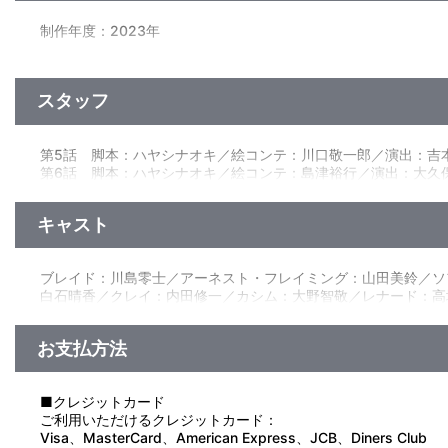
制作年度：2023年
【4話収録】
世界を苦しめる強大な魔王と互角の戦いを繰り広げ、痛み分け
スタッフ
ブレイドは魔王との戦いのあと、 ダメージによってパワーが減
“ようやくこれで、一般人になれる！” と。
そしてブレイドは、知り合いを頼って「ローズウッド学園」に入
第5話 脚本：ハヤシナオキ／絵コンテ：川口敬一郎／演出：吉
や様々なトラブル、 そして英雄を養成するエリート学校であるロー
第6話 脚本：ハヤシナオキ／絵コンテ：島津裕行／演出：大久
英雄の座を降りた元勇者ブレイドが、“フツー”を求めて奮闘す
第7話 脚本：ハヤシナオキ／絵コンテ：中野英明／演出：霜島
第8話 脚本：ハヤシナオキ／絵コンテ：川口敬一郎、臼井貴彦
■第5話「魔王の娘」
キャスト
クーと学園生徒たちのバトルは、アーネスト以外の生徒にも大
原作：新木 伸(集英社ダッシュエックス文庫刊)／イラスト：
実は魔族とのハーフである彼女は、自分の中の魔獣を制御できず
作画監督：小島えり／メインプロップデザイン：実原 登／モン
因縁のオーラを持つ危険な存在だった!?
ブレイド：川島零士／アーネスト・フレイミング：山田美鈴／ソ
修：東 潤一／美術：田中伸哉／美術設定：深井亮太／背景：スタジオ
■第6話「将軍と怪鳥」
白石晴香／クレイ：内田修一／カシム：大野智敬／レナード：高
棚田耕平(グラフィニカ)／特殊効果：鳴河美佳(グラフィニカ)
休日に街へと繰り出したブレイドは、上半身が女性、下半身が馬
仁美／女医：儀武ゆう子／ディオーネ：石上静香 他
中川幸太郎／音楽制作：ランティス／OPアーティスト：樋口 楓
る荷物を運搬してきたのだが、その荷物というのが、伝説の怪鳥
そしてブレイドたちは、国王より実践的訓練と称して、興奮する
お支払方法
■第7話「ローズウッド学園の青春」
試練場へのVRバトル空間の導入により、更に真剣勝負に近い特
の、まさかの敗北を喫してしまう。クレイはイェシカを、カシム
■クレジットカード
まい。やがて奮起したふたりは、かっこいいところを見せるべく
ご利用いただけるクレジットカード：
■第8話「人間未満」
Visa、MasterCard、American Express、JCB、Diners Club
元勇者・ブレイドの命を狙う謎のすべすべユニット。地下の王