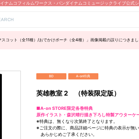
イナムコフィルムワークス・バンダイナムコミュージックライブ公式シ
スコット（全11種）/おでかけポーチ（全4種）」画像掲載の誤りにつきまし
BD
A-on特典
英雄教室 2 （特装限定版）
■A-on STORE限定各巻特典
原作イラスト・森沢晴行描き下ろし特製アウターケー
※特典は、無くなり次第終了となります。
※ご注文の際に、商品詳細ページに特典の表示が無
あらかじめご了承ください。