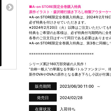
■A-on STORE限定全巻購入特典
原作イラスト・森沢晴行描き下ろし特製アウターケ
※A-on STORE限定全巻購入特典は、2024年2
必ず特典を付けさせていただきます。
※2024年2月20日（火）以降はご注文いただいて
特典をご希望のお客様は、必ず特典付与期間内に全
各巻のご注文日はすべて同日である必要はありませ
※A-on STORE限定全巻購入特典は、第3巻に同梱
=============================
シリーズ累計160万部突破の人気作！
“自称一般人”の華麗なる学園バトルファンタジー、
新作OVAやOVAの原作となる書き下ろし小説が付
販売期間
2023/06/30 11:00
発売日
2024/02/28
在庫状況
入荷待ち