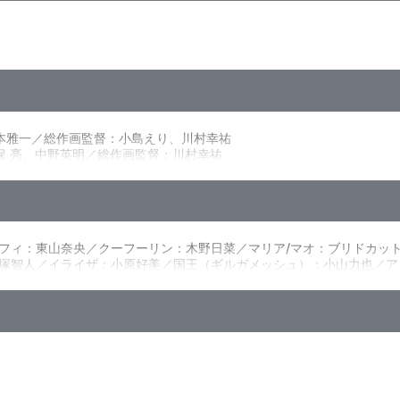
によって人類を救った勇者がいた――その名はブレイド。幼い頃から勇
退していく中で、こうも思っていたのである。
学。“フツー”の学生としてトモダチを作り、華やかで楽しいスクール
本雅一／総作画監督：小島えり、川村幸祐
ズウッド学園が“フツー”のはずがなく…!?
保 亮、中野英明／総作画監督：川村幸祐
るバトルファンタジー！
孝介／総作画監督：川村幸祐
／演出：臼井貴彦／総作画監督：川村幸祐
きな影響を及ぼしていた。魔法部隊の一員としてバトルに参加していた
森沢晴行／監督：川口敬一郎／シリーズ構成・脚本：ハヤシナオキ／キャ
苦しんでいたのだ。だがブレイドは、そこで敢えて魔獣を引き出す荒療
スター＆メカデザイン：森木靖泰、松田未来／小物デザイン：あきづき
フィ：東山奈央／クーフーリン：木野日菜／マリア/マオ：ブリドカット
イースター／３D Director：遠藤 誠(トライスラッシュ)／2Dワ
塚智人／イライザ：小原好美／国王（ギルガメッシュ）：小山力也／ア
／撮影：グラフィニカ／編集：定松 剛／音響監督：山口貴之／音響効果
であるセントール族のディオーネと遭遇する。彼女は勇者時代のブレイ
／EDアーティスト：熊田茜音／アニメーション制作：アクタス
シームルグの卵であることが発覚。なんと国王が、貴重なシームルグの
シームルグの追撃を躱しながら卵を孵化させる作戦がスタートする！
訓が可能となったローズウッド学園。上級クラスに所属するクレイ&カ
はクレアに思いを寄せていたため、その精神的ショックは凄まじく、そ
ブレイドの猛特訓の元クレア＆イェシカにリベンジを誓う！
立禁書図書館を警備する「ガーディアン」の一体で、マザーコンピュー