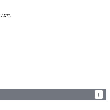
り離す作戦、名付けて「スタンド・アローン・コンプレックス」
）
げます。