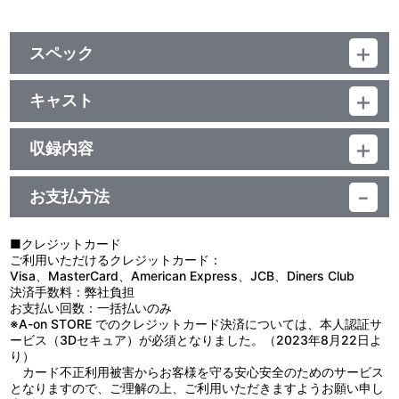
スペック
品番：LACA-9985
ジャンル：邦楽ポップス
キャスト
アルバム
ラックライフ
／107分
収録内容
お支払方法
視聴する
■クレジットカード
ご利用いただけるクレジットカード：
Visa、MasterCard、American Express、JCB、Diners Club
決済手数料：弊社負担
お支払い回数：一括払いのみ
※A-on STORE でのクレジットカード決済については、本人認証サ
ービス（3Dセキュア）が必須となりました。（2023年8月22日よ
り）
カード不正利用被害からお客様を守る安心安全のためのサービス
となりますので、ご理解の上、ご利用いただきますようお願い申し