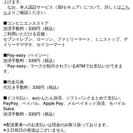
上げます。
なお、本人認証サービス（3Dセキュア）について、詳しくは
こち
ら
よりご確認ください。
■コンビニエンスストア
決済手数料：330円（税込）
ご利用いただける店舗：
セブンイレブン、ローソン、ファミリーマート、ミニストップ、デ
イリーヤマザキ、セイコーマート
■Pay-easy（ペイジー）
決済手数料：330円（税込）
「Pay-easy」マークが貼付されているATMでお支払いができま
す。
■代金引換
代引き手数料：330円（税込）
■ドコモ払い、auかんたん決済、ソフトバンクまとめて支払い、
PayPay、ペイパル、Apple Pay、メルペイネット決済、モバイル
Suica
決済手数料：330円（税込）
※配送業者へのお支払いは現金のみ取り扱っております。
※土日祝日の発送はございません。