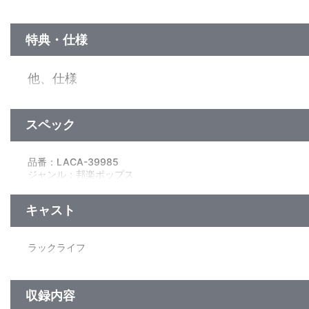
特典・仕様
他、仕様
三方背ケース
スペック
品番：LACA-39985
ジャンル：邦楽ポップス
アルバム
2CD+Blu-ray／158分
キャスト
ラックライフ
収録内容