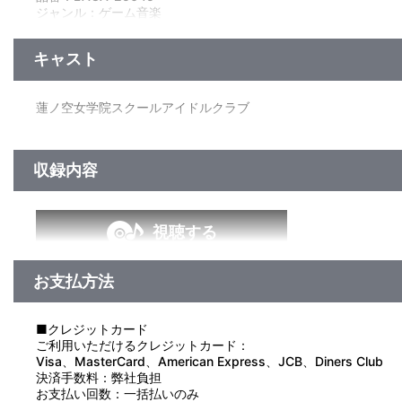
描き下ろしイラストジャケット
ジャンル：ゲーム音楽
アルバム
／24分
キャスト
蓮ノ空女学院スクールアイドルクラブ
収録内容
視聴する
お支払方法
■クレジットカード
ご利用いただけるクレジットカード：
Visa、MasterCard、American Express、JCB、Diners Club
決済手数料：弊社負担
お支払い回数：一括払いのみ