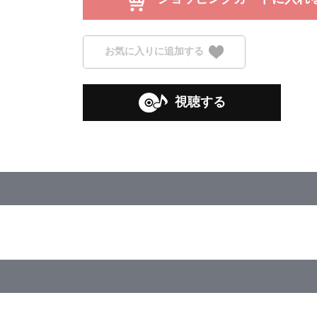
お気に入りに追加する
視聴する
ランダムで1枚)、スマートフォン向けアプリ「Link!Like！ラブラ
ブライブ！蓮ノ空女学院スクールアイドルクラブ OPENING LIVE EVEN