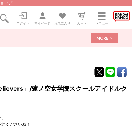
ョップ
ログイン
マイページ
お気に入り
カート
メニュー
MORE
elievers」/蓮ノ空女学院スクールアイドルク
す。
予約くださいね！