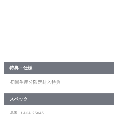
特典・仕様
初回生産分限定封入特典
蓮ノ空女学院スクールアイドルクラブ メンバーカード(全6種より
念イベント「Dream Believers」現地参加チケット抽選申込券、ラ
スペック
他、仕様
品番：LACA-25045