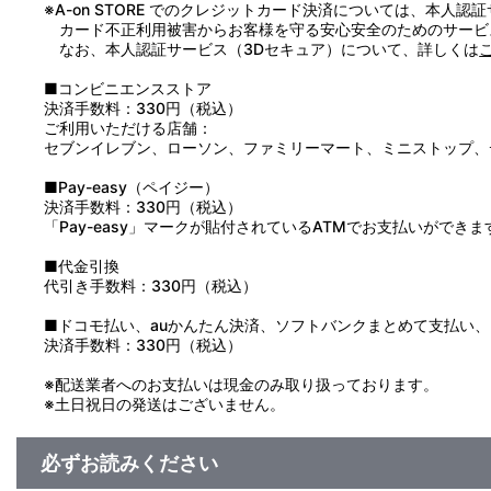
※A-on STORE でのクレジットカード決済については、本人認
カード不正利用被害からお客様を守る安心安全のためのサービ
なお、本人認証サービス（3Dセキュア）について、詳しくは
■コンビニエンスストア
決済手数料：330円（税込）
ご利用いただける店舗：
セブンイレブン、ローソン、ファミリーマート、ミニストップ、
■Pay-easy（ペイジー）
決済手数料：330円（税込）
「Pay-easy」マークが貼付されているATMでお支払いができま
■代金引換
代引き手数料：330円（税込）
■ドコモ払い、auかんたん決済、ソフトバンクまとめて支払い、Pay
決済手数料：330円（税込）
※配送業者へのお支払いは現金のみ取り扱っております。
※土日祝日の発送はございません。
必ずお読みください