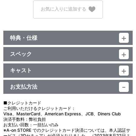
お気に入りに追加する
特典・仕様
初回生産分限定封入特典
スペック
「アイドリッシュセブン オーケストラ -Third SYMPHONY-」購入
者限定チケット最速先行抽選申込券
品番：LABX-8647
ジャンル：邦楽
キャスト
邦画／105分
他、仕様
指揮：西谷 亮
演奏：新日本フィルハーモニー交響楽団
お支払方法
三方背ケース
■クレジットカード
ご利用いただけるクレジットカード：
Visa、MasterCard、American Express、JCB、Diners Club
決済手数料：弊社負担
お支払い回数：一括払いのみ
※A-on STORE でのクレジットカード決済については、本人認証サ
ービス（3Dセキュア）が必須となりました。（2023年8月22日よ