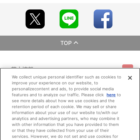
TOP
基本情報
We collect unique personal identifier such as cookies to
improve your experience on our website, to
ご利用情報
利用規約
特定商取引法に基づく表示
プライバシーポリシー
personalizecontent and ads, to provide social media
features and to analyze our traffic. Please click
here
to
see more details about how we use cookies and the
会員メニュー
ご利用ガイド
サイトマップ
お問い合わせ
推奨環境
retention period of each cookie. We may sell or share
プライバシーオプション
会社概要
information about your use of our website to/with our
その他のご案内
analytics and advertising partners, who may combine it
ログイン
会員規約
新規会員登録
Do Not Sell or Share My Personal Information
with other information that you have provided to them
or that they have collected from your use of their
公式X
バンダイナムコフィルムワークス
services. However, we do not set and use cookies for