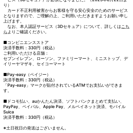
り）
カード不正利用被害からお客様を守る安心安全のためのサービス
となりますので、ご理解の上、ご利用いただきますようお願い申し
上げます。
なお、本人認証サービス（3Dセキュア）について、詳しくは
こち
ら
よりご確認ください。
■コンビニエンスストア
決済手数料：330円（税込）
ご利用いただける店舗：
セブンイレブン、ローソン、ファミリーマート、ミニストップ、デ
イリーヤマザキ、セイコーマート
■Pay-easy（ペイジー）
決済手数料：330円（税込）
「Pay-easy」マークが貼付されているATMでお支払いができま
す。
■ドコモ払い、auかんたん決済、ソフトバンクまとめて支払い、
PayPay、ペイパル、Apple Pay、メルペイネット決済、モバイル
Suica
決済手数料：330円（税込）
※土日祝日の発送はございません。