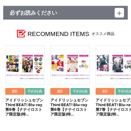
必ずお読みください
レーベル ランティス
発売元 (株)バンダイナムコミュージックライブ
販売元 (株)バンダイナムコフィルムワークス
RECOMMEND ITEMS
オススメ商品
©BNOI/アイナナ製作委員会
BD
予約特典
BD
予約特典
BD
予約特
アイドリッシュセブン
アイドリッシュセブン
アイドリッシュセブ
Third BEAT! Blu-ray
Third BEAT! Blu-ray
Third BEAT! Blu-ra
第9巻【ナナイロスト
第6巻【ナナイロスト
第7巻【ナナイロス
ア限定版(特…
ア限定版(特…
ア限定版(特…