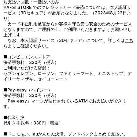
お支払い回数：一括払いのみ
※A-on STORE でのクレジットカード決済については、本人認証サ
ービス（3Dセキュア）が必須となりました。（2023年8月22日よ
り）
カード不正利用被害からお客様を守る安心安全のためのサービス
となりますので、ご理解の上、ご利用いただきますようお願い申し
上げます。
なお、本人認証サービス（3Dセキュア）について、詳しくは
こち
ら
よりご確認ください。
■コンビニエンスストア
決済手数料：330円（税込）
ご利用いただける店舗：
セブンイレブン、ローソン、ファミリーマート、ミニストップ、デ
イリーヤマザキ、セイコーマート
■Pay-easy（ペイジー）
決済手数料：330円（税込）
「Pay-easy」マークが貼付されているATMでお支払いができま
す。
■代金引換
代引き手数料：330円（税込）
■ドコモ払い、auかんたん決済、ソフトバンクまとめて支払い、