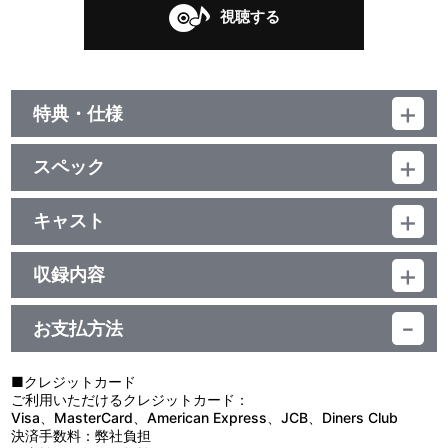
視聴する
特典・仕様
初回生産分限定封入特典
スペック
ウルトラディメンションカード ストロングコロナゼロ封入
品番：LACM-24299
ジャンル：特撮ヒーロー
キャスト
他、仕様
シングル／18分
影山ヒロノブ
ウルトラ戦士の写真を使用したバックジャケット
収録内容
お支払方法
視聴する
■クレジットカード
ご利用いただけるクレジットカード：
Visa、MasterCard、American Express、JCB、Diners Club
決済手数料：弊社負担