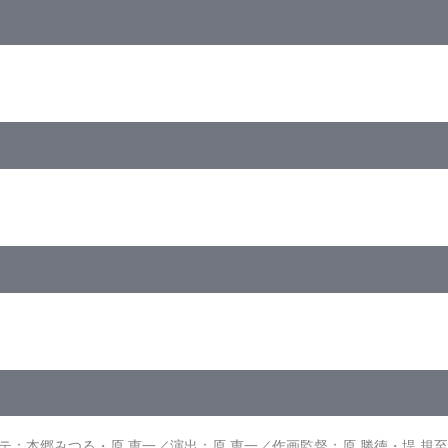
、設定資料集（静止画）
)／AVC／BD50G／16:9<1080p High Definition>／日本語字幕
で大活躍！！
おバカンスーと思ったら、ホワイトスネーク団て悪いやつらの罠だった
ー、みんな見ればー！
：本郷みつる・原 恵一／演出：原 恵一／作画監督：原 勝徳・堤 規