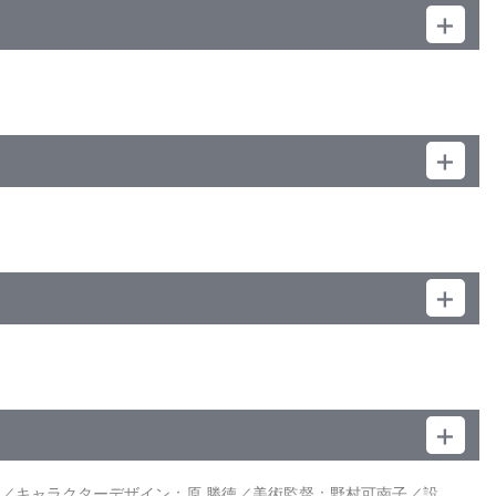
付（ON･OFF可能）／カラー／確98分／1巻
んだ。変なオカマにオラが誘拐されて、オラにそっくりのスンノ
至／キャラクターデザイン：原 勝徳／美術監督：野村可南子／設