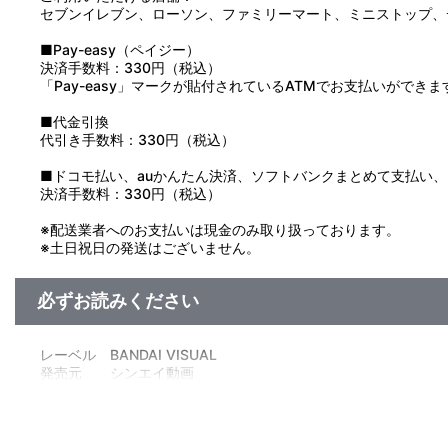
セブンイレブン、ローソン、ファミリーマート、ミニストップ、
■Pay-easy（ペイジー）
決済手数料：330円（税込）
「Pay-easy」マークが貼付されているATMでお支払いができま
■代金引換
代引き手数料：330円（税込）
■ドコモ払い、auかんたん決済、ソフトバンクまとめて支払い、Pay
決済手数料：330円（税込）
※配送業者へのお支払いは現金のみ取り扱っております。
※土日祝日の発送はございません。
必ずお読みください
レーベル BANDAI VISUAL
発売元 シンエイ動画
販売元 バンダイナムコフィルムワークス
(c)臼井儀人／双葉社・シンエイ・テレビ朝日・ＡＤＫ 1994
■応募者全員プレゼント ブルーレイ『映画クレヨンしんちゃん』
アルアクリルクリップ＞と＜ミニミニポスターシール＞を飾るた