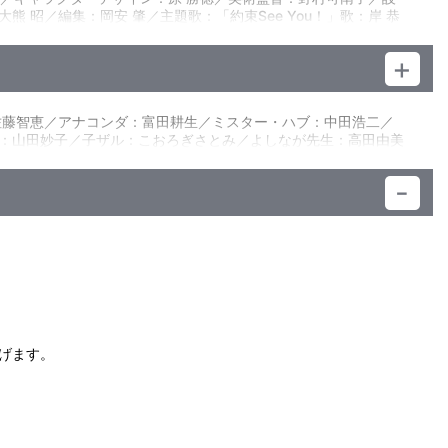
昭／編集：岡安 肇／主題歌：「約束See You！」歌：岸 恭
佐藤智恵／アナコンダ：富田耕生／ミスター・ハブ：中田浩二／
：山田妙子／子ザル：こおろぎさとみ／よしなが先生：高田由美
）
げます。