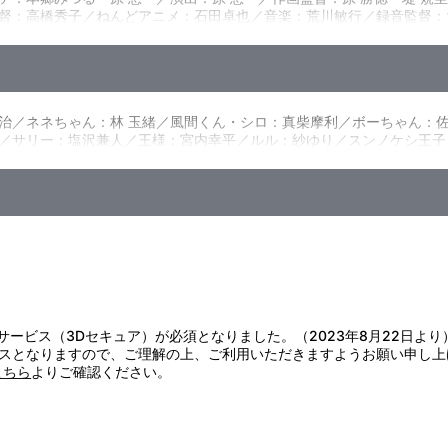
：高橋秀子／ねんどアニメ：石田卓也／音楽：荒川敏行／録音監督：大熊 
東宝 他
治／ネネちゃん：林 玉緒／風間くん・シロ：真柴摩利／ボーちゃん：
／サリー：塩沢兼人／王様：宮内幸平／ルル：紗ゆり／スンノケシ王子
証サービス（3Dセキュア）が必須となりました。（2023年8月22日より
スとなりますので、ご理解の上、ご利用いただきますようお願い申し上
こちら
よりご確認ください。