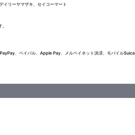
デイリーヤマザキ、セイコーマート
す。
Pay、ペイパル、Apple Pay、メルペイネット決済、モバイルSuica
シリーズ第1作～第9作から3枚購入、もしくは、第10作～第19作か
めの“３０周年記念！オラの映画展覧会セット”（メモリアルアクリルジ