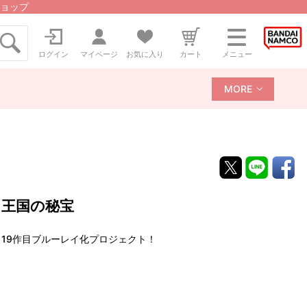
ョップ
ログイン
マイページ
お気に入り
カート
メニュー
MORE
リ王国の秘宝
～19作目ブルーレイ化プロジェクト！