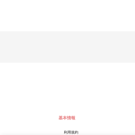
で、映画展覧会が作れるジオラマです。 【第1弾】第1作～第9
ト。 【第2弾】第10作～第19作から3枚購入し応募いただい
基本情報
利用規約