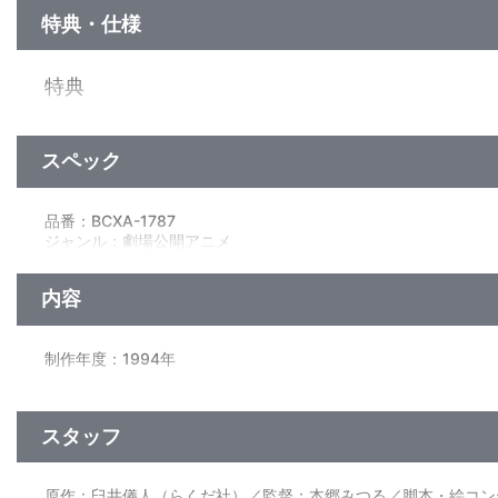
特典・仕様
特典
解説書（8P）
スペック
映像特典
ノンテロップオープニング（ねんどアニメ）、映画特報、予告編
品番：BCXA-1787
ジャンル：劇場公開アニメ
(本編94分＋映像特典4分)／ﾘﾆｱPCM(ｻﾗｳﾝﾄﾞ･一部ｽﾃﾚｵ・一部モノ
内容
制作年度：1994年
【収録内容】
オラ、野原しんのすけ。こんどはオラが南の島のブリブリ王国
スタッフ
福引きで当たった海外旅行、オラとかあちゃんととうちゃんで
ケシ王子なんてのに会わされて、最後はブリブリ魔人が出て、も
原作：臼井儀人（らくだ社）／監督：本郷みつる／脚本・絵コンテ