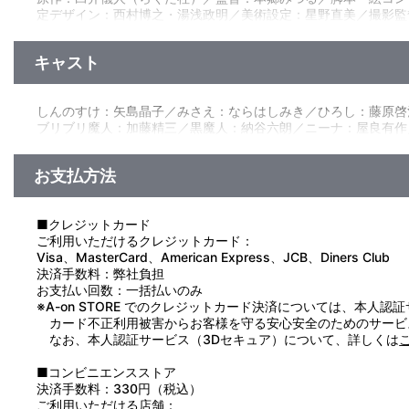
定デザイン：西村博之・湯浅政明／美術設定：星野直美／撮影監督
子／制作：シンエイ動画・テレビ朝日・ＡＤＫ・双葉社／配給：
キャスト
しんのすけ：矢島晶子／みさえ：ならはしみき／ひろし：藤原啓
ブリブリ魔人：加藤精三／黒魔人：納谷六朗／ニーナ：屋良有作
／小宮悦子：小宮悦子 他
お支払方法
■クレジットカード
ご利用いただけるクレジットカード：
Visa、MasterCard、American Express、JCB、Diners Club
決済手数料：弊社負担
お支払い回数：一括払いのみ
※A-on STORE でのクレジットカード決済については、本人認
カード不正利用被害からお客様を守る安心安全のためのサービ
なお、本人認証サービス（3Dセキュア）について、詳しくは
■コンビニエンスストア
決済手数料：330円（税込）
ご利用いただける店舗：