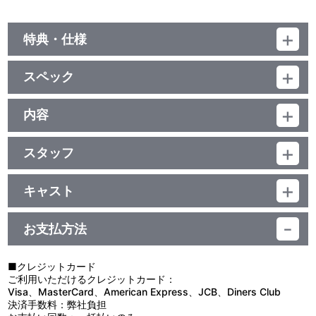
特典・仕様
特典
スペック
解説書（8P）
品番：BCXA-1786
ジャンル：劇場公開アニメ
内容
映像特典
(本編93分＋映像特典3分)／ﾘﾆｱPCM(ｻﾗｳﾝﾄﾞ･一部ｽﾃﾚｵ)／AVC／
制作年度：1993年
BD50G／16:9<1080p High Definition>／日本語字幕付（ON･OFF
映画特報、予告編、設定資料集（静止画）
可能）／カラー／確96分／1巻
スタッフ
【収録内容】
原作：臼井儀人（らくだ社）／監督：本郷みつる／脚本：もとひら
オラ、野原しんのすけ！オラがチョコビで当てたカードを使って
了／演出：原 恵一・本郷みつる／作画監督：原 勝徳・堤 規至／キ
入場した「アクション仮面アトラクションランド」で乗り物に乗っ
キャスト
ャラクターデザイン：小川博司／設定デザイン：湯浅政明／美術監
たら、一家そろって異次元世界に来ちゃったゾ！！
しんのすけ：矢島晶子／みさえ：ならはしみき／ひろし：藤原啓治
督：星野直美／撮影監督：高橋秀子／音楽：荒川敏行／録音監督：
そこでは、ハイグレ魔王っていうおかまのおねいさんに、み～ん
／シロ：真柴摩利／ネネちゃん：林 玉緒／マサオくん：鈴木みえ／
大熊 昭／編集：岡安 肇／主題歌：「僕は永遠のお子様」 歌：Mew
なハイグレにされているんだ！ハイグレ魔王とその手下の悪いヤツ
お支払方法
風間くん：真柴摩利／ボーちゃん：佐藤智恵／アクション仮面：玄
／制作：シンエイ動画・テレビ朝日・ＡＤＫ・双葉社／配給：東
らをやっつけるには、なんとかしてアクション仮面をよばなくち
田哲章／桜ミミ子・リリ子：小桜エツ子／北春日部博士：増岡 弘／
宝 他
ゃ！よ～し、アクション戦士に選ばれたオラもいっしょに戦う
ハイグレ魔王：野沢那智／ゾンビリビー：青野 武／Tバック男爵：
ゾ！！
■クレジットカード
郷里大輔／ハラマキレディース：井上 遥・渡辺久美子・稀代桜子
ご利用いただけるクレジットカード：
他
Visa、MasterCard、American Express、JCB、Diners Club
決済手数料：弊社負担