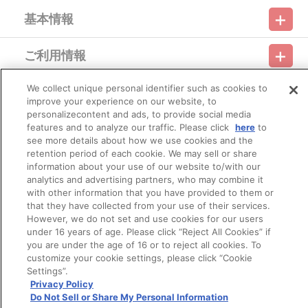
ルジオラマ・ひまわり）をプレゼント。
基本情報
ご利用情報
利用規約
特定商取引法に基づく表示
プライバシーポリシー
We collect unique personal identifier such as cookies to
会員メニュー
ご利用ガイド
サイトマップ
お問い合わせ
推奨環境
improve your experience on our website, to
プライバシーオプション
会社概要
personalizecontent and ads, to provide social media
その他のご案内
features and to analyze our traffic. Please click
here
to
ログイン
会員規約
新規会員登録
Do Not Sell or Share My Personal Information
see more details about how we use cookies and the
retention period of each cookie. We may sell or share
公式X
バンダイナムコフィルムワークス
information about your use of our website to/with our
analytics and advertising partners, who may combine it
with other information that you have provided to them or
that they have collected from your use of their services.
However, we do not set and use cookies for our users
under 16 years of age. Please click “Reject All Cookies” if
you are under the age of 16 or to reject all cookies. To
customize your cookie settings, please click “Cookie
© Bandai Namco Filmworks Inc. All Rights Reserved.
Settings”.
Privacy Policy
Do Not Sell or Share My Personal Information