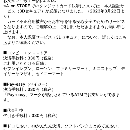
お支払い回数：一括払いのみ
※A-on STORE でのクレジットカード決済については、本人認証サ
ービス（3Dセキュア）が必須となりました。（2023年8月22日よ
り）
カード不正利用被害からお客様を守る安心安全のためのサービス
となりますので、ご理解の上、ご利用いただきますようお願い申し
上げます。
なお、本人認証サービス（3Dセキュア）について、詳しくは
こち
ら
よりご確認ください。
■コンビニエンスストア
決済手数料：330円（税込）
ご利用いただける店舗：
セブンイレブン、ローソン、ファミリーマート、ミニストップ、デ
イリーヤマザキ、セイコーマート
■Pay-easy（ペイジー）
決済手数料：330円（税込）
「Pay-easy」マークが貼付されているATMでお支払いができま
す。
■代金引換
代引き手数料：330円（税込）
■ドコモ払い、auかんたん決済、ソフトバンクまとめて支払い、