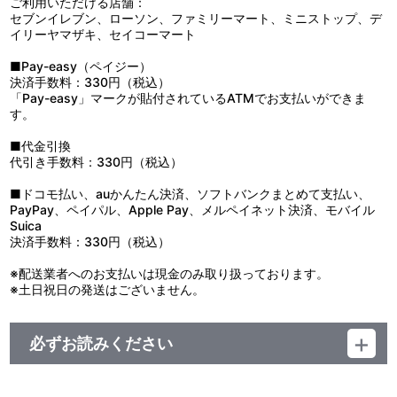
ご利用いただける店舗：
セブンイレブン、ローソン、ファミリーマート、ミニストップ、デ
イリーヤマザキ、セイコーマート
■Pay-easy（ペイジー）
決済手数料：330円（税込）
「Pay-easy」マークが貼付されているATMでお支払いができま
す。
■代金引換
代引き手数料：330円（税込）
■ドコモ払い、auかんたん決済、ソフトバンクまとめて支払い、
PayPay、ペイパル、Apple Pay、メルペイネット決済、モバイル
Suica
決済手数料：330円（税込）
※配送業者へのお支払いは現金のみ取り扱っております。
※土日祝日の発送はございません。
必ずお読みください
レーベル ランティス
発売元 (株)バンダイナムコミュージックライブ