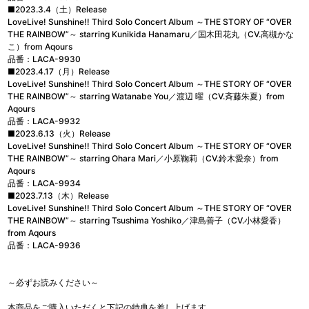
■2023.3.4（土）Release
LoveLive! Sunshine!! Third Solo Concert Album ～THE STORY OF “OVER
THE RAINBOW”～ starring Kunikida Hanamaru／国木田花丸（CV.高槻かな
こ）from Aqours
品番：LACA-9930
■2023.4.17（月）Release
LoveLive! Sunshine!! Third Solo Concert Album ～THE STORY OF “OVER
THE RAINBOW”～ starring Watanabe You／渡辺 曜（CV.斉藤朱夏）from
Aqours
品番：LACA-9932
■2023.6.13（火）Release
LoveLive! Sunshine!! Third Solo Concert Album ～THE STORY OF “OVER
THE RAINBOW”～ starring Ohara Mari／小原鞠莉（CV.鈴木愛奈）from
Aqours
品番：LACA-9934
■2023.7.13（木）Release
LoveLive! Sunshine!! Third Solo Concert Album ～THE STORY OF “OVER
THE RAINBOW”～ starring Tsushima Yoshiko／津島善子（CV.小林愛香）
from Aqours
品番：LACA-9936
～必ずお読みください～
本商品をご購入いただくと下記の特典を差し上げます。