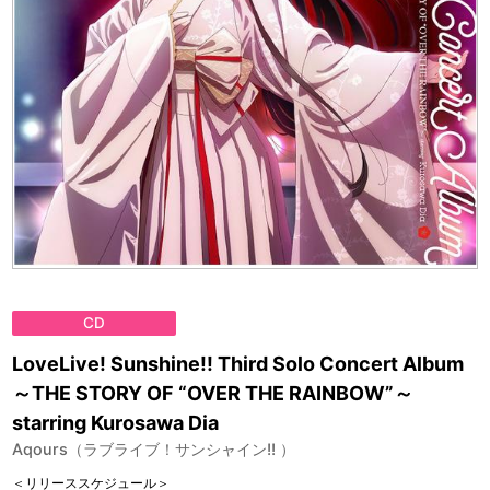
CD
LoveLive! Sunshine!! Third Solo Concert Album
～THE STORY OF “OVER THE RAINBOW”～
starring Kurosawa Dia
Aqours（ラブライブ！サンシャイン!! ）
＜リリーススケジュール＞