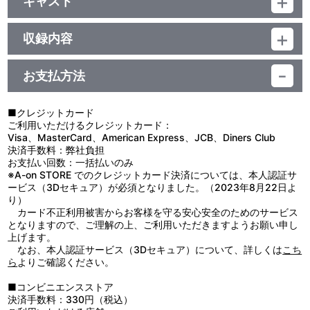
キャスト
アルバム／80分
黒澤ダイヤ (CV.小宮有紗) from Aqours
収録内容
お支払方法
視聴する
■クレジットカード
ご利用いただけるクレジットカード：
Visa、MasterCard、American Express、JCB、Diners Club
決済手数料：弊社負担
お支払い回数：一括払いのみ
※A-on STORE でのクレジットカード決済については、本人認証サ
ービス（3Dセキュア）が必須となりました。（2023年8月22日よ
り）
カード不正利用被害からお客様を守る安心安全のためのサービス
となりますので、ご理解の上、ご利用いただきますようお願い申し
上げます。
なお、本人認証サービス（3Dセキュア）について、詳しくは
こち
ら
よりご確認ください。
■コンビニエンスストア
決済手数料：330円（税込）