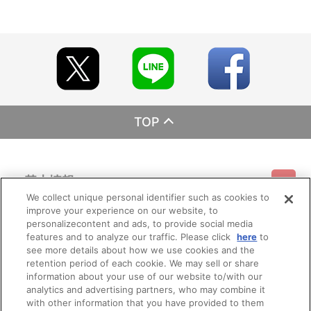
販売元 (株)バンダイナムコフィルムワークス
TOP
基本情報
We collect unique personal identifier such as cookies to
improve your experience on our website, to
ご利用情報
利用規約
特定商取引法に基づく表示
プライバシーポリシー
personalizecontent and ads, to provide social media
features and to analyze our traffic. Please click
here
to
see more details about how we use cookies and the
会員メニュー
ご利用ガイド
サイトマップ
お問い合わせ
推奨環境
retention period of each cookie. We may sell or share
プライバシーオプション
会社概要
information about your use of our website to/with our
その他のご案内
analytics and advertising partners, who may combine it
ログイン
会員規約
新規会員登録
Do Not Sell or Share My Personal Information
with other information that you have provided to them