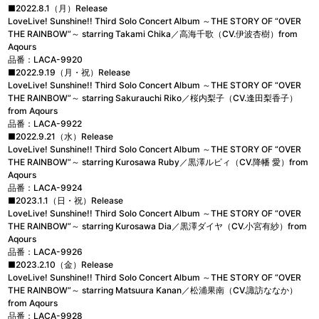
■2022.8.1（月）Release
LoveLive! Sunshine!! Third Solo Concert Album ～THE STORY OF “OVER
THE RAINBOW”～ starring Takami Chika／高海千歌（CV.伊波杏樹）from
Aqours
品番：LACA-9920
■2022.9.19（月・祝）Release
LoveLive! Sunshine!! Third Solo Concert Album ～THE STORY OF “OVER
THE RAINBOW”～ starring Sakurauchi Riko／桜内梨子（CV.逢田梨香子）
from Aqours
品番：LACA-9922
■2022.9.21（水）Release
LoveLive! Sunshine!! Third Solo Concert Album ～THE STORY OF “OVER
THE RAINBOW”～ starring Kurosawa Ruby／黒澤ルビィ（CV.降幡 愛）from
Aqours
品番：LACA-9924
■2023.1.1（日・祝）Release
LoveLive! Sunshine!! Third Solo Concert Album ～THE STORY OF “OVER
THE RAINBOW”～ starring Kurosawa Dia／黒澤ダイヤ（CV.小宮有紗）from
Aqours
品番：LACA-9926
■2023.2.10（金）Release
LoveLive! Sunshine!! Third Solo Concert Album ～THE STORY OF “OVER
THE RAINBOW”～ starring Matsuura Kanan／松浦果南（CV.諏訪ななか）
from Aqours
品番：LACA-9928