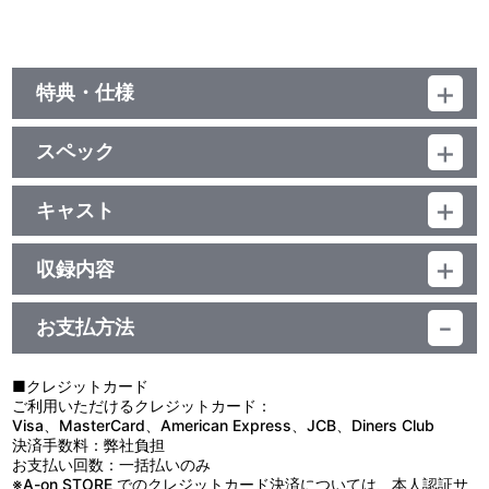
特典・仕様
初回生産分限定封入特典
スペック
叶 出演 にじさんじフェス 2022 月ノ美兎＆星川サラ＆不破湊＆
ChroNoiRステージ チケット先行抽選応募シリアルナンバー入りチ
品番：LACA-15998
ラシ
ジャンル：邦楽ポップス
キャスト
アルバム／39分
叶
初回特典
収録内容
ランダムでトレーディングカード1枚封入(初回限定盤ジャケットイ
ラスト・通常盤ジャケットイラスト・アーティストイラストの3
お支払方法
視聴する
種、左記に本人の複製直筆コメントが入った3種の全6種類)
他、仕様
■クレジットカード
ご利用いただけるクレジットカード：
描き下ろしイラストジャケット
Visa、MasterCard、American Express、JCB、Diners Club
決済手数料：弊社負担
お支払い回数：一括払いのみ
※A-on STORE でのクレジットカード決済については、本人認証サ