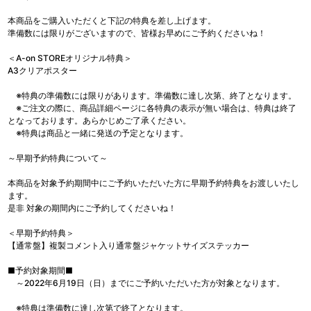
本商品をご購入いただくと下記の特典を差し上げます。
準備数には限りがございますので、皆様お早めにご予約くださいね！
＜A-on STOREオリジナル特典＞
A3クリアポスター
※特典の準備数には限りがあります。準備数に達し次第、終了となります。
※ご注文の際に、商品詳細ページに各特典の表示が無い場合は、特典は終了
となっております。あらかじめご了承ください。
※特典は商品と一緒に発送の予定となります。
～早期予約特典について～
本商品を対象予約期間中にご予約いただいた方に早期予約特典をお渡しいたし
ます。
是非 対象の期間内にご予約してくださいね！
＜早期予約特典＞
【通常盤】複製コメント入り通常盤ジャケットサイズステッカー
■予約対象期間■
～2022年6月19日（日）までにご予約いただいた方が対象となります。
※特典は準備数に達し次第で終了となります。