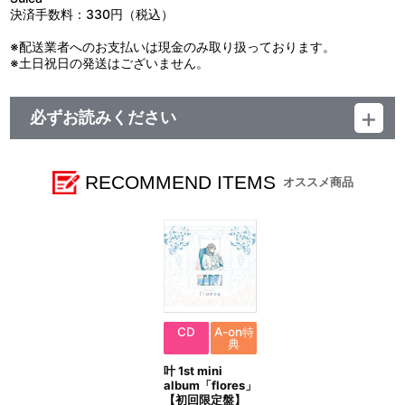
決済手数料：330円（税込）
※配送業者へのお支払いは現金のみ取り扱っております。
※土日祝日の発送はございません。
必ずお読みください
レーベル ランティス
発売元 (株)バンダイナムコミュージックライブ
販売元 (株)バンダイナムコフィルムワークス
RECOMMEND ITEMS
オススメ商品
CD
A-on特
典
叶 1st mini
album「flores」
【初回限定盤】