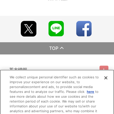
TOP
基本情報
We collect unique personal identifier such as cookies to
improve your experience on our website, to
ご利用情報
利用規約
特定商取引法に基づく表示
プライバシーポリシー
personalizecontent and ads, to provide social media
features and to analyze our traffic. Please click
here
to
会員メニュー
see more details about how we use cookies and the
ご利用ガイド
サイトマップ
お問い合わせ
推奨環境
プライバシーオプション
会社概要
retention period of each cookie. We may sell or share
information about your use of our website to/with our
その他のご案内
analytics and advertising partners, who may combine it
ログイン
会員規約
新規会員登録
Do Not Sell or Share My Personal Information