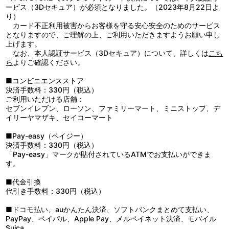
ービス（3Dセキュア）が必須となりました。（2023年8月22日よ
り）
カード不正利用被害からお客様を守る安心安全のためのサービス
となりますので、ご理解の上、ご利用いただきますようお願い申し
上げます。
なお、本人認証サービス（3Dセキュア）について、詳しくは
こち
ら
よりご確認ください。
■コンビニエンスストア
決済手数料：330円（税込）
ご利用いただける店舗：
セブンイレブン、ローソン、ファミリーマート、ミニストップ、デ
イリーヤマザキ、セイコーマート
■Pay-easy（ペイジー）
決済手数料：330円（税込）
「Pay-easy」マークが貼付されているATMでお支払いができま
す。
■代金引換
代引き手数料：330円（税込）
■ドコモ払い、auかんたん決済、ソフトバンクまとめて支払い、
PayPay、ペイパル、Apple Pay、メルペイネット決済、モバイル
Suica