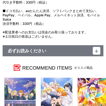
代引き手数料：330円（税込）
■ドコモ払い、auかんたん決済、ソフトバンクまとめて支払い、
PayPay、ペイパル、Apple Pay、メルペイネット決済、モバイル
Suica
決済手数料：330円（税込）
※配送業者へのお支払いは現金のみ取り扱っております。
※土日祝日の発送はございません。
必ずお読みください
レーベル ランティス
発売元 (株)バンダイナムコミュージックライブ
販売元 (株)バンダイナムコフィルムワークス
RECOMMEND ITEMS
オススメ商品