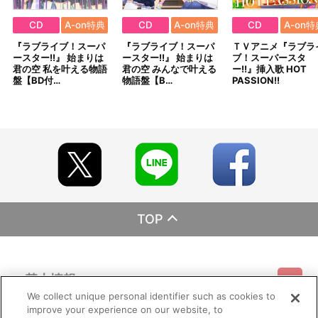
CD
A-on特典
CD
A-on特典
CD
A-on特
『ラブライブ！スーパ
『ラブライブ！スーパ
ＴＶアニメ『ラブラ
ースター!!』 始まりは
ースター!!』 始まりは
ブ！スーパースタ
君の空 私を叶える物語
君の空 みんなで叶える
ー!!』挿入歌 HOT
盤【BD付…
物語盤【B…
PASSION!!
TOP
基本情報
We collect unique personal identifier such as cookies to
improve your experience on our website, to
ご利用情報