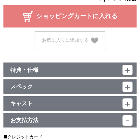
ショッピングカートに入れる
お気に入りに追加する
特典・仕様
他、仕様
スペック
描き下ろしイラストジャケット／三方背ケース／豪華ブックレット
品番：LABX-38570
ジャンル：邦楽
キャスト
邦画／409分
Liella!
お支払方法
■クレジットカード