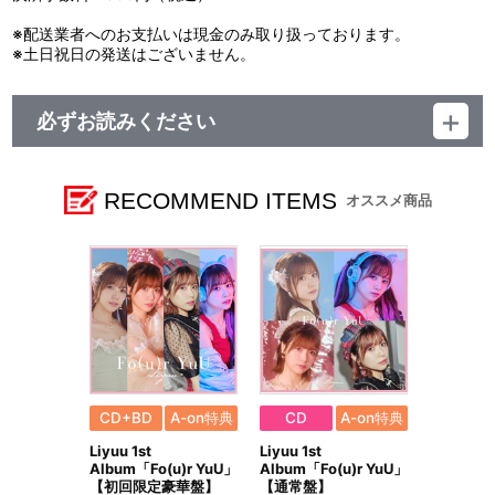
※配送業者へのお支払いは現金のみ取り扱っております。
※土日祝日の発送はございません。
必ずお読みください
レーベル ランティス
発売元 (株)バンダイナムコミュージックライブ
販売元 (株)バンダイナムコフィルムワークス
RECOMMEND ITEMS
オススメ商品
CD+BD
A-on特典
CD
A-on特典
Liyuu 1st
Liyuu 1st
Album「Fo(u)r YuU」
Album「Fo(u)r YuU」
【初回限定豪華盤】
【通常盤】