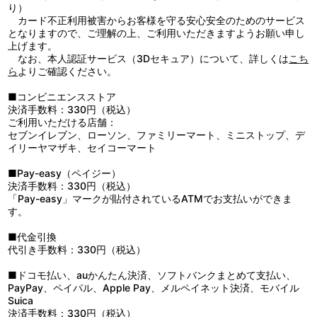
り）
カード不正利用被害からお客様を守る安心安全のためのサービス
となりますので、ご理解の上、ご利用いただきますようお願い申し
上げます。
なお、本人認証サービス（3Dセキュア）について、詳しくは
こち
ら
よりご確認ください。
■コンビニエンスストア
決済手数料：330円（税込）
ご利用いただける店舗：
セブンイレブン、ローソン、ファミリーマート、ミニストップ、デ
イリーヤマザキ、セイコーマート
■Pay-easy（ペイジー）
決済手数料：330円（税込）
「Pay-easy」マークが貼付されているATMでお支払いができま
す。
■代金引換
代引き手数料：330円（税込）
■ドコモ払い、auかんたん決済、ソフトバンクまとめて支払い、
PayPay、ペイパル、Apple Pay、メルペイネット決済、モバイル
Suica
決済手数料：330円（税込）