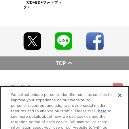
（CD+BD+フォトブッ
ク）
TOP
基本情報
We collect unique personal identifier such as cookies to
improve your experience on our website, to
ご利用情報
利用規約
特定商取引法に基づく表示
プライバシーポリシー
personalizecontent and ads, to provide social media
features and to analyze our traffic. Please click
here
to
see more details about how we use cookies and the
会員メニュー
ご利用ガイド
サイトマップ
お問い合わせ
推奨環境
retention period of each cookie. We may sell or share
プライバシーオプション
会社概要
information about your use of our website to/with our