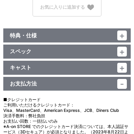
お気に入りに追加する
特典・仕様
映像特典収録
スペック
品番：LABX-8553
ジャンル：邦楽
キャスト
邦画
Liyuu
／124分
お支払方法
■クレジットカード
ご利用いただけるクレジットカード：
Visa、MasterCard、American Express、JCB、Diners Club
決済手数料：弊社負担
お支払い回数：一括払いのみ
※A-on STORE でのクレジットカード決済については、本人認証サ
ービス（3Dセキュア）が必須となりました。（2023年8月22日よ