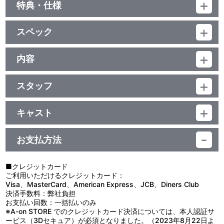
特典・仕様
映像特典
スペック
特報×3種、予告×3種、WEB用特別映像①～⑤
品番：BCBJ-5120
ジャンル：劇場公開映画（邦画）
内容
（本編121分＋映像特典9分）／ﾄﾞﾙﾋﾞｰﾃﾞｼﾞﾀﾙ（5.1ch・ｽﾃﾚｵ）／片
制作年度：2021年
面2層／16：9（ｽｸｲｰｽﾞ）／ﾋﾞｽﾀｻｲｽﾞ／ﾊﾞﾘｱﾌﾘｰ日本語字幕付（ON･
OFF可能）
スタッフ
【収録内容】
※ﾊﾞﾘｱﾌﾘｰ日本語音声ｶﾞｲﾄﾞ有／カラー／確130分／1巻
監督・脚本：草野翔吾／原作：浅原ナオト「彼女が好きなものはホ
高校生の安藤純は自分がゲイであることを隠して日々を過ごして
モであって僕ではない」（角川文庫刊）／エグゼクティブプロデュ
いる。ある日、書店でクラスメイトの三浦紗枝が、男性同士の恋愛
キャスト
ーサー：成 宏基／プロデューサー：前原美野里・宮本 綾／ライン
をテーマとした、いわゆるBLマンガを購入しているところに遭遇。
神尾楓珠／山田杏奈／前田旺志郎／三浦りょう太（※「りょう」は
プロデューサー：小泉 朋／音楽：ゲイリー芦屋／撮影：月永雄太／
BL好きであることを秘密にしている紗枝は「誰にも言わないで欲し
獣偏に「寮」のウ冠なし）／池田朱那／渡辺大知／三浦透子／磯村
照明：藤井 勇／美術：安宅紀史／録音：齋藤泰陽／装飾：山本直輝
い」と純に口止めをするのだが、彼女はまだ知らなかった。目の前
お支払方法
勇斗／山口紗弥加／今井 翼
／スタイリスト：SAKAI／ヘアメイク：寺沢ルミ／編集：浦部直弘
にいる純がゲイであることに。純には妻子ある同性の恋人・誠がい
／助監督：杉岡知哉／制作担当：狭間聡司／スチール：柴崎まどか
るが、書店での遭遇をきっかけに、純と紗枝は急接近。紗枝の友人
／宣伝デザイン：大寿美トモエ／宣伝プロデューサー：小口心平／
たちとダブルデートをしたり、クラスメイトたちと遊園地で遊んだ
■クレジットカード
企画協力：KADOKAWA／企画・制作・プロデュース：アニモプロ
りと仲を深めるうちに、純は紗枝から告白をされる。 「自分も“ふ
ご利用いただけるクレジットカード：
デュース／配給：バンダイナムコアーツ・アニモプロデュース／製
つう”に女性と付き合い、“ふつう”の人生を歩めるのではない
Visa、MasterCard、American Express、JCB、Diners Club
作：「彼女が好きなものは」製作委員会（バンダイナムコアーツ・
か？」。一縷の望みにかけるかのように、紗枝の告白を受け⼊れ、
決済手数料：弊社負担
アニモプロデュース・ベンチャーバンクエンターテインメント・カ
付き合うことになったのだが・・・。
お支払い回数：一括払いのみ
ラーバード・ハーク・Filmarks・ムラタピクチャーズ）
※A-on STORE でのクレジットカード決済については、本人認証サ
助成：文化庁文化芸術振興費補助金（映画創造活動支援事業）独立
ービス（3Dセキュア）が必須となりました。（2023年8月22日よ