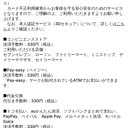
行政法人日本芸術文化振興会
り）
カード不正利用被害からお客様を守る安心安全のためのサービス
となりますので、ご理解の上、ご利用いただきますようお願い申し
上げます。
なお、本人認証サービス（3Dセキュア）について、詳しくは
こち
ら
よりご確認ください。
■コンビニエンスストア
決済手数料：330円（税込）
ご利用いただける店舗：
セブンイレブン、ローソン、ファミリーマート、ミニストップ、デ
イリーヤマザキ、セイコーマート
■Pay-easy（ペイジー）
決済手数料：330円（税込）
「Pay-easy」マークが貼付されているATMでお支払いができま
す。
■代金引換
代引き手数料：330円（税込）
■ドコモ払い、auかんたん決済、ソフトバンクまとめて支払い、
PayPay、ペイパル、Apple Pay、メルペイネット決済、モバイル
Suica
決済手数料：330円（税込）