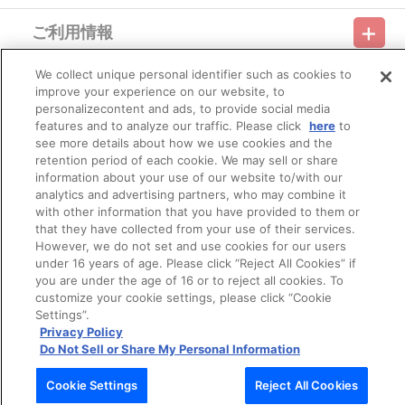
ご利用情報
利用規約
特定商取引法に基づく表示
プライバシーポリシー
We collect unique personal identifier such as cookies to
会員メニュー
ご利用ガイド
サイトマップ
お問い合わせ
推奨環境
improve your experience on our website, to
プライバシーオプション
会社概要
personalizecontent and ads, to provide social media
その他のご案内
features and to analyze our traffic. Please click
here
to
ログイン
会員規約
新規会員登録
Do Not Sell or Share My Personal Information
see more details about how we use cookies and the
retention period of each cookie. We may sell or share
公式X
バンダイナムコフィルムワークス
information about your use of our website to/with our
analytics and advertising partners, who may combine it
with other information that you have provided to them or
that they have collected from your use of their services.
However, we do not set and use cookies for our users
under 16 years of age. Please click “Reject All Cookies” if
you are under the age of 16 or to reject all cookies. To
customize your cookie settings, please click “Cookie
© Bandai Namco Filmworks Inc. All Rights Reserved.
Settings”.
Privacy Policy
Do Not Sell or Share My Personal Information
Cookie Settings
Reject All Cookies