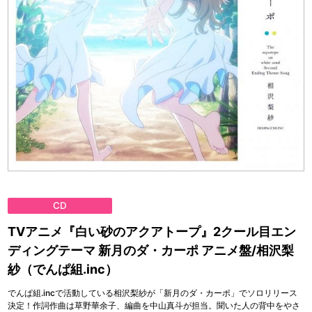
CD
TVアニメ『白い砂のアクアトープ』2クール目エン
ディングテーマ 新月のダ・カーポ アニメ盤/相沢梨
紗（でんぱ組.inc）
でんぱ組.incで活動している相沢梨紗が「新月のダ・カーポ」でソロリリース
決定！作詞作曲は草野華余子、編曲を中山真斗が担当。聞いた人の背中をやさ