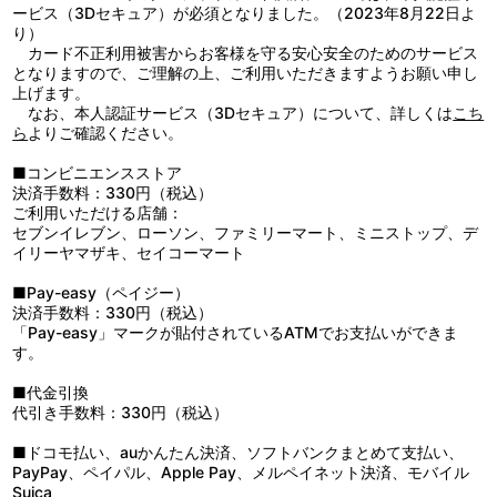
ービス（3Dセキュア）が必須となりました。（2023年8月22日よ
り）
カード不正利用被害からお客様を守る安心安全のためのサービス
となりますので、ご理解の上、ご利用いただきますようお願い申し
上げます。
なお、本人認証サービス（3Dセキュア）について、詳しくは
こち
ら
よりご確認ください。
■コンビニエンスストア
決済手数料：330円（税込）
ご利用いただける店舗：
セブンイレブン、ローソン、ファミリーマート、ミニストップ、デ
イリーヤマザキ、セイコーマート
■Pay-easy（ペイジー）
決済手数料：330円（税込）
「Pay-easy」マークが貼付されているATMでお支払いができま
す。
■代金引換
代引き手数料：330円（税込）
■ドコモ払い、auかんたん決済、ソフトバンクまとめて支払い、
PayPay、ペイパル、Apple Pay、メルペイネット決済、モバイル
Suica