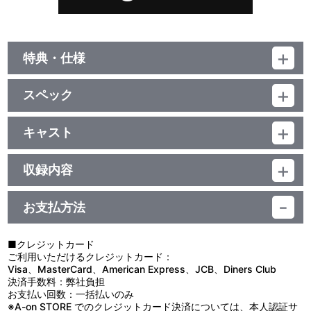
特典・仕様
他、仕様
スペック
描き下ろしイラストジャケット
品番：LACM-24179
ジャンル：国内アニメ音楽
キャスト
シングル
相沢梨紗
／18分
収録内容
お支払方法
視聴する
■クレジットカード
ご利用いただけるクレジットカード：
Visa、MasterCard、American Express、JCB、Diners Club
決済手数料：弊社負担
お支払い回数：一括払いのみ
※A-on STORE でのクレジットカード決済については、本人認証サ