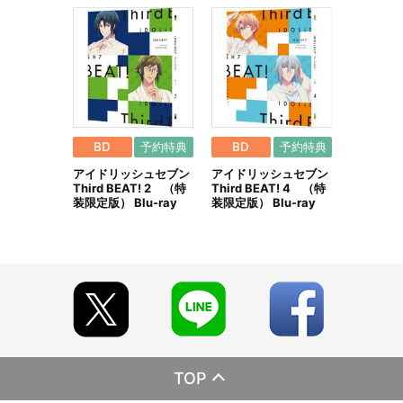
※商品画像はイメージです。実際の商品仕様が異なる場合がござ
います。あらかじめご了承ください。
■購入特典について
★ナナイロストア限定 第1～4巻連動購入特典
特典内容：【特製化粧箱入り】種村有菜撮り下ろしインナージャケ
ット使用A3ビジュアルシート4枚セット
※第1～4巻連動購入特典は、2022年1月31日(月)までにご注文いた
だいたお客様には、必ず特典を付けさせていただきます。
BD
予約特典
BD
予約特典
※2022年2月1日(火)以降にご注文いただいても特典は付きませんの
アイドリッシュセブン
アイドリッシュセブン
で、ご注意ください。特典をご希望のお客様は、必ず特典付与期間
Third BEAT! 2 （特
Third BEAT! 4 （特
内に第1～4巻のご注文をお願いいたします。各巻のご注文日はすべ
装限定版） Blu-ray
装限定版） Blu-ray
て同日である必要はありません。必ず期間内にご注文をお願いいた
します。
※Blu-rayとDVD、また、ナナイロストア限定版(特装限定版+特別グ
ッズ)と特装限定版を混在して注文いただいても、特典は付与されま
す
※第1～4巻連動購入特典は、第4巻に同梱してお届けいたします。
※その他のご注意事項は、商品詳細ページに記載しております。必
ずお読みいただいてから、お申込みいただきますようお願いいたし
ます。
■ご注文・お支払いについて
TOP
※本商品のご注文はバンダイナムコアーツ公式ショップ『A-on