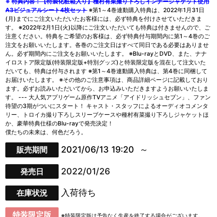
※
特典内容：【特製化粧箱入り】種村有菜撮り下ろしインナージャケット使用
A3ビジュアルシート4枚セット
※第1～4巻連動購入特典は、2022年1月31日
(月)までにご注文いただいたお客様には、必ず特典を付けさせていただきま
す。 ※2022年2月1日(火)以降にご注文いただいても特典は付きませんので、ご
注意ください。特典をご希望のお客様は、必ず特典付与期間内に第1～4巻のご
注文をお願いいたします。各巻のご注文日はすべて同日である必要はありませ
ん。必ず期間内にご注文をお願いいたします。 ※Blu-rayとDVD、また、ナナ
イロストア限定版(特装限定版+特別グッズ)と特装限定版を混在して注文いた
だいても、特典は付与されます ※第1～4巻連動購入特典は、第4巻に同梱して
お届けいたします。 ※その他のご注意事項は、商品詳細ページに記載しており
ます。必ずお読みいただいてから、お申込みいただきますようお願いいたしま
す。 --- 大人気アプリゲーム原作TVアニメ「アイドリッシュセブン」、ファン
待望の3期がついにスタート！ キャスト・スタッフによるオーディオコメンタ
リー、トロイカ撮り下ろしスリーブケースや種村有菜撮り下ろしジャケットほ
か、豪華特典仕様のBlu-rayで発売決定！
僕たちの未来は、何色だろう。
2021/06/13 19:20
販売期間
2022/01/26
発売日
入荷待ち
在庫状況
特装限定版
※特装限定版は予告なく生産を終了する場合がございます。