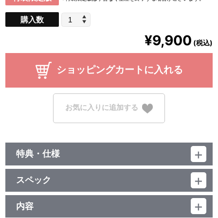
購入数
¥9,900
(税込)
ショッピングカートに入れる
お気に入りに追加する
特典・仕様
特典
スペック
■映像特典ディスク
・キミと振り返らないと！第1回“打ち明け話会”編
品番：BCXA-1675
（本編／スタッフも愛を語らないと！）
ジャンル：TVアニメ
内容
・キミと振り返らないと！第2回“未完成な僕ら”編
（本編ﾃﾞｨｽｸ：72分+特典ﾃﾞｨｽｸ：117分）