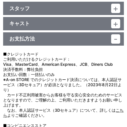
（本編／スタッフも愛を語らないと！）
制作年度：2021年
本編ﾃﾞｨｽｸ：ﾘﾆｱPCM(ｽﾃﾚｵ)／AVC／BD25G／16:9<1080p High
・ノンテロップOP
Definition>
スタッフ
・#08ノンテロップED「未完成な僕ら」
【3話収録】
特典ﾃﾞｨｽｸ：ﾘﾆｱPCM(ｽﾃﾚｵ)／AVC／BD50G／16:9<1080p High
■名場面ブロマイド
#07 脚本：冨田頼子／絵コンテ：林 宏樹／演出：工藤寛顕／総作
■#07「接触」
Definition>・一部16:9<1080i High Definition>／カラー
■特製ブックレット
画監督：サトウミチオ・奥田 淳／作画監督：國井実可子・水野友美
久しぶりに現場復帰した紡と共に、晴れやかな気持ちで仕事に向
キャスト
子・菊地功一・飯飼一幸／ライブパート絵コンテ・演出：別所誠人
かうIDOLiSH7。壮五はテレビ局で虎於と遭遇するが、大企業の子
和泉一織：増田俊樹／二階堂大和：白井悠介／和泉三月：代永 翼／
／ライブパート作画監督：奥田 淳・立川聖治
息である二人は以前からの知り合いだった。家の事情を知る虎於か
音声特典
四葉 環：KENN／逢坂壮五：阿部 敦／六弥ナギ：江口拓也／七瀬
#08 脚本：冨田頼子／絵コンテ：あおきえい／演出：下平佑一／
ら、触れられたくない部分を突かれる壮五。一方、一織と環が通う
お支払方法
陸：小野賢章／小鳥遊音晴：千葉進歩／大神万理：興津和幸／小鳥
総作画監督：サトウミチオ・奥田 淳／作画監督：松本昌子・立川聖
学校では、転校生の亥清悠が二人に挑発的な態度をとっていた。そ
■#09「Re:vale」オーディオコメンタリー
遊 紡：佐藤聡美／八乙女 楽：羽多野 渉／九条 天：斉藤壮馬／十
治・田中春香・森下智恵・村山未菜美・岩田芳美・猪股雅美／作画
んな時、千と百は了との関わり方を巡って言い争う。千を守るため
（出演：保志総一朗、立花慎之介、別所誠人）
龍之介：佐藤拓也／百：保志総一朗／千：立花慎之介／岡崎凛人：
監督協力：黒田直寿・西田光洋
にも了の機嫌をとっておきたい百――二人の思いは平行線をたどる
■クレジットカード
古川 慎／亥清 悠：広瀬裕也／狗丸トウマ：木村 昴／棗 巳波：西山
#09 脚本：小川ひとみ／絵コンテ：林 宏樹／演出：馬川奈央／作
のだった。
ご利用いただけるクレジットカード：
他、仕様
宏太朗／御堂虎於：近藤 隆／月雲 了：高橋広樹
画監督：合田浩章・牧野竜一／作画監督協力：猪股雅美・古矢好二
■#08「未完成な僕ら」
Visa、MasterCard、American Express、JCB、Diners Club
万理はIDOLiSH7メンバーと紡に、千と出会いを語る。高校生だ
決済手数料：弊社負担
■トロイカ撮り下ろしスリーブケース
原作：バンダイナムコオンライン・都志見文太／監督：別所誠人／
った頃、お互いが作った曲に興味を持った二人は、やがて一緒に曲
お支払い回数：一括払いのみ
■種村有菜撮り下ろしインナージャケット
シリーズ構成：関根アユミ／スーパーバイザー：あおきえい／キャ
作りをするようになり、バンド活動を始めた。当初は他のメンバー
※A-on STORE でのクレジットカード決済については、本人認証サ
ラクター原案：種村有菜／アニメーションキャラクターデザイン：
もいたが、個性が強い千とやっていける者はなく、千が名付けた
ービス（3Dセキュア）が必須となりました。（2023年8月22日よ
深川可純／総作画監督：猪股雅美・サトウミチオ・奥田 淳／美術監
「Re:vale」は万理と二人きりのバンドとなった。時に意見がぶつ
り）
督：葛 琳／色彩設計：篠原真理子／2Dデザイン：高橋清太
かっても、良き相棒として曲を作り続けた万理と千。そうした中
カード不正利用被害からお客様を守る安心安全のためのサービス
（FUETE）／撮影監督：津田涼介／CGディレクター：ヨシダ.ミキ
で、千が深く思い入れていた曲が「未完成な僕ら」だった。
となりますので、ご理解の上、ご利用いただきますようお願い申し
／3Dワークス：井口光隆／編集：右山章太／監督補佐：志賀翔子／
■#09「Re:vale」
上げます。
音楽：加藤達也／音楽制作：ランティス／音響監督：濱野高年／ア
Re:valeのライブに瞳を輝かせていた百。そこで聴いた「未完成
なお、本人認証サービス（3Dセキュア）について、詳しくは
こち
ニメーション制作：TROYCA／製作：アイナナ製作委員会
な僕ら」への思いを綴ったファンレターは、万理と千の心を動か
ら
よりご確認ください。
し、二人に音楽を続けていくことを決意させた。バンド結成5年目
の頃、九条という男からデビューの話を持ちかけられる。だが、そ
■コンビニエンスストア