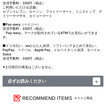
の誘いに乗る気のない千。そんな時ライブ中に事故が起こる──千
決済手数料：330円（税込）
のもとを去り、小鳥遊事務所に入った日のことを振り返りながら、
ご利用いただける店舗：
万理は今のRe:valeである千と百に思いを馳せる。
セブンイレブン、ローソン、ファミリーマート、ミニストップ、デ
イリーヤマザキ、セイコーマート
■Pay-easy（ペイジー）
決済手数料：330円（税込）
「Pay-easy」マークが貼付されているATMでお支払いができま
す。
■ドコモ払い、auかんたん決済、ソフトバンクまとめて支払い、
PayPay、ペイパル、Apple Pay、メルペイネット決済、モバイル
Suica
決済手数料：330円（税込）
※土日祝日の発送はございません。
必ずお読みください
【ご注意（必ずお読みください）】
■商品について
RECOMMEND ITEMS
オススメ商品
※本商品は、一般店舗でもお取り扱いがございます。
※イベント等で販売する場合がございます。