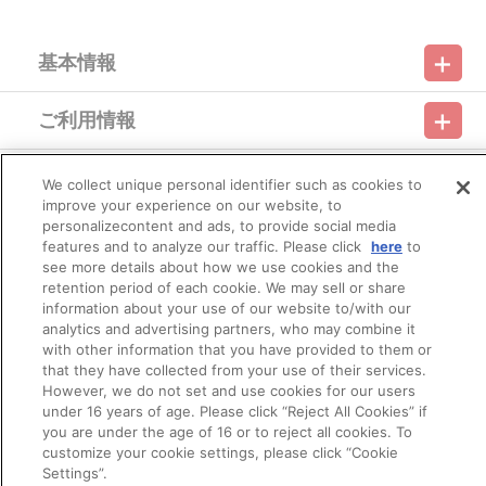
STORE』が承り、発送を行います。
なお、ご注文には、バンダイナムコアーツ公式ショップ『A-on
STORE』の会員登録（無料）が必要となります。
※ご注文は、1注文につき5個までとなります。
基本情報
※決済方法「カード決済」を選択時は、2022年1月1日（土）以降
に決済処理を実施いたします。
ご利用情報
※決済方法「コンビニ決済」、「Pay-easy（ペイジー）」を選択
利用規約
特定商取引法に基づく表示
プライバシーポリシー
時には、2022年1月1日（土）頃にメールにてお支払方法をご案内
させていただきます。
会員メニュー
あらかじめ「@bandainamcoarts.co.jp 」からのメール受信を
We collect unique personal identifier such as cookies to
ご利用ガイド
サイトマップ
お問い合わせ
推奨環境
プライバシーオプション
会社概要
許可してください。
improve your experience on our website, to
また、メールを受信できなかった場合は、ご注文日翌日午前9
personalizecontent and ads, to provide social media
その他のご案内
時以降に、以下の手順でもご確認いただけます。
ログイン
会員規約
新規会員登録
features and to analyze our traffic. Please click
here
to
Do Not Sell or Share My Personal Information
（１）A-on STOREにアクセスし、ログインします。
see more details about how we use cookies and the
（２）「マイページ」の「ご注文履歴」を開きます。
retention period of each cookie. We may sell or share
公式X
バンダイナムコフィルムワークス
（３）対象のご注文番号をクリック。
information about your use of our website to/with our
（４）「配送情報」内「決済方法」の「お支払い手続きはこ
analytics and advertising partners, who may combine it
ちら」から確認します。
with other information that you have provided to them or
※期日までに購入・決済手続きが行われなかった場合は、キャン
that they have collected from your use of their services.
セル扱いとして手続きを致します。
However, we do not set and use cookies for our users
いかなる理由でも、決済期間の延長は対応出来かねます。
※お客様都合による決済後のキャンセルは出来かねます。
under 16 years of age. Please click “Reject All Cookies” if
※以下のご注文は、キャンセルさせていただく場合がございま
you are under the age of 16 or to reject all cookies. To
す。
customize your cookie settings, please click “Cookie
© Bandai Namco Filmworks Inc. All Rights Reserved.
（１）転売、再販売または営利目的の恐れがある注文と判断
Settings”.