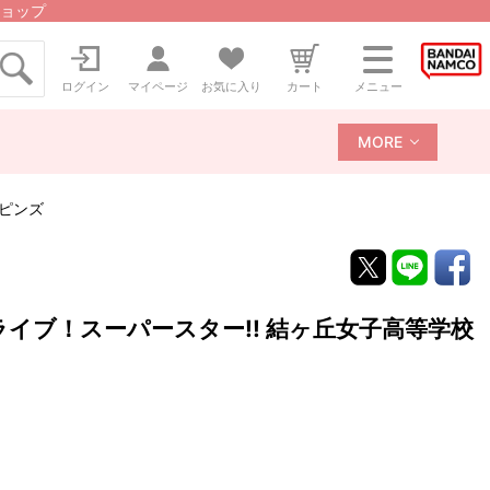
ョップ
ログイン
マイページ
お気に入り
カート
メニュー
MORE
章ピンズ
ライブ！スーパースター!! 結ヶ丘女子高等学校
！