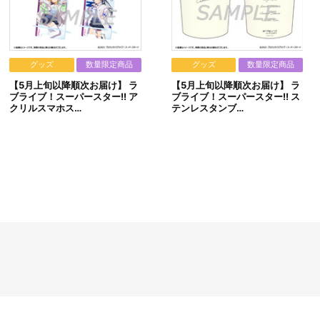
※A-on STOREでの決済方法は「カード決済」、「コンビニ決
（上記の「お支払方法」に代金引換等に関する記載があり
本商品では「カード決済」、「コンビニ決済」、「Pay-e
※決済方法「カード決済」を選択時は、注文受付期間最終日（
ただし、早期に商品の規定数に達した場合は、同締切日より
※決済方法「コンビニ決済」を選択時は、メールにてご案内さ
グッズ
数量限定商品
グッズ
数量限定商品
購入・決済手続きが行われなかった場合は、キャンセル扱い
【5月上旬以降順次お届け】 ラ
【5月上旬以降順次お届け】 ラ
いかなる理由でも、決済期間の延長は対応出来かねます。
ブライブ！スーパースター!! ア
ブライブ！スーパースター!! ス
なお、ご注文日翌日以降は、以下の手順でもご確認頂けま
クリルスマホス…
テンレスタンブ…
（１）A-on STOREにアクセスし、ログインします。
（２）「マイページ」の「ご注文履歴」を開きます。
（３）対象のご注文番号をクリック。
（４）「配送情報」内「決済方法」の「お支払い手続きは
※お客様都合による決済後のキャンセルは出来かねます。
※以下のご注文は、キャンセルさせていただく場合がござい
（１）転売、再販売または営利目的の恐れがある注文と
（２）購入上限のある商品を個人またはグループが繰り
（３）過去に複数の購入履歴がある個人またはグループ
（４）商品の送付先が物流倉庫、転送センターなどの場
（５）上記以外で不正な注文と判断した場合
■配送について
※配送地域や決済方法、天候の状況等によって、お届け日が異
※配送地域は日本国内に限らせて頂きます。また、配送業者
※配送箱につきましては交換対象外です。