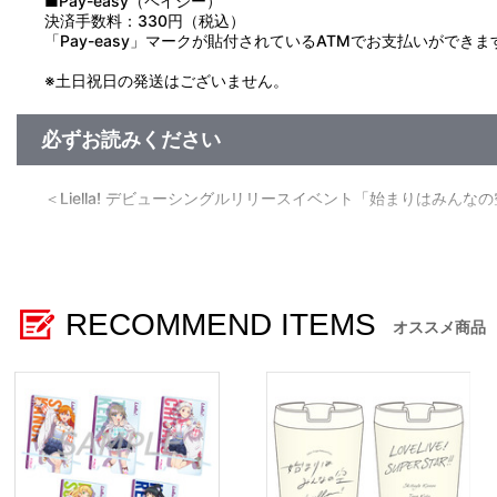
■Pay-easy（ペイジー）
決済手数料：330円（税込）
「Pay-easy」マークが貼付されているATMでお支払いができま
※土日祝日の発送はございません。
必ずお読みください
＜Liella! デビューシングルリリースイベント「始まりはみん
■受注期間：5月6日（木）21:00 ～
■お届け予定日：5月上旬以降順次お届け
RECOMMEND ITEMS
【ご注意（必ずお読みください）】
オススメ商品
■商品について
※Liella! デビューシングルリリースイベント「始まりは
※撮影環境やご利用のモニター環境により、実物と多少異な
※商品画像はイメージです。実際の商品仕様が異なる場合がご
※すでにご注文しているかのご確認には、「マイページ」→「
■ご注文・お支払いについて
※ご注文は、1注文につき2個までとなります。