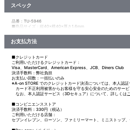
スペック
品番：TU-5946
■商品サイズ：縦40×横40×厚さ1.6mm
■パッケージ：プラスチック箱 OPP袋入れ
■パッケージサイズ：縦60×横64×厚さ18mm 植毛台紙付
お支払方法
■素材：亜鉛合金、鉄、バタフライクラッチ
■生産国：中国
■クレジットカード
ご利用いただけるクレジットカード：
Visa、MasterCard、American Express、JCB、Diners Club
決済手数料：弊社負担
お支払い回数：一括払いのみ
※A-on STORE でのクレジットカード決済については、本人認
カード不正利用被害からお客様を守る安心安全のためのサービ
なお、本人認証サービス（3Dセキュア）について、詳しくは
■コンビニエンスストア
決済手数料：330円（税込）
ご利用いただける店舗：
セブンイレブン、ローソン、ファミリーマート、ミニストップ、