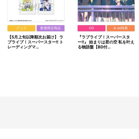
。）
。
グッズ
数量限定商品
CD
A-on特典
【5月上旬以降順次お届け】 ラ
『ラブライブ！スーパースタ
ブライブ！スーパースター!! ト
ー!!』 始まりは君の空 私を叶え
レーディングマ…
る物語盤【BD付…