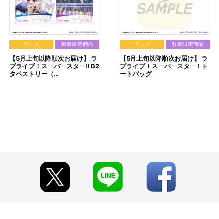
済」、「Pay-easy（ペイジー）」のみとなります。
ますが、
asy（ペイジー）」のみとなりますので、あらかじめご了承ください
締切日）翌日に決済処理を実施いたします。
前に決済をさせて頂く場合がございます。あらかじめご了承ください
せて頂きましたお支払期日までに
グッズ
数量限定商品
グッズ
数量限定商品
として手続きを致します。
【5月上旬以降順次お届け】 ラ
【5月上旬以降順次お届け】 ラ
ブライブ！スーパースター!! B2
ブライブ！スーパースター!! ト
す。
タペストリー（…
ートバッグ
こちら」から確認します。
ます。
判断した場合
返し注文した場合
が注文した場合
合
なりますので、あらかじめご了承ください。
は佐川急便となります。