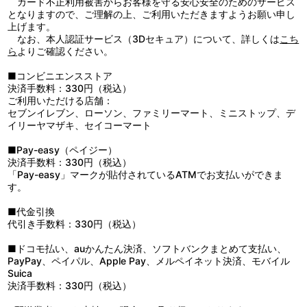
カード不正利用被害からお客様を守る安心安全のためのサービス
となりますので、ご理解の上、ご利用いただきますようお願い申し
上げます。
なお、本人認証サービス（3Dセキュア）について、詳しくは
こち
ら
よりご確認ください。
■コンビニエンスストア
決済手数料：330円（税込）
ご利用いただける店舗：
セブンイレブン、ローソン、ファミリーマート、ミニストップ、デ
イリーヤマザキ、セイコーマート
■Pay-easy（ペイジー）
決済手数料：330円（税込）
「Pay-easy」マークが貼付されているATMでお支払いができま
す。
■代金引換
代引き手数料：330円（税込）
■ドコモ払い、auかんたん決済、ソフトバンクまとめて支払い、
PayPay、ペイパル、Apple Pay、メルペイネット決済、モバイル
Suica
決済手数料：330円（税込）