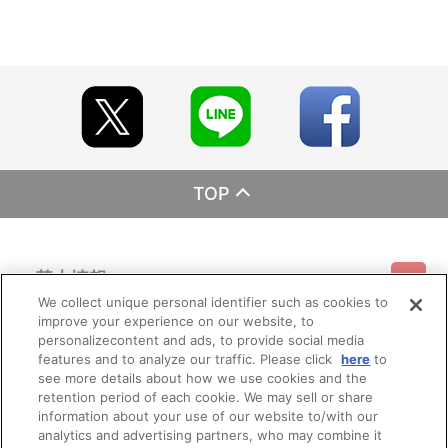
TOP
基本情報
We collect unique personal identifier such as cookies to
improve your experience on our website, to
ご利用情報
利用規約
特定商取引法に基づく表示
プライバシーポリシー
personalizecontent and ads, to provide social media
features and to analyze our traffic. Please click
here
to
see more details about how we use cookies and the
会員メニュー
ご利用ガイド
サイトマップ
お問い合わせ
推奨環境
retention period of each cookie. We may sell or share
プライバシーオプション
会社概要
information about your use of our website to/with our
その他のご案内
analytics and advertising partners, who may combine it
ログイン
会員規約
新規会員登録