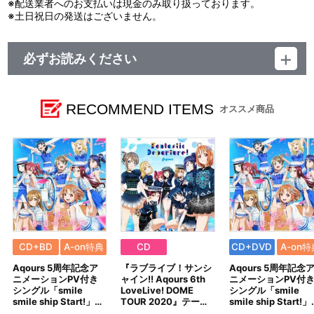
※配送業者へのお支払いは現金のみ取り扱っております。
※土日祝日の発送はございません。
必ずお読みください
レーベル ランティス
発売元 (株)バンダイナムコミュージックライブ
販売元 (株)バンダイナムコフィルムワークス
RECOMMEND ITEMS
オススメ商品
CD+BD
A-on特典
CD
CD+DVD
A-on特
Aqours 5周年記念ア
『ラブライブ！サンシ
Aqours 5周年記念
ニメーションPV付き
ャイン!! Aqours 6th
ニメーションPV付
シングル「smile
LoveLive! DOME
シングル「smile
smile ship Start!」…
TOUR 2020』テー…
smile ship Start!」