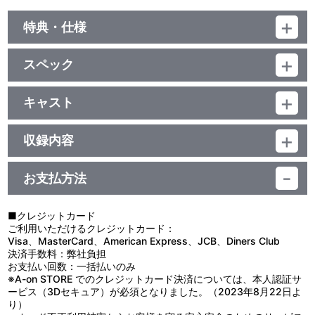
特典・仕様
期間限定特典
スペック
2021年9月25日(土)・26日(日)開催ラブライブ！サンシャイン！！
Guilty Kiss 2nd LoveLive！～Return To Love □ Kiss Kiss Kiss～
品番：LACA-15883
最速先行抽選申込券封入
ジャンル：国内アニメ音楽
キャスト
アルバム／55分
Guilty Kiss
他、仕様
収録内容
描き下ろしイラストジャケット
お支払方法
視聴する
■クレジットカード
ご利用いただけるクレジットカード：
Visa、MasterCard、American Express、JCB、Diners Club
決済手数料：弊社負担
お支払い回数：一括払いのみ
※A-on STORE でのクレジットカード決済については、本人認証サ
ービス（3Dセキュア）が必須となりました。（2023年8月22日よ
り）