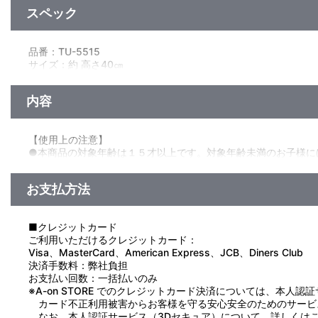
スペック
品番：TU-5515
サイズ：約 高さ40㎝
素材：ポリエステル
生産国：中国
内容
【使用上の注意】
●本商品の対象年齢は１５才以上です。対象年齢未満のお子様に
●小さな部品があります。誤飲・窒息の危険がありますので、３
●先端がとがっている箇所がありますので、注意してください。
お支払方法
■クレジットカード
ご利用いただけるクレジットカード：
Visa、MasterCard、American Express、JCB、Diners Club
決済手数料：弊社負担
お支払い回数：一括払いのみ
※A-on STORE でのクレジットカード決済については、本人認
カード不正利用被害からお客様を守る安心安全のためのサービ
なお、本人認証サービス（3Dセキュア）について、詳しくは