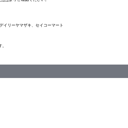
デイリーヤマザキ、セイコーマート
す。
注販売＞
日（木）11：59まで
の販売予定はございません。
ざいます。予めご了承ください。
外の商品との合わせ買いは出来ません。