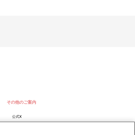
注文番号をクリックすることで、「配送情報」内「決済方法」の
続きを致します。
その他のご案内
公式X
バンダイナムコフィルムワーク
ス