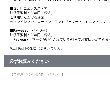
■コンビニエンスストア
決済手数料：330円（税込）
ご利用いただける店舗：
セブンイレブン、ローソン、ファミリーマート、ミニストップ、
■Pay-easy（ペイジー）
決済手数料：330円（税込）
「Pay-easy」マークが貼付されているATMでお支払いができま
※土日祝日の発送はございません。
必ずお読みください
【ご注意（必ずお読みください）】
＜『めちゃでかきらどるぬいぐるみ～アイナナパレード～ 』受
■注文受付期間：2021年2月17日（水）12:00～2021年2月18
■商品について
※本商品は、ナナイロストア受注限定商品となります。店舗等で
※製造可能上限数に達した場合、早期受注終了となる可能性がご
※『めちゃでかきらどるぬいぐるみ～アイナナパレード～ 』以