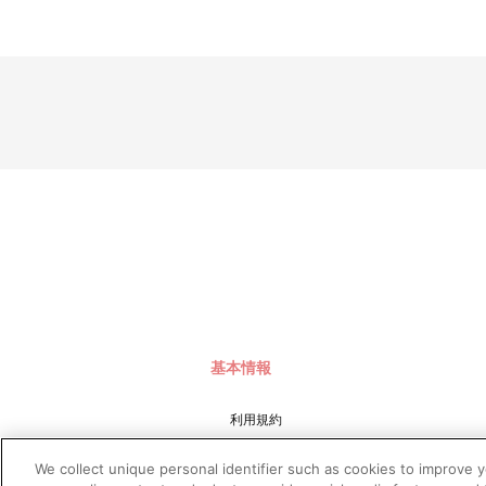
※商品画像はイメージです。実際の商品仕様と異なる場合がござ
※撮影環境やご利用のモニター環境により、実物と多少異なって
※ご注文しているかのご確認は、「マイページ」⇒「ご注文履歴
■お届け予定日：2021年6月9日（水）
※お申し込み状況や生産の都合、不測の事態により、発送日が変
■ご注文・お支払いについて
※本商品のご注文はバンダイナムコアーツ公式ショップ「A-on S
なお、ご注文には、バンダイナムコアーツ公式ショップ「A-on
※決済方法は「カード決済」、「コンビニ決済」、「Pay-eas
※決済方法「コンビニ決済・Pay-easy（ペイジー）」の場合
あらかじめ「@bandainamcoarts.co.jp」からのメール受
もし、メールが受信できなかった場合は、ご注文日翌日の午前
「お支払い手続きはこちら」からご確認いただくことができます
なお、メールにてご案内させていただきましたお支払期日まで
いかなる理由でも、決済期間の延長は対応出来かねます。
※お客様都合による決済後のキャンセルは出来かねます。
基本情報
※以下のご注文は、キャンセルさせていただく場合がございます
（１）転売、再販売または営利目的の恐れがある注文と判断し
（２）購入上限のある商品を個人またはグループが繰り返し注
利用規約
（３）過去に複数の購入履歴がある個人またはグループが注文
（４）商品の送付先が物流倉庫、転送センターなどの場合
特定商取引法に基づく表示
（５）上記以外で不正な注文と判断した場合
We collect unique personal identifier such as cookies to improve 
プライバシーポリシー