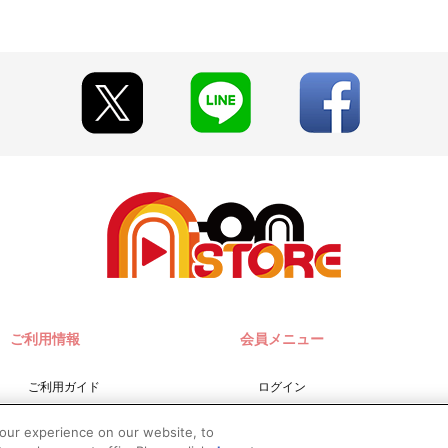
います。
見える場合がございます。
」にてご確認いただけます。
更となる場合がございます。あらかじめご了承ください。
TORE」が承り、発送を行います。
 STORE」の会員登録（無料）が必要となります。
y（ペイジー）」のみとなります。
は、ご注文日翌日までにお支払いに関するメールが送信されます。
信を許可してください。
9時以降に、「マイページ」→「ご注文履歴」にアクセスし、対象のご
。
に購入・決済手続きが行われなかった場合は、キャンセル扱いとして手
ご利用情報
会員メニュー
。
た場合
文した場合
ご利用ガイド
ログイン
した場合
サイトマップ
会員規約
your experience on our website, to
お問い合わせ
新規会員登録