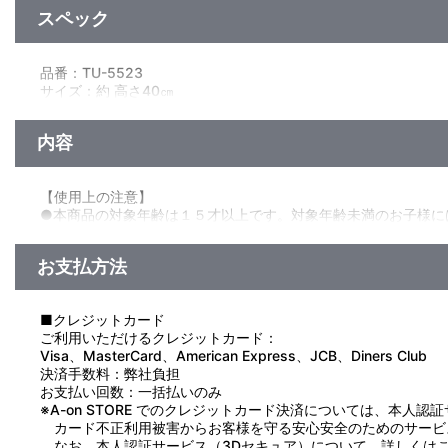
スペック
品番：TU-5523
サイズ：約 高さ40㎝
素材：ポリエステル
生産国：中国
内容
【使用上の注意】
●本商品の対象年齢は１５才以上です。対象年齢未満のお子様に
●小さな部品があります。誤飲・窒息の危険がありますので、３
●先端がとがっている箇所がありますので、注意してください。
お支払方法
■クレジットカード
ご利用いただけるクレジットカード：
Visa、MasterCard、American Express、JCB、Diners Club
決済手数料：弊社負担
お支払い回数：一括払いのみ
※A-on STORE でのクレジットカード決済については、本人認
カード不正利用被害からお客様を守る安心安全のためのサービ
なお、本人認証サービス（3Dセキュア）について、詳しくは