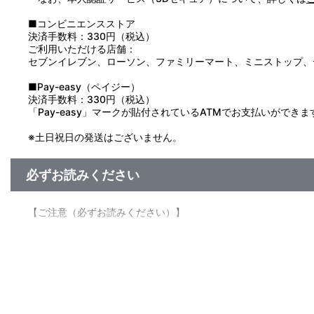
■コンビニエンスストア
決済手数料：330円（税込）
ご利用いただける店舗：
セブンイレブン、ローソン、ファミリーマート、ミニストップ、
■Pay-easy（ペイジー）
決済手数料：330円（税込）
「Pay-easy」マークが貼付されているATMでお支払いができま
※土日祝日の発送はございません。
必ずお読みください
【ご注意（必ずお読みください）】
＜『めちゃでかきらどるぬいぐるみ～アイナナパレード～ 』受
■注文受付期間：2021年2月17日（水）12:00～2021年2月18
■商品について
※本商品は、ナナイロストア受注限定商品となります。店舗等で
※製造可能上限数に達した場合、早期受注終了となる可能性がご
※『めちゃでかきらどるぬいぐるみ～アイナナパレード～ 』以