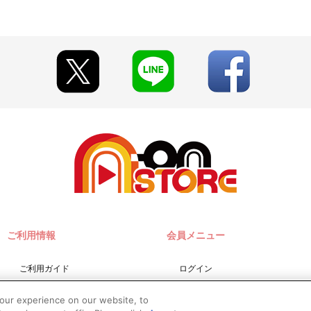
います。
見える場合がございます。
」にてご確認いただけます。
更となる場合がございます。あらかじめご了承ください。
TORE」が承り、発送を行います。
 STORE」の会員登録（無料）が必要となります。
y（ペイジー）」のみとなります。
は、ご注文日翌日までにお支払いに関するメールが送信されます。
信を許可してください。
9時以降に、「マイページ」→「ご注文履歴」にアクセスし、対象のご
。
に購入・決済手続きが行われなかった場合は、キャンセル扱いとして手
ご利用情報
会員メニュー
。
た場合
文した場合
ご利用ガイド
ログイン
した場合
サイトマップ
会員規約
your experience on our website, to
お問い合わせ
新規会員登録