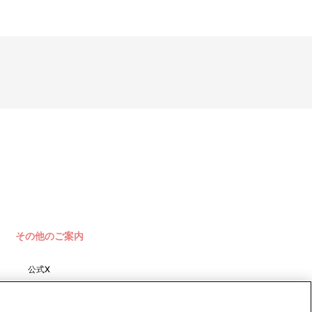
注文番号をクリックすることで、「配送情報」内「決済方法」の
続きを致します。
その他のご案内
公式X
バンダイナムコフィルムワーク
ス