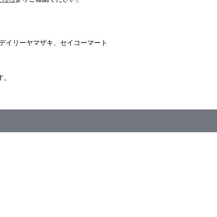
デイリーヤマザキ、セイコーマート
す。
注販売＞
日（木）11：59まで
の販売予定はございません。
ざいます。予めご了承ください。
外の商品との合わせ買いは出来ません。