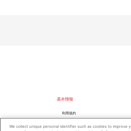
※商品画像はイメージです。実際の商品仕様と異なる場合がござ
※撮影環境やご利用のモニター環境により、実物と多少異なって
※ご注文しているかのご確認は、「マイページ」⇒「ご注文履歴
■お届け予定日：2021年6月9日（水）
※お申し込み状況や生産の都合、不測の事態により、発送日が変
■ご注文・お支払いについて
※本商品のご注文はバンダイナムコアーツ公式ショップ「A-on S
なお、ご注文には、バンダイナムコアーツ公式ショップ「A-on
※決済方法は「カード決済」、「コンビニ決済」、「Pay-eas
※決済方法「コンビニ決済・Pay-easy（ペイジー）」の場合
あらかじめ「@bandainamcoarts.co.jp」からのメール受
もし、メールが受信できなかった場合は、ご注文日翌日の午前
「お支払い手続きはこちら」からご確認いただくことができます
なお、メールにてご案内させていただきましたお支払期日まで
いかなる理由でも、決済期間の延長は対応出来かねます。
※お客様都合による決済後のキャンセルは出来かねます。
基本情報
※以下のご注文は、キャンセルさせていただく場合がございます
（１）転売、再販売または営利目的の恐れがある注文と判断し
（２）購入上限のある商品を個人またはグループが繰り返し注
利用規約
（３）過去に複数の購入履歴がある個人またはグループが注文
（４）商品の送付先が物流倉庫、転送センターなどの場合
特定商取引法に基づく表示
（５）上記以外で不正な注文と判断した場合
We collect unique personal identifier such as cookies to improve 
プライバシーポリシー