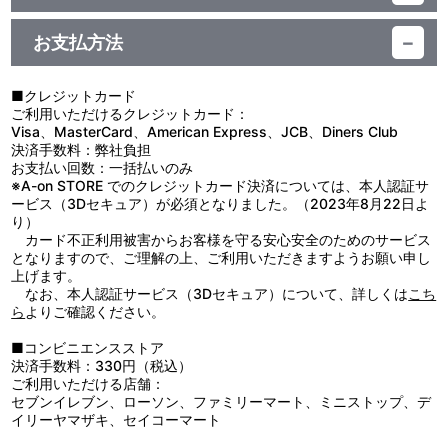
素材：ポリエステル
【使用上の注意】
生産国：中国
●本商品の対象年齢は１５才以上です。対象年齢未満のお子様には
お支払方法
絶対に与えないでください。
●小さな部品があります。誤飲・窒息の危険がありますので、３才
未満のお子様には絶対に与えないでください。
■クレジットカード
●先端がとがっている箇所がありますので、注意してください。
ご利用いただけるクレジットカード：
Visa、MasterCard、American Express、JCB、Diners Club
決済手数料：弊社負担
お支払い回数：一括払いのみ
※A-on STORE でのクレジットカード決済については、本人認証サ
ービス（3Dセキュア）が必須となりました。（2023年8月22日よ
り）
カード不正利用被害からお客様を守る安心安全のためのサービス
となりますので、ご理解の上、ご利用いただきますようお願い申し
上げます。
なお、本人認証サービス（3Dセキュア）について、詳しくは
こち
ら
よりご確認ください。
■コンビニエンスストア
決済手数料：330円（税込）
ご利用いただける店舗：
セブンイレブン、ローソン、ファミリーマート、ミニストップ、デ
イリーヤマザキ、セイコーマート