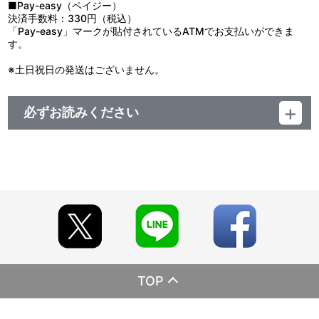
■Pay-easy（ペイジー）
決済手数料：330円（税込）
「Pay-easy」マークが貼付されているATMでお支払いができま
す。
※土日祝日の発送はございません。
必ずお読みください
【ご注意（必ずお読みください）】
＜『めちゃでかきらどるぬいぐるみ～アイナナパレード～ 』受注販
売＞
■注文受付期間：2021年2月17日（水）12:00～2021年2月18日
（木）11：59まで
■商品について
※本商品は、ナナイロストア受注限定商品となります。店舗等での
販売予定はございません。
※製造可能上限数に達した場合、早期受注終了となる可能性がござ
います。予めご了承ください。
TOP
※『めちゃでかきらどるぬいぐるみ～アイナナパレード～ 』以外の
商品との合わせ買いは出来ません。
※商品画像はイメージです。実際の商品仕様と異なる場合がござい