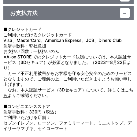
素材：ポリエステル
【使用上の注意】
生産国：中国
●本商品の対象年齢は１５才以上です。対象年齢未満のお子様には
お支払方法
絶対に与えないでください。
●小さな部品があります。誤飲・窒息の危険がありますので、３才
未満のお子様には絶対に与えないでください。
■クレジットカード
●先端がとがっている箇所がありますので、注意してください。
ご利用いただけるクレジットカード：
Visa、MasterCard、American Express、JCB、Diners Club
決済手数料：弊社負担
お支払い回数：一括払いのみ
※A-on STORE でのクレジットカード決済については、本人認証サ
ービス（3Dセキュア）が必須となりました。（2023年8月22日よ
り）
カード不正利用被害からお客様を守る安心安全のためのサービス
となりますので、ご理解の上、ご利用いただきますようお願い申し
上げます。
なお、本人認証サービス（3Dセキュア）について、詳しくは
こち
ら
よりご確認ください。
■コンビニエンスストア
決済手数料：330円（税込）
ご利用いただける店舗：
セブンイレブン、ローソン、ファミリーマート、ミニストップ、デ
イリーヤマザキ、セイコーマート