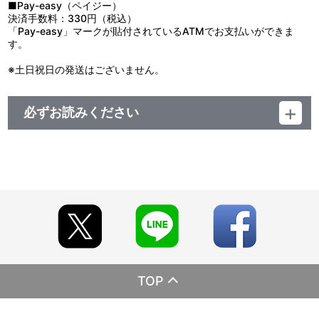
■Pay-easy（ペイジー）
決済手数料：330円（税込）
「Pay-easy」マークが貼付されているATMでお支払いができま
す。
※土日祝日の発送はございません。
必ずお読みください
【ご注意（必ずお読みください）】
＜『めちゃでかきらどるぬいぐるみ～アイナナパレード～ 』受注販
売＞
■注文受付期間：2021年2月17日（水）12:00～2021年2月18日
（木）11：59まで
■商品について
※本商品は、ナナイロストア受注限定商品となります。店舗等での
販売予定はございません。
※製造可能上限数に達した場合、早期受注終了となる可能性がござ
います。予めご了承ください。
TOP
※『めちゃでかきらどるぬいぐるみ～アイナナパレード～ 』以外の
商品との合わせ買いは出来ません。
※商品画像はイメージです。実際の商品仕様と異なる場合がござい