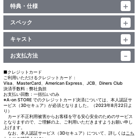
特典・仕様
初回生産分限定封入特典
スペック
アイドルマスター SideM 専用「彩」から1人選べる！CD限定デザ
インアイドルが手に入るシリアルナンバー
品番：LACM-24044
ジャンル：ゲーム音楽
キャスト
シングル
他、仕様
彩
／40分
お支払方法
描き下ろしイラストジャケット
■クレジットカード
ご利用いただけるクレジットカード：
Visa、MasterCard、American Express、JCB、Diners Club
決済手数料：弊社負担
お支払い回数：一括払いのみ
※A-on STORE でのクレジットカード決済については、本人認証サ
ービス（3Dセキュア）が必須となりました。（2023年8月22日よ
り）
カード不正利用被害からお客様を守る安心安全のためのサービス
となりますので、ご理解の上、ご利用いただきますようお願い申し
上げます。
なお、本人認証サービス（3Dセキュア）について、詳しくは
こち