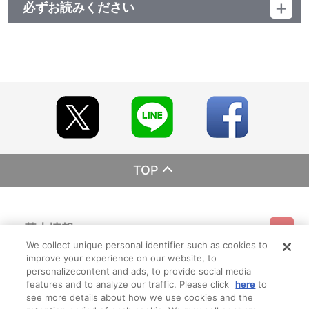
必ずお読みください
レーベル ランティス
発売元 (株)バンダイナムコミュージックライブ
販売元 (株)バンダイナムコフィルムワークス
TOP
基本情報
We collect unique personal identifier such as cookies to
improve your experience on our website, to
ご利用情報
利用規約
特定商取引法に基づく表示
プライバシーポリシー
personalizecontent and ads, to provide social media
features and to analyze our traffic. Please click
here
to
see more details about how we use cookies and the
会員メニュー
ご利用ガイド
サイトマップ
お問い合わせ
推奨環境