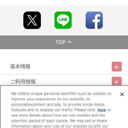
※本商品は準備数に限りがございます。準備数に達した場合、
早期にご注文の受付を終了させて頂くことがございます。
※撮影環境やご利用のモニター環境により、実物と多少異なっ
て見える場合がございます。
※商品画像はイメージです。実際の商品仕様が異なる場合がご
ざいます。あらかじめご了承ください。
※すでにご注文しているかのご確認には、「マイページ」
→「ご注文履歴」にてご確認いただけます。
TOP
■ご注文・お支払いについて
※本商品のご注文はバンダイナムコアーツ公式ショップ「A-on
STORE」が承り、発送を行います。
基本情報
なお、ご注文には、バンダイナムコアーツ公式ショップ「A-
on STORE」の会員登録（無料）が必要となります。
※ご注文は、１注文につき5個までとなります。
ご利用情報
※決済方法「コンビニ決済」・「Pay-easy（ペイジー）」を選
利用規約
特定商取引法に基づく表示
プライバシーポリシー
択時には、メールにてお支払方法をご案内させていただきます。
あらかじめ「@bandainamcoarts.co.jp 」からのメール受信
We collect unique personal identifier such as cookies to
会員メニュー
を許可してください。
improve your experience on our website, to
ご利用ガイド
サイトマップ
お問い合わせ
推奨環境
プライバシーオプション
会社概要
※お支払期日までに購入・決済手続きが行われなかった場合
personalizecontent and ads, to provide social media
は、キャンセル扱いとして手続きを致します。
features and to analyze our traffic. Please click
here
to
その他のご案内
いかなる理由でも、決済期間の延長は対応出来かねます。
ログイン
会員規約
新規会員登録
see more details about how we use cookies and the
Do Not Sell or Share My Personal Information
※お客様都合による決済後のキャンセルは出来かねます。
retention period of each cookie. We may sell or share
※以下のご注文は、キャンセルさせていただく場合がございま
information about your use of our website to/with our
公式X
バンダイナムコフィルムワークス
す。