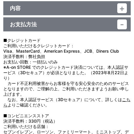
品番：TU-3797
ジャンル：グッズ
内容
サイズ(本体)：約 縦14.7cm×横3.7cm
制作年度：2021年
サイズ(台座)：約 直径6cm
素材：アクリル
お支払方法
【商品仕様】
生産国：日本
スケートリーディング☆スターズのキャラクター達がシックなスー
ツを着こなす描きおろしアクリルスタンドです。
■クレジットカード
ご利用いただけるクレジットカード：
【使用上の注意】
Visa、MasterCard、American Express、JCB、Diners Club
●本来の目的以外の使用はしないでください。
決済手数料：弊社負担
●思わぬ事故の危険がありますので、乳幼児または小さなお子様に
お支払い回数：一括払いのみ
は絶対に与えないでください。
※A-on STORE でのクレジットカード決済については、本人認証サ
●小さい部品があります。ちっ息などの恐れがありますので、口の
ービス（3Dセキュア）が必須となりました。（2023年8月22日よ
中には絶対に入れないでください。
り）
●無理な力を加えると、破損の原因となります。
カード不正利用被害からお客様を守る安心安全のためのサービス
●ケガや破損の原因になることがありますので、重いものをぶら下
となりますので、ご理解の上、ご利用いただきますようお願い申し
げたり、無理に引っ張ったりしないでください。
上げます。
●お子様の手の届かないところに保管してください。
なお、本人認証サービス（3Dセキュア）について、詳しくは
こち
●高温多湿、直射日光の当たる場所での保管はお避けください。
ら
よりご確認ください。
●商品の特性上、尖った部分があります。お取り扱いには十分ご注
意ください。
■コンビニエンスストア
●汚れた場合は、水を布に含ませ、かたく絞ってからお拭きくださ
決済手数料：330円（税込）
い。
ご利用いただける店舗：
●ベンジン・シンナーなどのアルコール系溶剤を使用しますと、塗
セブンイレブン、ローソン、ファミリーマート、ミニストップ、デ