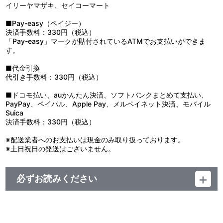
装の剥がれや変色・変形・破損の原因になりますのでお避けくださ
イリーヤマザキ、セイコーマート
い。
■Pay-easy（ペイジー）
決済手数料：330円（税込）
「Pay-easy」マークが貼付されているATMでお支払いができま
す。
■代金引換
代引き手数料：330円（税込）
■ドコモ払い、auかんたん決済、ソフトバンクまとめて支払い、
PayPay、ペイパル、Apple Pay、メルペイネット決済、モバイル
Suica
決済手数料：330円（税込）
※配送業者へのお支払いは現金のみ取り扱っております。
※土日祝日の発送はございません。
必ずお読みください
【ご注意（必ずお読みください）】
■商品について
※本商品は、一般店舗でもお取り扱いがございます。
※イベント等で販売する場合がございます。