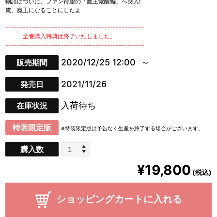
物語はついに、ファン待望の「魔王覚醒編」へ突入!
俺、魔王になることにしたよ
------------------------------------------------
全巻購入特典は終了いたしました。
------------------------------------------------
2020/12/25 12:00
販売期間
2021/11/26
発売日
入荷待ち
在庫状況
特装限定版
※特装限定版は予告なく生産を終了する場合がございます。
購入数
¥19,800
(税込)
ショッピングカートに入れる