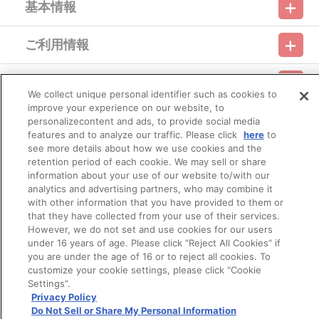
基本情報
に、
特典『オリジナルA4クリアファイル』をプレゼント！
ご利用情報
対象期間：2021年10月28日(木)
利用規約
特定商取引法に基づく表示
プライバシーポリシー
※各巻購入特典は、2021年10月28日（木）までにご注文いただ
会員メニュー
いたお客様には、必ず特典を付けさせていただきます。
ご利用ガイド
サイトマップ
お問い合わせ
推奨環境
プライバシーオプション
会社概要
We collect unique personal identifier such as cookies to
※2021年10月29日（金）以降のご注文に関しましては、準備数
improve your experience on our website, to
に達し次第終了とさせていただきます。
その他のご案内
personalizecontent and ads, to provide social media
※特典は第4巻と一緒にお届け予定です。
ログイン
会員規約
新規会員登録
Do Not Sell or Share My Personal Information
features and to analyze our traffic. Please click
here
to
see more details about how we use cookies and the
公式X
バンダイナムコフィルムワークス
retention period of each cookie. We may sell or share
■ご注文・お支払いについて
information about your use of our website to/with our
※本商品のご注文はバンダイナムコアーツ公式ショップ『A-on
analytics and advertising partners, who may combine it
STORE』が承り、発送を行います。
with other information that you have provided to them or
なお、ご注文には、バンダイナムコアーツ公式ショップ『A-on
that they have collected from your use of their services.
STORE』の会員登録（無料）が必要となります。
However, we do not set and use cookies for our users
※ご注文は、１注文につき２個までとなります。
under 16 years of age. Please click “Reject All Cookies” if
※他の商品との合わせ買いはできません。
you are under the age of 16 or to reject all cookies. To
※A-on STOREでの決済方法は「カード決済」、「コンビニ決
© Bandai Namco Filmworks Inc. All Rights Reserved.
customize your cookie settings, please click “Cookie
済」、「Pay-easy（ペイジー）」のみとなります。
Settings”.
（上記の「お支払方法」に代金引換等に関する記載があります
Privacy Policy
が、
Do Not Sell or Share My Personal Information
本商品では「カード決済」、「コンビニ決済」、「Pay-