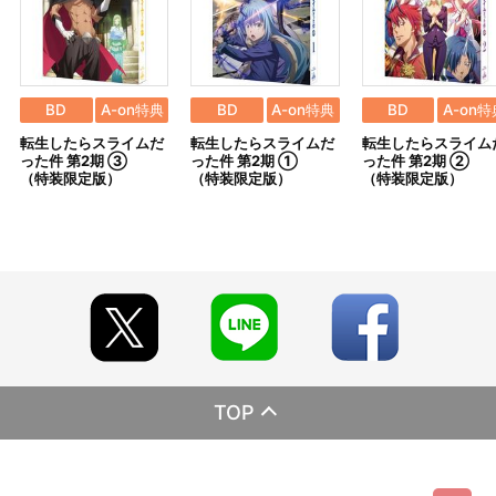
［でかトートバッグ］
サイズ：H450mm×W640mm×マチ160mm
素材：ポリエステル
生産国：中国
BD
A-on特典
BD
A-on特典
BD
A-on特
［サコッシュ］
転生したらスライムだ
転生したらスライムだ
転生したらスライム
サイズ：H170mm×W250mm×マチ35mm
った件 第2期 ③
った件 第2期 ①
った件 第2期 ②
素材：ポリエステル
（特装限定版）
（特装限定版）
（特装限定版）
生産国：中国
※全巻購入特典は、2021年9月15日（水）までにご注文いただい
たお客様には、必ず特典を付けさせていただきます。
※2021年9月16日（木）以降にご注文頂いても特典は付きません
のでご注意ください。
※全巻購入特典は、最終巻(4巻)に同梱してお届けいたします。
※Blu-rayとDVDが混在した場合、全巻購入特典は付属いたしませ
ん。必ず、Blu-ray(特装限定版)第1巻～第4巻をご注文ください。
------------------------------------------------
全巻購入特典は終了いたしました。
TOP
------------------------------------------------
【A-on STORE限定 Blu－ray(特装限定版)各巻購入特典】
対象期間内にBlu－ray(特装限定版)第4巻をご購入いただいたお客様