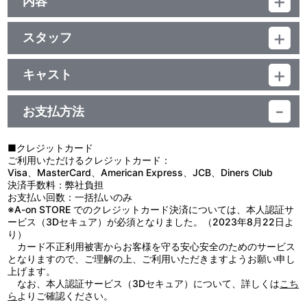
内容
発！」
（本編142分+特典5分）／ﾘﾆｱPCM (ｽﾃﾚｵ)／AVC／BD50G／
・特製イラストカード（八星魔王結成ビジュアル）
制作年度：2021年
16:9<1080p High Definition>／カラー／確147分／4巻
スタッフ
【6話収録】
音声特典
第43話 脚本：筆安一幸／絵コンテ：吉田泰三／演出：名和宗則／
主人公リムルと、彼を慕い集った数多の魔物たちが築いた国＜ジ
総作画監督：中野圭哉・酒井秀基・田中雄一・山崎秀樹・小美野雅
ュラ・テンペスト連邦国＞は、近隣国との協定、交易を経ること
キャスト
第48話 オーディオコメンタリー
彦／作画監督：菅原祐幸・牛ノ濱由惟・島崎 望・吉田龍一朗・紺野
で、「人間と魔物が共に歩ける国」というやさしい理想を形にしつ
[出演] 岡咲美保（リムル役）、日高里菜（ミリム役）、子安武人
リムル：岡咲美保／智慧之王：豊口めぐみ／ヴェルドラ：前野智昭
美喜・後藤麻梨子
つあった。リムルの根底にあるのは元人間故の「人間への好意」
（クレイマン役）
／ベニマル：古川 慎／シュナ：千本木彩花／シオン：M・A・O／
第44話 脚本：筆安一幸／絵コンテ：小島正士／演出：北村 将／
……しかしこの世界には明確な「魔物への敵意」が存在していた。
お支払方法
ソウエイ：江口拓也／ハクロウ：大塚芳忠／ランガ：小林親弘／ゴ
総作画監督：山崎秀樹・酒井秀基・中野圭哉・田中雄一・小美野雅
その理不尽な現実を突き付けられた時、リムルは選択する。「何を
映像特典
ブタ：泊 明日菜／ガビル：福島 潤／ゲルド：山口太郎／ミリム：
彦（ランチBOX）／作画監督：田中亜優・和田伸一・本田創一・亀
失いたくないのか」を――
日高里菜／ラミリス：春野 杏／クレイマン：子安武人／ギィ：石田
田朋幸
ファン待望の転生エンターテインメント、暴風の新章に突入！
■クレジットカード
・ノンテロップOP＆ED（第2弾）
彰
第45話 脚本：筆安一幸／絵コンテ：清水 聡／演出：深瀬 重／総
ご利用いただけるクレジットカード：
・ノンテロップ版 第45話
作画監督：酒井秀基・中野圭哉・山崎秀樹・田中雄一・小美野雅
■第43話「開宴の合図」
Visa、MasterCard、American Express、JCB、Diners Club
・ノンテロップ版 第46話
彦・菊地康仁／作画監督：清水拓磨・柿畑文乃・宇津野奈緒美・
転送魔法で一気にユーラザニアに到着したベニマル達。ついにリ
決済手数料：弊社負担
・ノンテロップ版 第47話
Zearth Sato・松下順子・齊藤香織・徐学武
ムルVSクレイマン両軍が激突する。カリオンの生存を信じる三獣士
お支払い回数：一括払いのみ
・ノンテロップ版 第48話
第46話 脚本：筆安一幸／絵コンテ：清水 聡／演出：榎田敬宏／
はテンペスト軍と共に敵軍将の討伐に挑む。
※A-on STORE でのクレジットカード決済については、本人認証サ
・PV第4弾
総作画監督：伊藤智子・山崎秀樹／作画監督：竹田逸子・徳永久美
■第44話「因縁の地で」
ービス（3Dセキュア）が必須となりました。（2023年8月22日よ
・Blu-ray告知CM
子・沼田 広・JIWOO ANIMATION PRODUCTION・Lee jong
依然として激しい戦いが各地で繰り広げられる中、三獣士のスフ
り）
kyong
ィアは竜を祀る民、ミッドレイに苦戦を強いられていた。一方のア
カード不正利用被害からお客様を守る安心安全のためのサービス
第47話 脚本：筆安一幸／絵コンテ：清水 聡／演出：名和宗則／
ルビスはヤムザを追い詰めるが…。
となりますので、ご理解の上、ご利用いただきますようお願い申し
他、仕様
総作画監督：酒井秀基・伊藤智子・中野圭哉・山崎秀樹・田中雄
■第45話「示指のアダルマン」
上げます。
・キャラクターデザイン江畑諒真描き下ろし収納BOX
一・菊地康仁・小美野雅彦（ランチBOX）／作画監督：小菅和久・
リムルは、ついに魔王達の宴（ワルプルギス）へと赴く。一方
なお、本人認証サービス（3Dセキュア）について、詳しくは
こち
・漫画原作川上泰樹描き下ろしデジジャケット
牛ノ濱由惟・大野 勉・吉田龍一朗・菅原裕幸・八木澤修平・上村牧
で、シュナたちもクレイマンの領地に向けて出発するが、城の近く
ら
よりご確認ください。
子・関口雅浩・島田英明・髙井里沙
に到着すると同時に敵の妨害を受けてしまう。