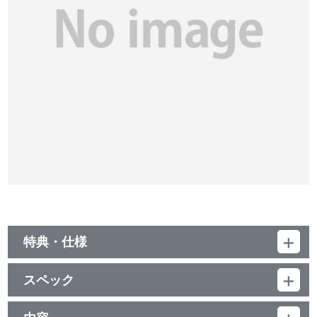
特典・仕様
特典
スペック
・特製ブックレット（原作伏瀬書き下ろし小説、キャラクター原案
みっつばー描き下ろし表紙イラストを収録／52P）
品番：BCXA-1612
・スペシャルドラマCD「シオンＶＳディアブロ！秘書対決、勃
ジャンル：TVアニメ