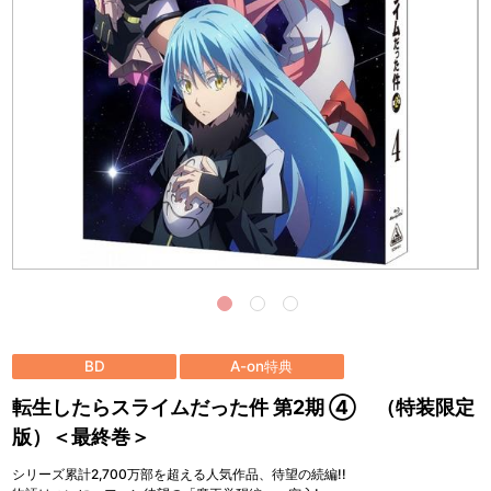
BD
A-on特典
転生したらスライムだった件 第2期 ④ （特装限定
版）＜最終巻＞
シリーズ累計2,700万部を超える人気作品、待望の続編!!