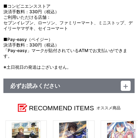
第48話 脚本：筆安一幸／絵コンテ：清水 聡／演出：江口大輔／
■第46話「魔王達の宴 ～ワルプルギス～」
■コンビニエンスストア
総作画監督：酒井秀基・伊藤智子・山崎秀樹・中野圭哉・田中雄
リムルとクレイマンの一騎打ちになるかと思いきや、クレイマン
決済手数料：330円（税込）
一・小美野雅彦（ランチBOX）／作画監督：本田創一・島崎 望・和
は洗脳したミリムをけしかける。ミリムの相手はリムルが引き受
ご利用いただける店舗：
田伸一・亀田朋幸・田中亜優・しまだひであき・吉田龍一朗・和島
け、クレイマンはシオンが迎え撃つことに。
セブンイレブン、ローソン、ファミリーマート、ミニストップ、デ
大貴・髙井里沙・関口雅浩・牛ノ濱由惟
■第47話「起死回生」
イリーヤマザキ、セイコーマート
クレイマンの手駒も、クレイマン自身も、リムル達に全く歯が立
原作：川上泰樹・伏瀬・みっつばー「転生したらスライムだった
たない。窮したクレイマンは、ミリムに狂化暴走（スタンピート）
■Pay-easy（ペイジー）
件」(講談社「月刊少年シリウス」連載)／監督：中山敦史／シリー
を発動させ、皆殺しにするよう命じる。
決済手数料：330円（税込）
ズ構成：筆安一幸／キャラクターデザイン：江畑諒真／モンスター
■第48話（最終話）「八星魔王」
「Pay-easy」マークが貼付されているATMでお支払いができま
デザイン：岸田隆宏／美術監督：佐藤 歩／美術設定：佐藤正浩・藤
覚醒を果たしたクレイマンと対峙するリムル。長く続いたクレイ
す。
瀬智康／色彩設計：斉藤麻記／撮影監督：佐藤 洋／グラフィックデ
マンとの因縁に終止符を打つため、そして名実ともに魔王へとなる
ザイナー：生原雄次／編集：神宮司由美／音響監督：明田川 仁／音
ために最終決戦へと臨む。
※土日祝日の発送はございません。
楽：Elements Garden／アニメーション制作：エイトビット
必ずお読みください
【ご注意（必ずお読みください）】
RECOMMEND ITEMS
オススメ商品
■購入特典ついて
【A-on STORE限定 全巻購入特典】
・スライムリムル おでかけバッグセット
☆まさに捕食！なんでも入るでかトートバッグと、
持ち運び便利なサコッシュの豪華Wバッグセット！