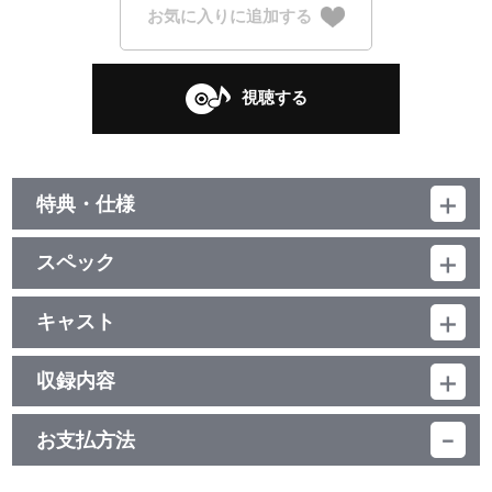
お気に入りに追加する
視聴する
特典・仕様
初回生産分封入特典
スペック
メンバーカード 高咲侑・上原歩夢の全2種よりランダムで1枚、ラ
ブライブ！スクールアイドルフェスティバル ALL STARS「スクス
品番：LACM-24061
タ」にて利用できるシリアルコード
ジャンル：ゲーム音楽
キャスト
シングル
虹ヶ咲学園スクールアイドル同好会
／17分
他、仕様
収録内容
描き下ろしイラストジャケット
お支払方法
視聴する