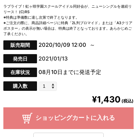
ラブライブ！虹ヶ咲学園スクールアイドル同好会が、ニューシングルを連続リ
リース！ (C)RS
※特典は準備数に達し次第で終了となります。
※ご注文の際に、商品詳細ページに特典「2L判ブロマイド」または「A3クリア
ポスター」の表示が無い場合は、特典は終了となっております。あらかじめご
了承ください。
2020/10/09 12:00
販売期間
2021/01/13
発売日
08月10日までに発送予定
在庫状況
購入数
¥1,430
(税込)
ショッピングカートに入れる