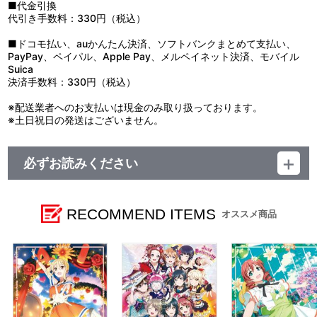
■代金引換
代引き手数料：330円（税込）
■ドコモ払い、auかんたん決済、ソフトバンクまとめて支払い、
PayPay、ペイパル、Apple Pay、メルペイネット決済、モバイル
Suica
決済手数料：330円（税込）
※配送業者へのお支払いは現金のみ取り扱っております。
※土日祝日の発送はございません。
必ずお読みください
レーベル ランティス
発売元 (株)バンダイナムコミュージックライブ
販売元 (株)バンダイナムコフィルムワークス
RECOMMEND ITEMS
オススメ商品