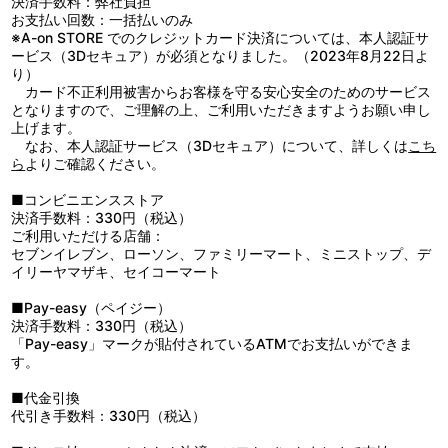
決済手数料：弊社負担
■キャラクターデザイン・大久保徹描き下ろしスリーブケース
松淳一／音響監督：はたしょう二／音楽：橘 麻美／アニメーション
会に招く。会場では巷で話題の“犯罪卿”をテーマとした余興が開か
お支払い回数：一括払いのみ
■英語字幕付
制作：Production I.G／製作：憂国のモリアーティ製作委員会
れていた。男装姿で現れたアイリーンは、余興を利用してアルバー
※A-on STORE でのクレジットカード決済については、本人認証サ
トに接触する。そして、文書と引き換えに、身の安全と文書を盗ん
ービス（3Dセキュア）が必須となりました。（2023年8月22日よ
だ罪を不問にするよう訴えるが…。
り）
■#14「大英帝国の醜聞 第三幕」
カード不正利用被害からお客様を守る安心安全のためのサービス
シャーロックはアイリーンの交渉相手が政府ではなく犯罪卿であ
となりますので、ご理解の上、ご利用いただきますようお願い申し
ることを見抜きつつも、交渉の場へ向かう彼女を見送った。アイリ
上げます。
ーンは廃教会で犯罪卿との交渉を開始する。しかし、文書を渡そう
なお、本人認証サービス（3Dセキュア）について、詳しくは
こち
としたその時、別れを告げたはずのシャーロックが現れる。アイリ
ら
よりご確認ください。
ーンを守るためシャーロックが犯罪卿と交わした取引きとは…。
■#15「ホワイトチャペルの亡霊 第一幕」
■コンビニエンスストア
新しい名前を得て、モリアーティ陣営のメンバーとなったボン
決済手数料：330円（税込）
ド。ウィリアムはそんなボンドと、モラン、ルイス、フレッドに、
ご利用いただける店舗：
銀行の貸金庫に預けた荷物を取ってくるよう指示する。しかし4人
セブンイレブン、ローソン、ファミリーマート、ミニストップ、デ
が訪れた銀行が偶然にも強盗犯に占拠されてしまう。即座に自身の
イリーヤマザキ、セイコーマート
役割を見定めて行動するモランたちに対して、ボンドの取った行動
は…？
■Pay-easy（ペイジー）
決済手数料：330円（税込）
「Pay-easy」マークが貼付されているATMでお支払いができま
す。
■代金引換
代引き手数料：330円（税込）