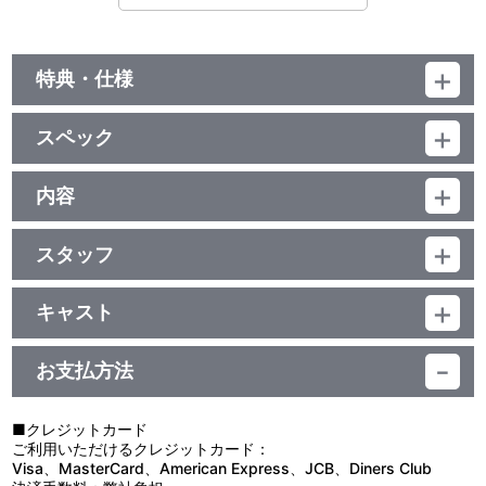
特典・仕様
特典
スペック
■特典Disc
・2クール目オンライン先行上映会ダイジェスト映像
品番：BCBA-5019
2021年3月28日にオンラインにて行われた先行上映会の映像を収
ジャンル：TVアニメ
内容
録
本編Disc:71分＋特典Disc:69分
出演：斉藤壮馬（ウィリアム・ジェームズ・モリアーティ役）
制作年度：2020年
本編Disc：ﾄﾞﾙﾋﾞｰﾃﾞｼﾞﾀﾙ(ｽﾃﾚｵ)／片面1層／16:9(ｽｸｲｰｽﾞ)／ﾋﾞｽﾀｻｲｽﾞ
古川 慎（シャーロック・ホームズ役）
／英語字幕付(ON･OFF可能)
スタッフ
小野友樹（ジョン・H・ワトソン役）
【3話収録】
特典Disc：ﾄﾞﾙﾋﾞｰﾃﾞｼﾞﾀﾙ(ｽﾃﾚｵ)／片面1層／16:9(ｽｸｲｰｽﾞ)／ﾋﾞｽﾀｻｲｽﾞ
・ノンクレジットオープニング「TWISTED HEARTS」
#13 脚本：岸本 卓／絵コンテ：遠藤広隆／演出：重原克也／作画
19世紀末。産業革命が進む中、着実に勢力を拡大し栄華を極めた
／カラー／確140分／8巻
・ノンクレジットエンディング「OMEGA」
監督：小谷杏子・新野量太
イギリス。しかし技術の進歩と発展とは裏腹に、古くから根付く階
キャスト
・2クール目予告PV、本PV
#14 脚本：岸本 卓／絵コンテ・演出・作画監督：奥野治男
級制度によって、人口の3％にも満たない貴族たちが国を支配して
ウィリアム・ジェームズ・モリアーティ：斉藤壮馬／アルバート・
#15 脚本：石井風花／絵コンテ：野村和也・加藤大貴／演出：加
いた。当たり前のように特権を享受する貴族。明日の暮らしもまま
ジェームズ・モリアーティ：佐藤拓也／ルイス・ジェームズ・モリ
藤大貴／作画監督：前田法華・藤元美典・吉田 和香子
ならないアンダークラス。人々は生まれながらに決められた階級に
お支払方法
特典
アーティ：小林千晃／セバスチャン・モラン：日野 聡／フレッド・
縛られて生きている。
ポーロック：上村祐翔／アイリーン・アドラー、ジェームズ・ボン
原作：<構成>竹内良輔・<漫画>三好 輝（集英社「ジャンプＳＱ.」
ウィリアム・ジェームズ・モリアーティは、そんな腐敗した階級
■ブックレット（8P）
ド：日笠陽子／ジャック・レンフィールド：内田直哉／ザック・パ
連載）／監督：野村和也／シリーズ構成：雑破 業（1クール目）・
制度を打ち砕き、理想の国を作り上げるために動き出す。
■クレジットカード
ターソン：川島得愛／シャーロック・ホームズ：古川 慎／ジョン・
岸本 卓（2クール目）／キャラクターデザイン・総作画監督：大久
ご利用いただけるクレジットカード：
他、仕様
H・ワトソン：小野友樹／ミス・ハドソン：阿澄佳奈／ジョージ・
保 徹／色彩設計：野田採芳子／美術監督：谷岡善王(美峰) ／撮影監
■#13「大英帝国の醜聞 第ニ幕」
Visa、MasterCard、American Express、JCB、Diners Club
レストレード：小松史法／マイクロフト・ホームズ：安元洋貴
督：田中宏侍・髙橋文花／3D監督：熊倉ちあき(IKIF+)／編集：植
ウィリアムによる計画の元、アルバートはアイリーンを仮面舞踏