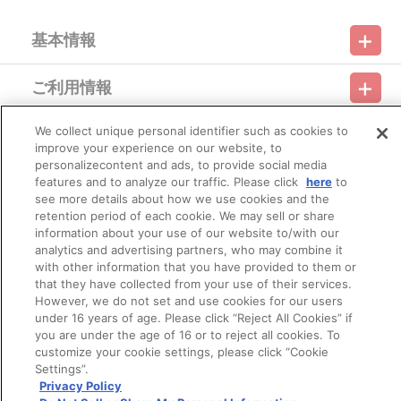
ん。必ず、Blu-ray 第1巻～第8巻またはDVD第1巻～第8巻をご注文
ください。
基本情報
【A-on STORE限定 早期予約特典】
対象期間内に1～4巻、5～8巻をそれぞれ連動でご予約いただいた
ご利用情報
お客様に、
利用規約
特定商取引法に基づく表示
プライバシーポリシー
特典『ミニキャンバスアート（イーゼル付き／約
90mm×50mm）』をプレゼント！
We collect unique personal identifier such as cookies to
会員メニュー
ご利用ガイド
サイトマップ
お問い合わせ
推奨環境
improve your experience on our website, to
プライバシーオプション
会社概要
＜1～4巻連動＞
personalizecontent and ads, to provide social media
対象予約期間：2021年3月21日（土）まで
その他のご案内
features and to analyze our traffic. Please click
here
to
特典絵柄：キービジュアル第1弾
ログイン
会員規約
新規会員登録
Do Not Sell or Share My Personal Information
see more details about how we use cookies and the
retention period of each cookie. We may sell or share
＜5～8巻連動＞
公式X
バンダイナムコフィルムワークス
対象予約期間：2021年9月20日（月）まで
information about your use of our website to/with our
特典絵柄：キービジュアル第2弾
analytics and advertising partners, who may combine it
with other information that you have provided to them or
※対象予約期間を過ぎてしまった場合には特典は付与されません
that they have collected from your use of their services.
ので、予めご了承ください。
However, we do not set and use cookies for our users
※特典は4巻、8巻と一緒にお届け予定です。
under 16 years of age. Please click “Reject All Cookies” if
you are under the age of 16 or to reject all cookies. To
【A-on STORE限定 全巻購入抽選キャンペーン】
customize your cookie settings, please click “Cookie
対象期間内に全巻をご予約・ご購入いただいた方の中から抽選で
© Bandai Namco Filmworks Inc. All Rights Reserved.
Settings”.
下記特典をプレゼント！
Privacy Policy