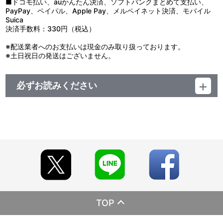
■ドコモ払い、auかんたん決済、ソフトバンクまとめて支払い、
PayPay、ペイパル、Apple Pay、メルペイネット決済、モバイル
Suica
決済手数料：330円（税込）
※配送業者へのお支払いは現金のみ取り扱っております。
※土日祝日の発送はございません。
必ずお読みください
【ご注意（必ずお読みください）】
■特典・キャンペーンについて
【A-on STORE限定 全巻購入特典】
・三好 輝先生描き下ろしイラスト使用
A3サイズイラストシート
・ネックストラップ付きパスケース
・リボンチャーム
※全巻購入特典は、2021年9月20日（月）までにご注文いただい
たお客様には、必ず特典を付けさせていただきます。
※2021年9月21日（火）以降にご注文頂いても特典は付きません
のでご注意ください。
TOP
※全巻購入特典は、最終巻(8巻)に同梱してお届けいたします。
※Blu-rayとDVDが混在した場合、全巻購入特典は付属いたしませ