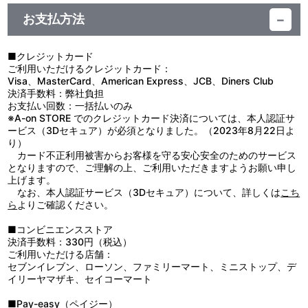
お支払方法
視聴する
■クレジットカード
ご利用いただけるクレジットカード：
Visa、MasterCard、American Express、JCB、Diners Club
決済手数料：弊社負担
お支払い回数：一括払いのみ
※A-on STORE でのクレジットカード決済については、本人認証サ
ービス（3Dセキュア）が必須となりました。（2023年8月22日よ
り）
カード不正利用被害からお客様を守る安心安全のためのサービス
となりますので、ご理解の上、ご利用いただきますようお願い申し
上げます。
なお、本人認証サービス（3Dセキュア）について、詳しくは
こち
ら
よりご確認ください。
■コンビニエンスストア
決済手数料：330円（税込）
ご利用いただける店舗：
セブンイレブン、ローソン、ファミリーマート、ミニストップ、デ
イリーヤマザキ、セイコーマート
■Pay-easy（ペイジー）