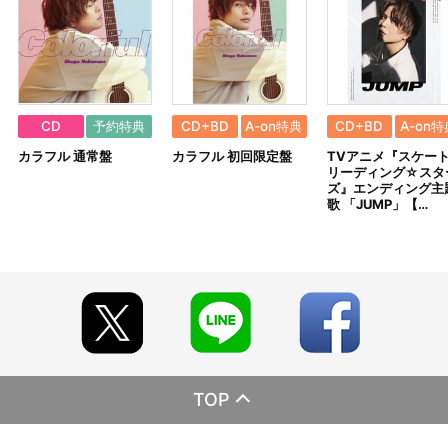
CD
予約特典
CD+BD
A-on特典
CD+BD
A-on特
カラフル 通常盤
カラフル 初回限定盤
TVアニメ『スケー
リーディング☆スタ
ズ』エンディング主
歌 「JUMP」【…
TOP