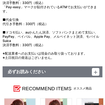
決済手数料：330円（税込）
「Pay-easy」マークが貼付されているATMでお支払いができま
す。
■代金引換
代引き手数料：330円（税込）
■ドコモ払い、auかんたん決済、ソフトバンクまとめて支払い、
PayPay、ペイパル、Apple Pay、メルペイネット決済、モバイル
Suica
決済手数料：330円（税込）
※配送業者へのお支払いは現金のみ取り扱っております。
※土日祝日の発送はございません。
必ずお読みください
レーベル ランティス
発売元 (株)バンダイナムコミュージックライブ
販売元 (株)バンダイナムコフィルムワークス
RECOMMEND ITEMS
オススメ商品