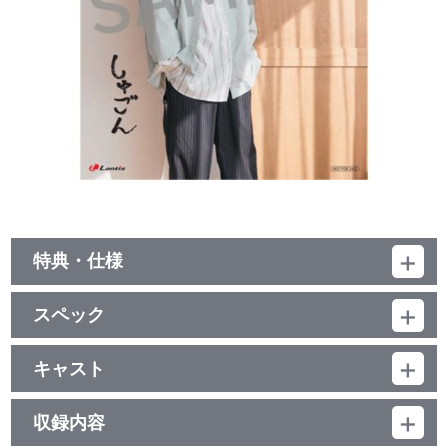
特典・仕様
他、仕様
スペック
描き下ろしイラストバックジャケット
品番：LACM-24013
ジャンル：国内アニメ音楽
キャスト
シングル
仲村宗悟
／11分
収録内容