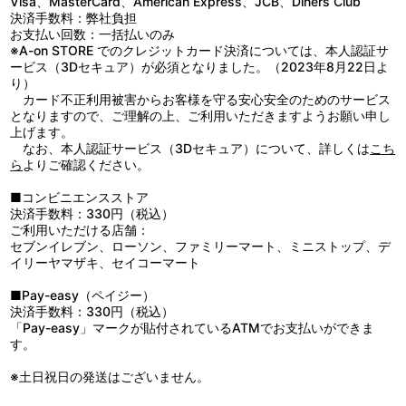
Visa、MasterCard、American Express、JCB、Diners Club
スクールアイドル同好会での活動を経て見つけた、初めての夢
決済手数料：弊社負担
――。音楽。そのために音楽科へ転科したいという気持ちをみんな
お支払い回数：一括払いのみ
に伝えた侑。同好会の一同も侑の想いを応援する気持ちはひとつ
※A-on STORE でのクレジットカード決済については、本人認証サ
だ。スクールアイドルフェスティバルのようなすごいことがうまく
ービス（3Dセキュア）が必須となりました。（2023年8月22日よ
いけば、自分も夢への一歩を自信を持って踏み出せるかもしれない
り）
――そう侑は思う。そしてやってきたフェス当日。ライブステージ
カード不正利用被害からお客様を守る安心安全のためのサービス
がお台場の至る所に設置され、みんなのカウントダウンの掛け声と
となりますので、ご理解の上、ご利用いただきますようお願い申し
共に、スクールアイドルとファンたちを巻き込んだお祭りがついに
上げます。
始まった。各所で盛り上がる中、街中に響きわたる歌声を聞きなが
なお、本人認証サービス（3Dセキュア）について、詳しくは
こち
ら空を見上げる侑。しかしその時、侑の頬に一滴の雨粒が落ちてく
ら
よりご確認ください。
る。
■コンビニエンスストア
決済手数料：330円（税込）
ご利用いただける店舗：
セブンイレブン、ローソン、ファミリーマート、ミニストップ、デ
イリーヤマザキ、セイコーマート
■Pay-easy（ペイジー）
決済手数料：330円（税込）
「Pay-easy」マークが貼付されているATMでお支払いができま
す。
※土日祝日の発送はございません。