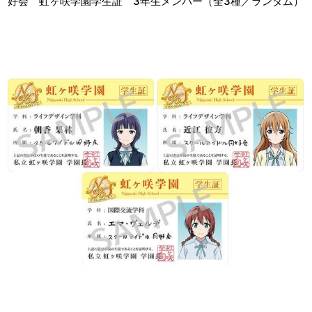
好会 虹ヶ咲学園学生証 3年生メンバー（全3種／ランダム）