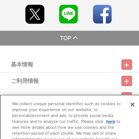
同梱してお届けいたします。
※2021年6月1日（火）以降に、全巻特典の情報をマイページ
に反映させていただきます。
※あらかじめご案内しております通り、期日までにご希望の
特典の選択が行われなかったご注文に対しては、自動的に「歩夢セ
ット」の特典を付与させていただきます。
TOP
◎2021年6月以降のご注文について
※全巻購入特典の受付は2021年4月15日（木）を以て終了して
基本情報
おりますが、特典の在庫がある場合はお付けすることができます。
ご注文いただく前に、必ず
バンダイナムコアーツお客様セン
ター
にお問い合わせください。
ご利用情報
利用規約
特定商取引法に基づく表示
プライバシーポリシー
＜お問い合わせ手順＞
①以下に記載の、バンダイナムコアーツお客様センターにお
会員メニュー
問い合わせいただき、ご希望の特典在庫をご確認いただきます。
ご利用ガイド
サイトマップ
お問い合わせ
推奨環境
プライバシーオプション
会社概要
②特典の在庫がある場合は、第1巻～第7巻までご注文いた
We collect unique personal identifier such as cookies to
だき、お支払い手続きまで完了いただきます。
improve your experience on our website, to
その他のご案内
※すでに、途中巻までご購入いただいている場合は、不足
personalizecontent and ads, to provide social media
ログイン
会員規約
新規会員登録
Do Not Sell or Share My Personal Information
している巻数を含み、全巻購入することで特典を付与できる場合が
features and to analyze our traffic. Please click
here
to
ございます。
see more details about how we use cookies and the
公式X
バンダイナムコフィルムワークス
③お支払い手続きが完了しましたら、改めてお客様センター
retention period of each cookie. We may sell or share
までご連絡をお願いいたします。