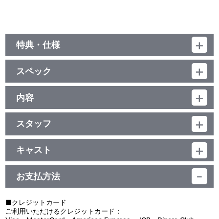
特典・仕様
特典
スペック
■録り下ろしオリジナルソングCD7
■スマホアプリ「ラブライブ！スクールアイドルフェスティバル
品番：BCXA-1596
ALL STARS」スクスタで利用できるシリアルコード
ジャンル：TVアニメ
内容
■ブックレット（8P）
（本編48分＋特典72分）／ﾘﾆｱPCM(ｽﾃﾚｵ)／AVC／BD50G／
制作年度：2020年
16:9<1080p High Definition>・一部16:9<1080i High Definition>
／英語字幕付(ON･OFF可能)／カラー／確120分／7巻
スタッフ
映像特典
【2話収録】
原作：矢立 肇／原案：公野櫻子／監督：河村智之／シリーズ構成：
■第12話「花ひらく想い」
■ラブライブ！虹ヶ咲学園スクールアイドル同好会 2nd Live!
田中 仁／オリジナルキャラクターデザイン：KLabGames／キャラ
「私だけの侑ちゃんでいて」という歩夢の言葉。しかし翌日、い
キャスト
Brand New Story 昼公演 Part3
クターデザイン：横田拓己／デザインワークス：めばち／美術監
つも通りに振舞う歩夢に侑は戸惑いを感じる。一方、東雲学院と藤
（2020年9月12日、東京ガーデンシアターにて開催されたライブの
高咲 侑：矢野妃菜喜／上原歩夢：大西亜玖璃／中須かすみ：相良茉
督：西倉 力／セットデザイン：片岡一巳／色彩設計：赤間三佐子／
黄学園の参加も正式に決まり、生徒たちの協力のもと、順調にフェ
映像を3パートに分けて収録）
優／桜坂しずく：前田佳織里／朝香果林：久保田未夢／宮下 愛：村
撮影監督：杉山大樹／CGディレクター：飯沼佑樹／編集：小口理
スの準備が進んでいた。歩夢も応援してくれるファンのみんなを前
お支払方法
上奈津実／近江彼方：鬼頭明里／優木せつ菜：楠木ともり／エマ・
菜／音響監督：長崎行男／音楽：遠藤ナオキ／音楽制作：ランティ
に嬉しくなるものの、素直に喜べないでいた。気持ちの整理がつか
他、仕様
ヴェルデ：指出毬亜／天王寺璃奈：田中ちえ美
ス・サンライズミュージック／アニメーション制作：サンライズ／
ないまま、歩夢はどうしていいのかわからず侑と距離を取ってしま
製作：プロジェクトラブライブ！虹ヶ咲学園スクールアイドル同好
う。
■クレジットカード
キャラクターデザイン横田拓己描き下ろし三方背ケース
会
■第13話「みんなの夢を叶える場所（スクールアイドルフェスティ
ご利用いただけるクレジットカード：
バル）」