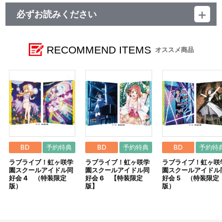
必ずお読みください
【ご注意（必ずお読みください）】
■商品について
RECOMMEND ITEMS
オススメ商品
※本商品は、一般店舗でもお取り扱いがございます。
※イベント等で販売する場合がございます。
※商品画像はイメージです。実際の商品仕様が異なる場合がござ
います。あらかじめご了承ください。
※法人共通特典 各巻購入特典『虹ヶ咲学園学生証 3年生メンバ
ー（全3種）』は、2021年5月19日（水）までにご注文頂きますと
必ず付与されます。
2021年5月20日（木）以降にご注文の際に、商品詳細ページに
特典『虹ヶ咲学園学生証 3年生メンバー（全3種）』の表示が無い
場合は、
特典は終了となっております。あらかじめご了承ください。
BD
予約特典
BD
予約特典
BD
予約特
※『虹ヶ咲学園学生証 3年生メンバー』は全3種のうち、ランダ
ラブライブ！虹ヶ咲学
ラブライブ！虹ヶ咲学
ラブライブ！虹ヶ咲
ムで1種、特典付与となります。
園スクールアイドル同
園スクールアイドル同
園スクールアイドル
好会 4 （特装限定
好会 6 【特装限定
好会 5 （特装限定
版）
版】
版）
■全巻購入特典について
◎2021年4月15日（木）までに全巻を予約・購入行ったお客様
2021年6月25日（金）に、第7巻（最終巻）にご希望の特典を