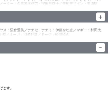
メーター：久壽米木信弥・宇田早輝子／美術デザイン・美術監
編集：野尻由紀子（ウインズ）／音楽：木村秀彬／アクション監
ネクサスオンライン（ＧＢＮ）」。中学生のミカミ・リクと親友
は、ガンプラに対する不思議な感性を持つ少女サラと出会い、彼
ム「フォース」の結成。非公式ツール、ブレイクデカールを扱う
ヤメ：沼倉愛美／ナナセ・ナナミ：伊藤かな恵／マギー：村田大
水 奨／オーガ：羽多野渉／ドージ：松岡禎丞
）
げます。