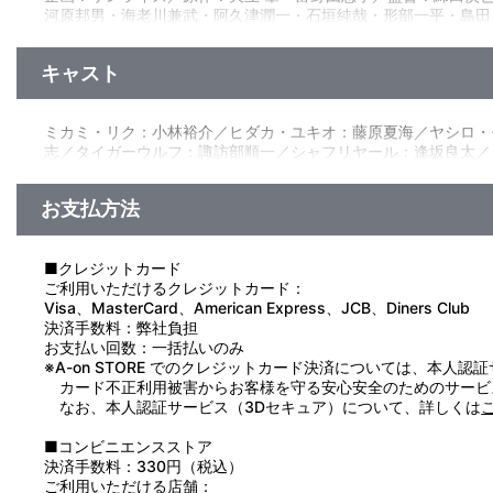
河原邦男・海老川兼武・阿久津潤一・石垣純哉・形部一平・島田
督：益田健太（スタジオなや）／色彩設計：菊地和子（Wish
電脳仮想空間（ディメンション）内で、ガンプラを使用した様
督：大張正己／企画協力：BANDAI SPIRITS ホビー事業部
のヒダカ・ユキオは同級生のヤシロ・モモカを巻き込んで、その
キャスト
女と共に行動することになるが……。
リクにとって憧れのチャンピオン「クジョウ・キョウヤ」を始
「マスダイバー」達による妨害。多くの出会いと経験を経て、リ
ミカミ・リク：小林裕介／ヒダカ・ユキオ：藤原夏海／ヤシロ・
志／タイガーウルフ：諏訪部順一／シャフリヤール：逢坂良太／
お支払方法
■クレジットカード
ご利用いただけるクレジットカード：
Visa、MasterCard、American Express、JCB、Diners Club
決済手数料：弊社負担
お支払い回数：一括払いのみ
※A-on STORE でのクレジットカード決済については、本人認
カード不正利用被害からお客様を守る安心安全のためのサービ
なお、本人認証サービス（3Dセキュア）について、詳しくは
■コンビニエンスストア
決済手数料：330円（税込）
ご利用いただける店舗：