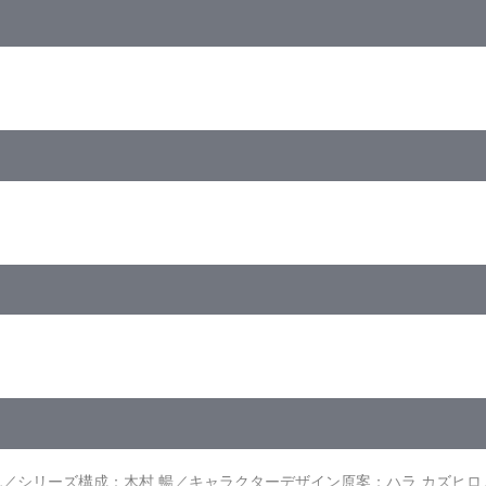
」
ンダム」
:9<1080p High Definition>／カラー／確393分／2巻
る者」
と未来」
」
也／シリーズ構成：木村 暢／キャラクターデザイン原案：ハラ カズヒ