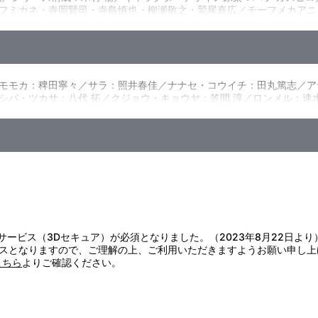
フミカネ・寺岡賢司・寺島慎也・柳瀬敬之・鷲尾直広／チーフメカアニ
）／音響監督：明田川 仁／撮影監督：杉山大樹（旭プロダクション）／
々なミッションを楽しめる最新ネットワークゲーム「ガンプラバトル・
／制作協力：ADK／製作：テレビ東京、創通、サンライズ
広大な世界へと飛び込んだ。ＧＢＮ内の住人「ダイバー」となった彼ら
めとした有名ダイバーの存在。複数のダイバーで構成された部隊システ
ク達はガンプラだけでなく、自らの冒険をもビルドしていく！
モモカ：稗田寧々／サラ：照井春佳／ナナセ・コウイチ：田丸篤志／ア
シバ・ツカサ：八代 拓／クジョウ・キョウヤ：笠間 淳／ロンメル：速
証サービス（3Dセキュア）が必須となりました。（2023年8月22日より
スとなりますので、ご理解の上、ご利用いただきますようお願い申し上
こちら
よりご確認ください。