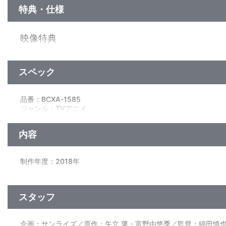
特典・仕様
映像特典
・『ガンダムビルドファイターズ』第1話「セイとレイジ」
・『ガンダムビルドファイターズトライ』第1話「風をよぶ少年
・『ガンダムビルドダイバーズRe:RISE』ep01「彷徨のコアガ
スペック
品番：BCXA-1585
ジャンル：TVアニメ
（本編321分＋映像特典72分）／ﾘﾆｱPCM(ｽﾃﾚｵ)／AVC／BD50G／16
内容
制作年度：2018年
【13話収録】
ep01「Welcome to GBN」／ep02「百鬼オーガ」／ep03「守
スタッフ
ep04「霊山の虎狼」／ep05「聖地・ペリシア」／ep06「過去
ep07「フォース戦」／ep08「フェス！」／ep09「オーガ再び
ep10「有志連合」／ep11「アヤメの涙」／ep12「光る翼」
企画：サンライズ／原作：矢立 肇・富野由悠季／監督：綿田慎
ep13「デュエル-決闘-」