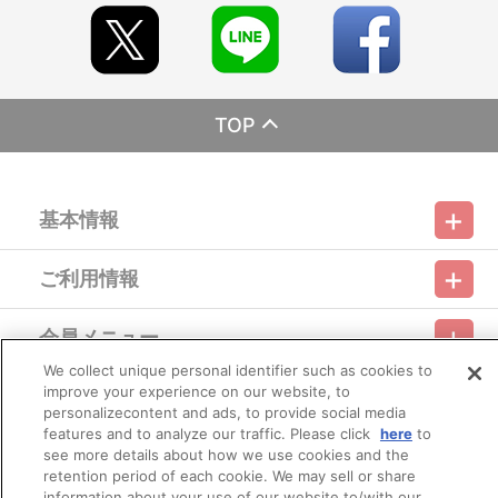
【ご注意（必ずお読みください）】
●廃棄の際は地方自治体の廃棄区分に従ってください。
■商品について
※本商品は、ラブライブ！School idol STORE（A-on STORE
プレミアムバンダイ支店）にて販売される商品と同じ仕様となりま
す。
※本商品は準備数に限りがございます。準備数に達した場合、
TOP
早期にご注文の受付を終了させて頂くことがございます。
※ご要望多数の場合、お届け時期を変更し、再度受注を行うこ
とがございます。
※撮影環境やご利用のモニター環境により、実物と多少異なっ
て見える場合がございます。
基本情報
※商品画像はイメージです。実際の商品仕様が異なる場合がご
ざいます。あらかじめご了承ください。
※本商品は、2019年10月1日以降の発売のため、消費税率が
ご利用情報
10%となっております。
利用規約
特定商取引法に基づく表示
プライバシーポリシー
※本商品の価格には、送料660円（税込）を含んでおります。
※すでにご注文しているかのご確認には、「マイページ」
会員メニュー
→「ご注文履歴」にてご確認いただけます。
ご利用ガイド
サイトマップ
お問い合わせ
推奨環境
プライバシーオプション
会社概要
We collect unique personal identifier such as cookies to
■ご注文・お支払いについて
improve your experience on our website, to
その他のご案内
※ご注文は、１注文につき５個までとなります。
ログイン
会員規約
新規会員登録
Do Not Sell or Share My Personal Information
personalizecontent and ads, to provide social media
※以下の商品以外の合わせ買いはできません。
features and to analyze our traffic. Please click
here
to
・ラブライブ！シリーズ 9th Anniversaryメモリアルグ
公式X
バンダイナムコフィルムワークス
see more details about how we use cookies and the
ッズ 真姫とおそろいセット
retention period of each cookie. We may sell or share
・ラブライブ！シリーズ 9th Anniversaryメモリアルグ
information about your use of our website to/with our