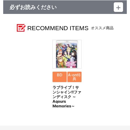
《缶バッジ》
必ずお読みください
●本来の目的以外では、絶対に使用しないでください。
●思わぬ事故の恐れがありますので、乳幼児または小さなお子様に
＜ラブライブ！シリーズ 9th Anniversaryメモリアルグッズ＞
は絶対に与えないでください。
●缶バッジを装着する際は、針に十分ご注意ください。
■注文受付期間：2020年03月20日（金）～2020年04月08日
RECOMMEND ITEMS
オススメ商品
●商品の仕様上、角が尖っていますのでお取り扱いには十分ご注意
（水）23：59まで
ください。
●使用しないときは、ピンに気を付けてお子様の手が届かないとこ
■発送予定：2020年7月下旬
ろに保管してください。
●ビニール製品など、生地によっては表面に傷がついたり、穴あき
破損の原因となります。ご注意ください。
【本商品の内容】
●高温多湿、直射日光の当たる場所での保管はお避けください。
■ラブライブ！シリーズ 9th Anniversaryメモリアルグッズ 彼
方とおそろいセット
《クリアポスター》
・ブレスレット
BD
A-on特
●本製品の対象年齢は15才以上です。15才未満のお子さまには絶対
典
・スクエア缶バッジ
に与えないでください。
・Ａ３クリアポスター
ラブライブ！サ
●本来の用途以外で使用しないでください。
ンシャイン!!ファ
●高温多湿の場所では変形・変色が生じる場合が御座います。
【商品の取り扱い】
ンディスク ～
●低温時では割れ・変色が生じる場合が御座います。
ラブライブ！School idol STORE（プレミアムバンダイ、A-on
Aqours
●直射日光及び紫外線が長期間あたる場所では変色や劣化の原因に
STORE）
Memories～
なりますので、保管の際はご注意ください。
ゲーマーズ
●素材の特性上、傷がつきやすいので取り扱いには十分ご注意くだ
※イベント会場や海外等で販売する場合があります。
さい。
※詳細は公式サイト等でご案内致します。
●四隅及び四辺は皮膚などを傷つけやすいので、取り扱いの際には
ケガをしない様ご注意ください。