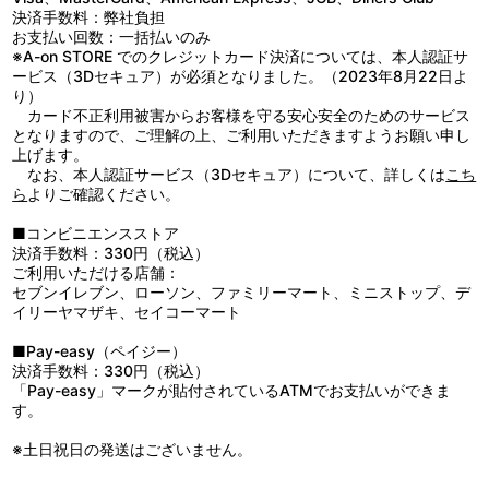
ジに、そのイラストとペアになるブレスレットを加えた豪華3点セ
【スクエア缶バッジ】
決済手数料：弊社負担
ットです！
サイズ：約 80mm×53mm
お支払い回数：一括払いのみ
彼方とおそろいのブレスレットで、シリーズ9周年をお祝いしよ
素材：紙・ブリキ
※A-on STORE でのクレジットカード決済については、本人認証サ
う！
生産国：日本
ービス（3Dセキュア）が必須となりました。（2023年8月22日よ
り）
【使用上の注意】
【A3クリアポスター】
カード不正利用被害からお客様を守る安心安全のためのサービス
《ブレスレット》
サイズ：約 420mm×297mm
となりますので、ご理解の上、ご利用いただきますようお願い申し
●本製品の対象年齢は15才以上です。15才未満のお子さまには絶対
素材：PP
上げます。
に与えないでください。
生産国：日本
なお、本人認証サービス（3Dセキュア）について、詳しくは
こち
●本来の用途以外で使用しないでください。
ら
よりご確認ください。
●ご使用の際に振り回したり、引っ張ったりしないでください。思
わぬ事故や破損の恐れがあります。
■コンビニエンスストア
●高温多湿の場所では変形・変色が生じる場合が御座います。
決済手数料：330円（税込）
●直射日光及び紫外線が長期間あたる場所では変色や劣化の原因に
ご利用いただける店舗：
なりますので、保管の際はご注意ください。
セブンイレブン、ローソン、ファミリーマート、ミニストップ、デ
●体質によって、かゆみ、かぶれを生じる場合がありますので、皮
イリーヤマザキ、セイコーマート
膚に異常を感じたときは、ご使用をお止め頂き専門医にご相談くだ
さい。特に金属アレルギーの方はご注意ください。
■Pay-easy（ペイジー）
●落下など激しい衝撃が加わりますと、破損の恐れがありますので
決済手数料：330円（税込）
お取扱いには十分ご注意ください。
「Pay-easy」マークが貼付されているATMでお支払いができま
●革部分が水分等が付着したまま使用されますと色落ち・変色色移
す。
りの原因となりますのでご注意ください。
●小さな部品があります。窒息の危険があるので、口の中に絶対に
※土日祝日の発送はございません。
入れないでください。