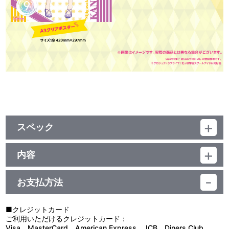
スペック
品番：TUJ-0244
ジャンル：グッズ
内容
【ブレスレット】
制作年度：2020年
サイズ(ベルト)：約 240mm（約 17cm～21.5cm調整可能）
サイズ(プレート)：約 40mm×15mm
お支払方法
【商品仕様】
素材：牛革・合金・クリスタルガラス
シリーズ公式通販サイト「ラブライブ！School idol STORE」よ
※スワロフスキー(R)・クリスタルを使用しています
り、ラブライブ！シリーズ9周年を記念した彼方のグッズセットが
Swarovski（R）はSwarovski AGの登録商標です。
■クレジットカード
登場！
生産国：中国
ご利用いただけるクレジットカード：
描き下ろしイラストを使用したA3クリアポスター・スクエア缶バッ
Visa、MasterCard、American Express、JCB、Diners Club