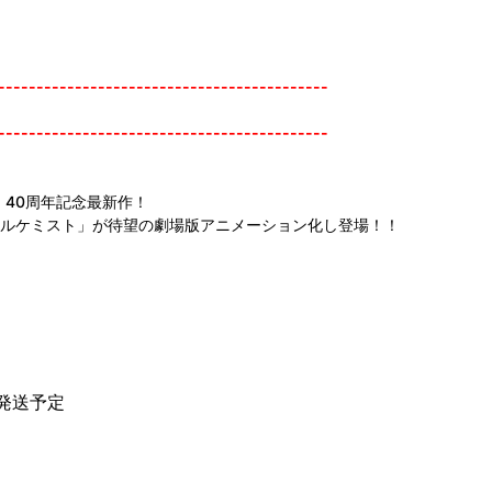
-------------------------------------------
-------------------------------------------
40周年記念最新作！
のアルケミスト」が待望の劇場版アニメーション化し登場！！
に発送予定