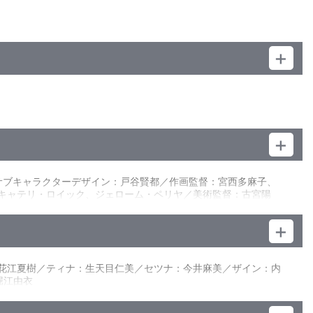
ition・一部1080i High Definition>／カラー／確124分／1巻
黒竜デストルークにより、錬金術も魔法も封じられ、“闇の魔
た『誰ガ為のアルケミスト』オフィシャルアートワークスを収録
兵」を召喚したつもりだったが、カスミはそのような力を持って
った。そこでカスミは熱を出して倒れてしまう。カスミはバベル
／サブキャラクターデザイン：戸谷賢都／作画監督：宮西多麻子、
ロキャテリ・ロイック、ジェローム・ペリヤ／美術監督：古宮陽
兼重涼子／音響監督：明田川 仁／音響効果：小山恭正／音響制作：
／音楽ディレクター：永原洋子／主題歌：「Namida」石崎ひゅーい
高野健一／製作：FgG／制作：サテライト
：花江夏樹／ティナ：生天目仁美／セツナ：今井麻美／ザイン：内
堀江由衣