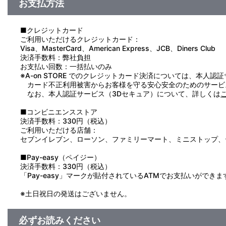
お支払方法
■クレジットカード
ご利用いただけるクレジットカード：
Visa、MasterCard、American Express、JCB、Diners Club
決済手数料：弊社負担
お支払い回数：一括払いのみ
※A-on STORE でのクレジットカード決済については、本人認
カード不正利用被害からお客様を守る安心安全のためのサービ
なお、本人認証サービス（3Dセキュア）について、詳しくは
■コンビニエンスストア
決済手数料：330円（税込）
ご利用いただける店舗：
セブンイレブン、ローソン、ファミリーマート、ミニストップ、
■Pay-easy（ペイジー）
決済手数料：330円（税込）
「Pay-easy」マークが貼付されているATMでお支払いができま
※土日祝日の発送はございません。
必ずお読みください