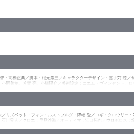
の欠片×150
PCM(ｽﾃﾚｵ)・DTS(ｽﾃﾚｵ)／BD50G／AVC ／16：9<1080p High Defin
入歌フルバージョンを初収録
に導かれて異世界バベル大陸へと召喚される。そこは、伝説の存在・暗
ルギャラリー（静止画）※KADOKAWAより2018年1月に刊行され
のリズ、そしてガンナーのエドガーと出会う。リズは「闇を封じる幻影
、カスミを放っていくこともできず、一緒にレジスタンスの村へと向か
／監督：高橋正典／脚本：根元歳三／キャラクターデザイン：嘉手苅 睦
当の強さ”があった…。
則、小園菜穂、芳賀 亮、小橋陽介／美術設定：ニエム・ヴィンセント、
江由衣、今泉 潤
／撮影監督：若林 優（T2studio）／特殊効果：永良雄亮／編集：
GUiTAR）／音楽制作：フライングドッグ／音楽プロデューサー：佐々木史朗
プロデューサー：木村将人、佐藤道明／アニメーションプロデューサー：
太／リズベット・フィン・ルストブルグ：降幡 愛／ロギ・クロウリー
ン：石川界人／クロエ：早見沙織／オーティマ：江口拓也／ウロボロス：