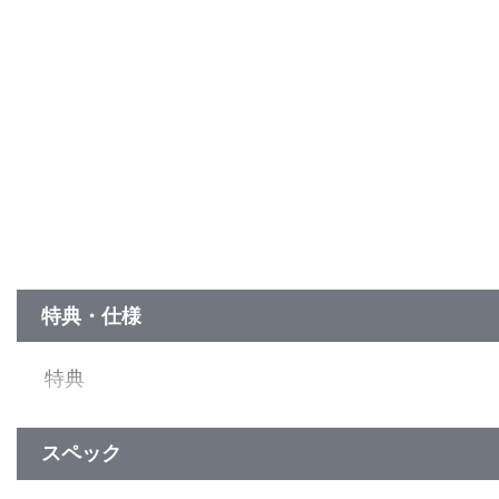
特典・仕様
特典
◆アプリゲーム『誰ガ為のアルケミスト』連動アイテムコード
[内容]
・無償幻晶石5000個
スペック
・アルティメットカスミ(騎乗Ver)スキン付き真理念装×1
・カスミ(通常版) ※すでに所持している場合はカスミの魂の欠片