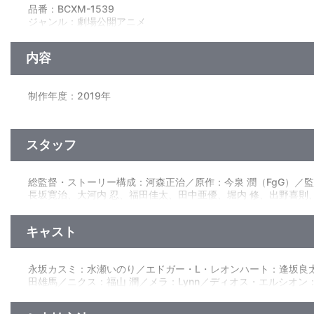
・カスミ強化用限定イベント用の鍵×1
品番：BCXM-1539
・ダークユニット確定チケット×1※すでに所持している場合は魂
ジャンル：劇場公開アニメ
◆絵コンテ＆設定集（532P）
（本編118分+映像特典6分）／DTS-HD Master Audio(5.1ch)・ﾘﾆｱ
◆オリジナルサウンドトラック（CD2枚）
内容
石崎ひゅーいの主題歌＆エンディングソング、水瀬いのりの挿
映像特典
制作年度：2019年
◆PV・予告・CM集
【収録内容】
◆劇場版パンフレット デジタルギャラリー（静止画）
自分に自信の持てない女子高生カスミは、ある日、不思議な声
◆『誰ガ為のアルケミスト』オフィシャルアートワークス デジタ
スタッフ
人”が跋扈する世界だった。カスミは、彼女を召喚した魔法使い
いなかった。あてがはずれたことに落胆するリズとエドガーだが
大陸でもまったく無力のままだった。
音声特典
総監督・ストーリー構成：河森正治／原作：今泉 潤（FgG）
悩む普通の女子高生・カスミだったが、彼女には秘められた“本
◆スタッフ＆キャストオーディオコメンタリー
長坂寛治、大河内 忍、福田佳太、田中亜優、堀内 修、出野喜
出演：河森正治、高橋正典、水瀬いのり、逢坂良太、降幡 愛、堀
子、湖山真奈美／色彩設定：秋元由紀／CGディレクター：原田 丈
マジックカプセル／音楽：Akiyoshi Yasuda（★STAR
キャスト
（EPICレコードジャパン）／企画・プロデュース：今泉 潤／
他、仕様
◆RINZO描き下ろし収納BOX
永坂カスミ：水瀬いのり／エドガー・L・レオンハート：逢坂良
◆河森正治描き下ろしインナージャケット
田雄馬／ニクス：福山 潤／メラ：Lynn／ディオス・エルシオ