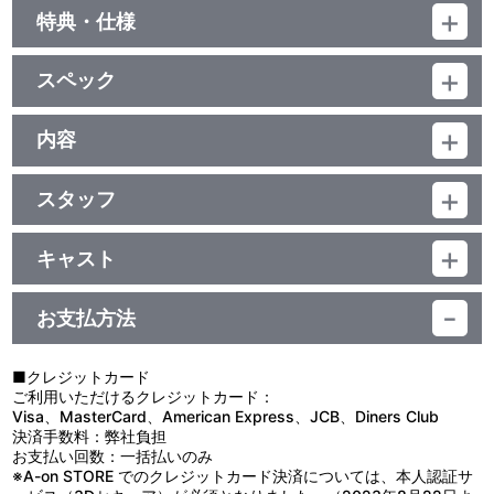
特典・仕様
特典
スペック
■特典ディスク（Blu-ray）
＜収録内容＞
品番：BCXA-1481
・「機動戦士ガンダム 光る命Chronicle U.C.」
ジャンル：TVアニメ
内容
宇宙世紀を描いたシリーズ全ての映像を、新作パートを交えなが
本編ディスク：［本編６０５分＋特典３分］＋特典ディスク：４４
ら作品の垣根を越えて再構成した映像特典
制作年度：1985年
分
・ブックレットデジタルアーカイブ（※静止画）
本編ﾃﾞｨｽｸ：ﾘﾆｱPCM(ﾓﾉﾗﾙ)／AVC／BD50G×5枚／4:3<1080p High
スタッフ
※2008年発売の「機動戦士Ｚガンダム メモリアルボックス
【25話収録】
Definition>／日本語･英語･中国語繁体字(台湾･香港)･中国語簡体字
Part.Ⅰ」（BCXA-0126）封入特典の解説書をデジタルアーカイブで
企画：日本サンライズ（現：サンライズ）／原案：矢立 肇／原作・
第1話「黒いガンダム」／第2話「旅立ち」／第3話「カプセルの
字幕付(ON･OFF可能)
再収録！
総監督：富野由悠季／ キャラクターデザイン：安彦良和／メカニカ
中」／第4話「エマの脱走」
特典ﾃﾞｨｽｸ：ﾘﾆｱPCM(ｽﾃﾚｵ)／AVC／BD25G×1枚／16:9<1080p
キャスト
ルデザイン：大河原邦男・藤田一己／デザインワークス：永野 護／
第5話「父と子と…」／第6話「地球圏へ」／第7話「サイド１の脱
High Definition>／日本語･英語･中国語繁体字(台湾･香港)･中国語簡
カミーユ：飛田展男／シャア：池田秀一／ファ：松岡ミユキ／エ
音楽：三枝成章（現：三枝成彰）／美術：東 潤一／色彩設定：高島
出」／第8話「月の裏側」
体字字幕付(ON･OFF可能)／カラー／確652分／2巻
映像特典
マ：岡本麻弥／ブライト：鈴置洋孝／ジェリド：井上和彦／バス
清子／撮影監督：斉藤秋男／編集：布施由美子／音響監督：藤野貞
第9話「新しい絆」／第10話「再会」／第11話「大気圏突入」／第
お支払方法
ク：郷里大輔／レコア：勝生真沙子／フォウ：島津冴子／ロザミ
義／音響制作：千田啓子／制作：名古屋テレビ・創通エージェンシ
12話「ジャブローの風」
ノンクレジットオープニング①、ノンクレジットエンディング
ア：藤井佳代子／シロッコ：島田 敏／アムロ：古谷 徹／ベルトー
ー（現：創通）・日本サンライズ（現：サンライズ）
第13話「シャトル発進」／第14話「アムロ再び」／第15話「カツ
①、第１話予告
チカ：川村万梨阿／カイ：古谷登志夫／ナレーター：小杉十郎太
の出撃」／第16話「白い闇を抜けて」
■クレジットカード
他
第17話「ホンコン・シティ」／第18話「とらわれたミライ」／第19
ご利用いただけるクレジットカード：
他、仕様
話「シンデレラ・フォウ」／第20話「灼熱の脱出」
Visa、MasterCard、American Express、JCB、Diners Club
第21話「ゼータの鼓動」／第22話「シロッコの眼」／第23話「ム
決済手数料：弊社負担
・特製収納ケース
ーン・アタック」／第24話「反撃」
お支払い回数：一括払いのみ
作品ごとに舞台となる宇宙世紀の年号が入っている統一感のある
第25話「コロニーが落ちる日」
※A-on STORE でのクレジットカード決済については、本人認証サ
デザイン仕様です。