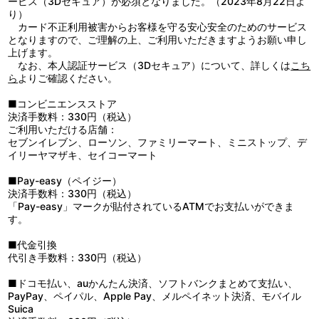
ービス（3Dセキュア）が必須となりました。（2023年8月22日よ
ジオン公国との一年戦争から7年。新たな戦乱が宇宙に起きよう
り）
としていた。連邦軍のエリート集団ティターンズがスペースノイド
カード不正利用被害からお客様を守る安心安全のためのサービス
を抑圧しようとしていたのだ。
となりますので、ご理解の上、ご利用いただきますようお願い申し
上げます。
なお、本人認証サービス（3Dセキュア）について、詳しくは
こち
ら
よりご確認ください。
■コンビニエンスストア
決済手数料：330円（税込）
ご利用いただける店舗：
セブンイレブン、ローソン、ファミリーマート、ミニストップ、デ
イリーヤマザキ、セイコーマート
■Pay-easy（ペイジー）
決済手数料：330円（税込）
「Pay-easy」マークが貼付されているATMでお支払いができま
す。
■代金引換
代引き手数料：330円（税込）
■ドコモ払い、auかんたん決済、ソフトバンクまとめて支払い、
PayPay、ペイパル、Apple Pay、メルペイネット決済、モバイル
Suica