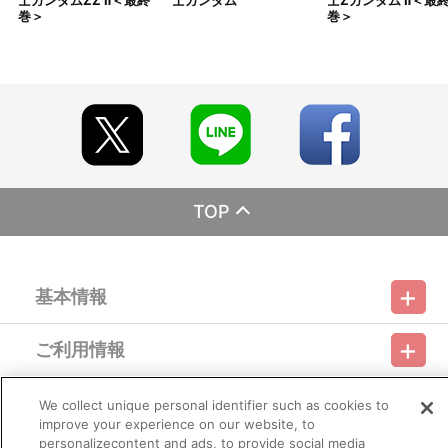
士ガンダムZZ Ⅱ＜最終
士ガンダム
士Zガンダム Ⅱ＜最
巻＞
巻＞
TOP
基本情報
ご利用情報
利用規約
特定商取引法に基づく表示
プライバシーポリシー
会員メニュー
We collect unique personal identifier such as cookies to
ご利用ガイド
サイトマップ
お問い合わせ
推奨環境
プライバシーオプション
会社概要
improve your experience on our website, to
personalizecontent and ads, to provide social media