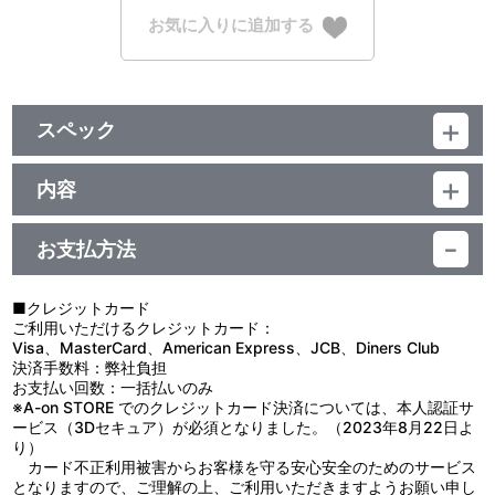
お気に入りに追加する
スペック
品番：TU-3242
ジャンル：グッズ
内容
サイズ：約 横148mm×縦210mm
制作年度：2020年
素材：アクリル
生産国：日本
お支払方法
【商品仕様】
TVアニメのエンディング映像のイラストをキャラクター毎にデザイ
ンしたアクリルスタンドです！
■クレジットカード
台座に付けることができる装飾パーツ付き！
ご利用いただけるクレジットカード：
Visa、MasterCard、American Express、JCB、Diners Club
【使用上の注意】
決済手数料：弊社負担
●本来の用途以外で使用しないでください。
お支払い回数：一括払いのみ
●思わぬ事故の恐れがありますので、乳幼児または小さなお子様に
※A-on STORE でのクレジットカード決済については、本人認証サ
は絶対に与えないでください。
ービス（3Dセキュア）が必須となりました。（2023年8月22日よ
●小さい部品があります。ちっ息などの恐れがありますので、口の
り）
中には絶対に入れないでください。
カード不正利用被害からお客様を守る安心安全のためのサービス
●無理な力を加えると、破損の原因となります。
となりますので、ご理解の上、ご利用いただきますようお願い申し