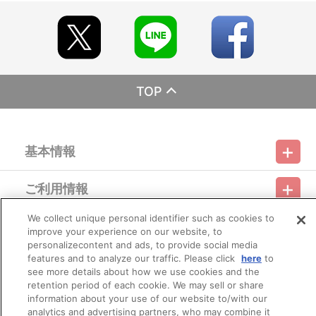
※本商品は生産可能数に限りがございます。生産可能数に達した
場合、早期にご注文の受付を終了させて頂くことがございます。
※ご要望多数の場合、お届け時期を変更し、再度受注を行うこと
がございます。
※撮影環境やご利用のモニター環境により、実物と多少異なって
見える場合がございます。
TOP
【本商品の内容】
■あんさんぶるスターズ！ 夢ノ咲学院購買部 アクリルスタンド
vol.2
基本情報
【商品の取り扱い】
夢ノ咲学院購買部（A-on STORE）
ご利用情報
アニメイト
利用規約
特定商取引法に基づく表示
プライバシーポリシー
※イベント会場や海外等で販売する場合があります。
※詳細は公式サイト等でご案内致します。
We collect unique personal identifier such as cookies to
会員メニュー
improve your experience on our website, to
ご利用ガイド
サイトマップ
お問い合わせ
推奨環境
プライバシーオプション
会社概要
【ご注意（必ずお読みください）】
personalizecontent and ads, to provide social media
■商品について
features and to analyze our traffic. Please click
here
to
その他のご案内
※商品画像はイメージです。実際の商品仕様が異なる場合がご
ログイン
会員規約
新規会員登録
see more details about how we use cookies and the
Do Not Sell or Share My Personal Information
ざいます。あらかじめご了承ください。
retention period of each cookie. We may sell or share
information about your use of our website to/with our
公式X
バンダイナムコフィルムワークス
■ご注文・お支払いについて
analytics and advertising partners, who may combine it
※ご注文は、１注文につき２個までとなります。