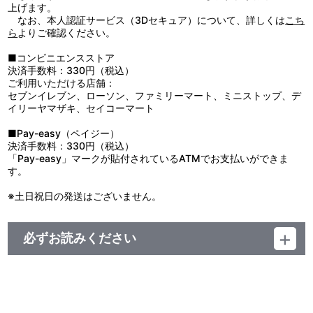
●ケガや破損の原因になることがありますので、重いものをぶら下
上げます。
げたり、無理に引っ張ったりしないでください。
なお、本人認証サービス（3Dセキュア）について、詳しくは
こち
●お子様の手の届かないところに保管してください。
ら
よりご確認ください。
●高温多湿、直射日光の当たる場所での保管はお避けください。
●商品の特性上、尖った部分があります。お取り扱いには十分ご注
■コンビニエンスストア
意ください。
決済手数料：330円（税込）
●汚れた場合は、水を布に含ませ、かたく絞ってからお拭きくださ
ご利用いただける店舗：
い。
セブンイレブン、ローソン、ファミリーマート、ミニストップ、デ
●ベンジン・シンナーなどのアルコール系溶剤を使用しますと、塗
イリーヤマザキ、セイコーマート
装の剥がれや変色・変形・破損の原因になりますのでお避けくださ
い。
■Pay-easy（ペイジー）
決済手数料：330円（税込）
「Pay-easy」マークが貼付されているATMでお支払いができま
す。
※土日祝日の発送はございません。
必ずお読みください
＜夢ノ咲学院購買部 公式グッズ＞
■注文受付期間：2019年11月15日（金）12:00～2019年12月2日
（月）23:59まで
■発送予定：2020年2月下旬